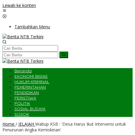
Lewati ke konten
Tambahkan Menu
Beranda
EKONOMI BISNIS
HUKUM KRIMINAL
PEMERINTAHAN
PENDIDIKAN
PERISTIWA
POLITIK
SOSIAL BUDAYA
SOSOK
Home
/
JELAJAH
Wabup KSB : 'Desa Harus Ikut Intervensi untuk
Penurunan Angka Kemiskinan'