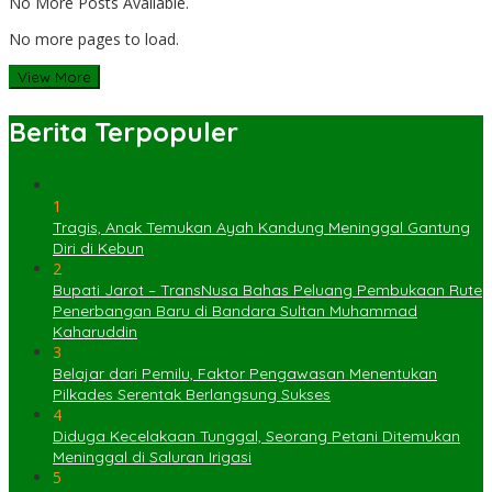
No More Posts Available.
No more pages to load.
View More
Berita Terpopuler
1
Tragis, Anak Temukan Ayah Kandung Meninggal Gantung
Diri di Kebun
2
Bupati Jarot – TransNusa Bahas Peluang Pembukaan Rute
Penerbangan Baru di Bandara Sultan Muhammad
Kaharuddin
3
Belajar dari Pemilu, Faktor Pengawasan Menentukan
Pilkades Serentak Berlangsung Sukses
4
Diduga Kecelakaan Tunggal, Seorang Petani Ditemukan
Meninggal di Saluran Irigasi
5