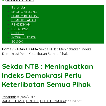
Beranda
EKONOMI BISNIS
HUKUM KRIMINAL
PEMERINTAHAN
PENDIDIKAN
PERISTIWA
POLITIK
SOSIAL BUDAYA
SOSOK
Home
/
KABAR UTAMA
Sekda NTB : Meningkatkan Indeks
Demokrasi Perlu Keterlibatan Semua Pihak
Sekda NTB : Meningkatkan
Indeks Demokrasi Perlu
Keterlibatan Semua Pihak
kabarntb
30/05/2017
KABAR UTAMA
,
POLITIK
,
PULAU LOMBOK
137 Dilihat