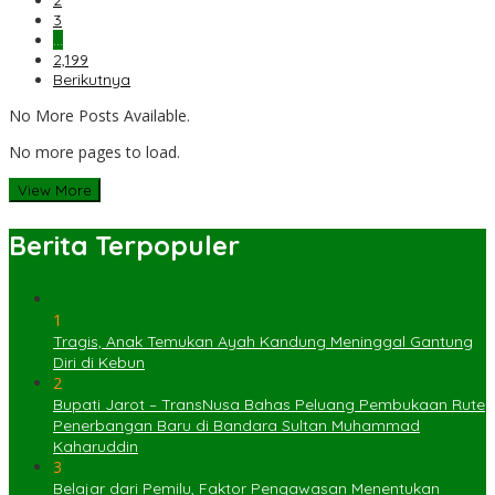
3
…
2,199
Berikutnya
No More Posts Available.
No more pages to load.
View More
Berita Terpopuler
1
Tragis, Anak Temukan Ayah Kandung Meninggal Gantung
Diri di Kebun
2
Bupati Jarot – TransNusa Bahas Peluang Pembukaan Rute
Penerbangan Baru di Bandara Sultan Muhammad
Kaharuddin
3
Belajar dari Pemilu, Faktor Pengawasan Menentukan