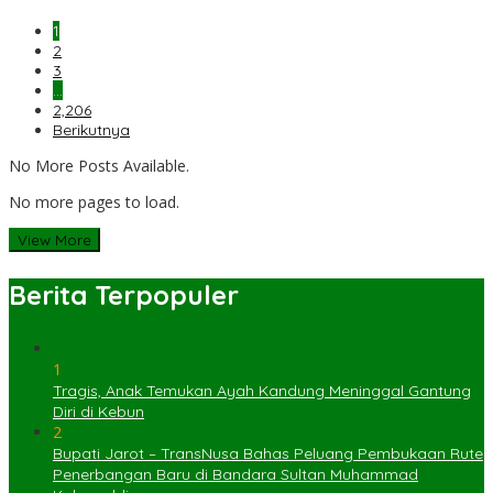
1
2
3
…
2,206
Berikutnya
No More Posts Available.
No more pages to load.
View More
Berita Terpopuler
1
Tragis, Anak Temukan Ayah Kandung Meninggal Gantung
Diri di Kebun
2
Bupati Jarot – TransNusa Bahas Peluang Pembukaan Rute
Penerbangan Baru di Bandara Sultan Muhammad