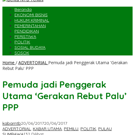
Beranda
EKONOMI BISNIS
HUKUM KRIMINAL
PEMERINTAHAN
PENDIDIKAN
PERISTIWA
POLITIK
SOSIAL BUDAYA
SOSOK
Home
/
ADVERTORIAL
Pemuda jadi Penggerak Utama 'Gerakan
Rebut Palu' PPP
Pemuda jadi Penggerak
Utama ‘Gerakan Rebut Palu’
PPP
kabarntb
20/06/2017
20/06/2017
ADVERTORIAL
,
KABAR UTAMA
,
PEMILU
,
POLITIK
,
PULAU
SUMBAWA
132 Dilihat