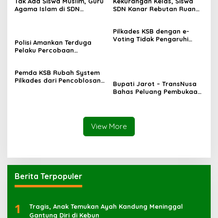
Tak Ada Siswa Muslim, Guru
Kekurangan Kelas, Siswa
Agama Islam di SDN
SDN Kanar Rebutan Ruang
Sampar Maras Terkatung-
Belajar
katung ‎
Pilkades KSB dengan e-
Voting Tidak Pengaruhi
Polisi Amankan Terduga
Keberadaan PPKD
Pelaku Percobaan
Pemerkosaan yang Ancam
Korban dengan Parang
Pemda KSB Rubah System
Pilkades dari Pencoblosan
Bupati Jarot – TransNusa
ke e-Voting
Bahas Peluang Pembukaan
Rute Penerbangan Baru di
Bandara Sultan
Muhammad Kaharuddin
View More
Berita Terpopuler
1
Tragis, Anak Temukan Ayah Kandung Meninggal
Gantung Diri di Kebun