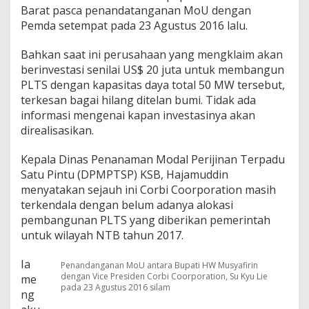
i
Barat pasca penandatanganan MoU dengan
2
Pemda setempat pada 23 Agustus 2016 lalu.
0
1
Bahkan saat ini perusahaan yang mengklaim akan
6
,
berinvestasi senilai US$ 20 juta untuk membangun
S
PLTS dengan kapasitas daya total 50 MW tersebut,
a
terkesan bagai hilang ditelan bumi. Tidak ada
m
informasi mengenai kapan investasinya akan
p
direalisasikan.
a
i
S
Kepala Dinas Penanaman Modal Perijinan Terpadu
e
Satu Pintu (DPMPTSP) KSB, Hajamuddin
k
menyatakan sejauh ini Corbi Coorporation masih
a
terkendala dengan belum adanya alokasi
r
a
pembangunan PLTS yang diberikan pemerintah
n
untuk wilayah NTB tahun 2017.
g
I
Ia
Penandanganan MoU antara Bupati HW Musyafirin
n
dengan Vice Presiden Corbi Coorporation, Su Kyu Lie
me
v
pada 23 Agustus 2016 silam
e
ng
s