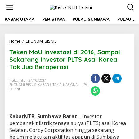
L
e
w
a
KABAR UTAMA
PERISTIWA
PULAU SUMBAWA
PULAU L
t
i
k
Home
/
EKONOMI BISNIS
T
e
e
k
Teken MoU Investasi di 2016, Sampai
k
o
e
n
Sekarang Investor PLTS Asal Korea
n
t
Tak Jua Beroperasi
M
e
o
n
U
Kabarntb
24/10/2017
EKONOMI BISNIS
,
KABAR UTAMA
,
NASIONAL
196
I
Dilihat
n
v
e
s
t
KabarNTB, Sumbawa Barat
– Investor
a
pembangkit listrik tenaga surya (PLTS) asal Korea
s
Selatan, Corby Corporation hingga sekarang
i
d
belum melakukan aktifitas apapun di Sumbawa