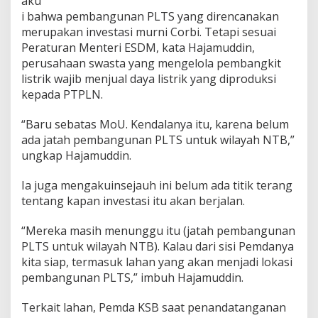
aku
t
i bahwa pembangunan PLTS yang direncanakan
o
merupakan investasi murni Corbi. Tetapi sesuai
r
P
Peraturan Menteri ESDM, kata Hajamuddin,
L
perusahaan swasta yang mengelola pembangkit
T
listrik wajib menjual daya listrik yang diproduksi
S
kepada PTPLN.
A
s
a
“Baru sebatas MoU. Kendalanya itu, karena belum
l
ada jatah pembangunan PLTS untuk wilayah NTB,”
K
ungkap Hajamuddin.
o
r
Ia juga mengakuinsejauh ini belum ada titik terang
e
a
tentang kapan investasi itu akan berjalan.
T
a
“Mereka masih menunggu itu (jatah pembangunan
k
PLTS untuk wilayah NTB). Kalau dari sisi Pemdanya
J
kita siap, termasuk lahan yang akan menjadi lokasi
u
a
pembangunan PLTS,” imbuh Hajamuddin.
B
e
Terkait lahan, Pemda KSB saat penandatanganan
r