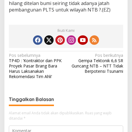
hilang ditelan bumi seiring tidak adanya jatah
pembangunan PLTS untuk wilayah NTB ?.(EZ)
Ikuti Kami
N
Pos sebelumnya
Pos berikutnya
TP4D : ‘Kontraktor dan PPK
Gempa Tektonik 6,6 SR
a
Proyek Pasar Brang Bara
Guncang NTB – NTT Tidak
v
Harus Laksanakan
Berpotensi Tsunami
Rekomendasi Tim Ahli’
i
g
a
Tinggalkan Balasan
s
i
Alamat email Anda tidak akan dipublikasikan.
Ruas yang wajib
ditandai
*
p
o