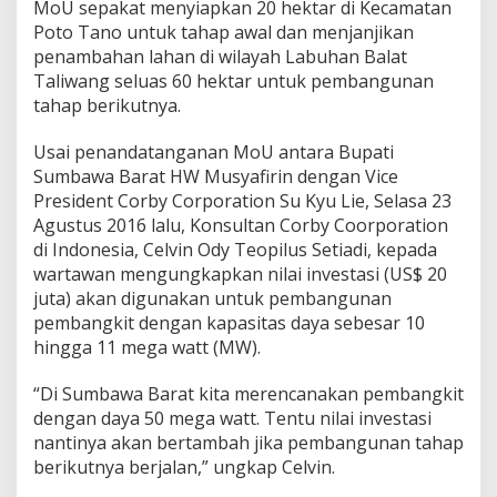
MoU sepakat menyiapkan 20 hektar di Kecamatan
o
Poto Tano untuk tahap awal dan menjanjikan
p
e
penambahan lahan di wilayah Labuhan Balat
r
Taliwang seluas 60 hektar untuk pembangunan
a
tahap berikutnya.
s
i
Usai penandatanganan MoU antara Bupati
Sumbawa Barat HW Musyafirin dengan Vice
President Corby Corporation Su Kyu Lie, Selasa 23
Agustus 2016 lalu, Konsultan Corby Coorporation
di Indonesia, Celvin Ody Teopilus Setiadi, kepada
wartawan mengungkapkan nilai investasi (US$ 20
juta) akan digunakan untuk pembangunan
pembangkit dengan kapasitas daya sebesar 10
hingga 11 mega watt (MW).
“Di Sumbawa Barat kita merencanakan pembangkit
dengan daya 50 mega watt. Tentu nilai investasi
nantinya akan bertambah jika pembangunan tahap
berikutnya berjalan,” ungkap Celvin.