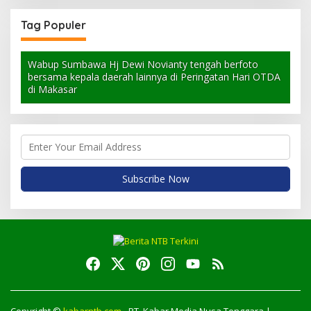
Tag Populer
Wabup Sumbawa Hj Dewi Novianty tengah berfoto
bersama kepala daerah lainnya di Peringatan Hari OTDA
di Makasar