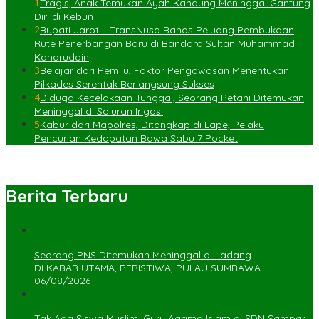
1
Tragis, Anak Temukan Ayah Kandung Meninggal Gantung
Diri di Kebun
2
Bupati Jarot – TransNusa Bahas Peluang Pembukaan
Rute Penerbangan Baru di Bandara Sultan Muhammad
Kaharuddin
3
Belajar dari Pemilu, Faktor Pengawasan Menentukan
Pilkades Serentak Berlangsung Sukses
4
Diduga Kecelakaan Tunggal, Seorang Petani Ditemukan
Meninggal di Saluran Irigasi
5
Kabur dari Mapolres, Ditangkap di Lape, Pelaku
Pencurian Kedapatan Bawa Sabu 7 Pocket
Berita Terbaru
Seorang PNS Ditemukan Meninggal di Ladang
Di KABAR UTAMA, PERISTIWA, PULAU SUMBAWA
06/08/2026
Tak Ada Siswa Muslim, Guru Agama Islam di SDN Sampar