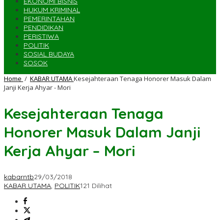
EKONOMI BISNIS
HUKUM KRIMINAL
PEMERINTAHAN
PENDIDIKAN
PERISTIWA
POLITIK
SOSIAL BUDAYA
SOSOK
Home
/
KABAR UTAMA
Kesejahteraan Tenaga Honorer Masuk Dalam
Janji Kerja Ahyar - Mori
Kesejahteraan Tenaga
Honorer Masuk Dalam Janji
Kerja Ahyar – Mori
kabarntb
29/03/2018
KABAR UTAMA
,
POLITIK
121 Dilihat