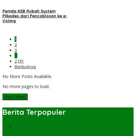
Pemda KSB Rubah System
Pilkades dari Pencoblosan ke e-
Voting
1
2
3
…
2,191
Berikutnya
No More Posts Available.
No more pages to load.
View More
Berita Terpopuler