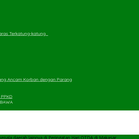
ras Terkatung-katung ‎
yang Ancam Korban dengan Parang
n PPKD
UMBAWA
pala daerah lainnya di Peringatan Hari OTDA di Makasar