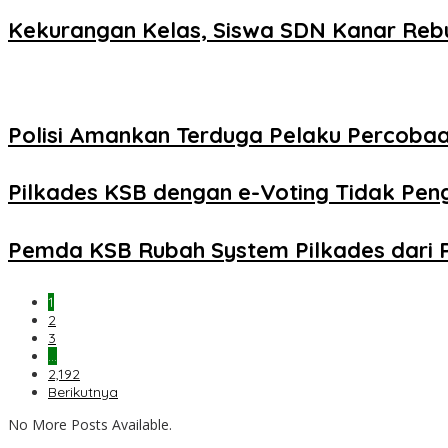
Kekurangan Kelas, Siswa SDN Kanar Reb
Polisi Amankan Terduga Pelaku Percob
Pilkades KSB dengan e-Voting Tidak Pe
Pemda KSB Rubah System Pilkades dari 
1
2
3
…
2,192
Berikutnya
No More Posts Available.