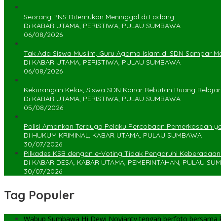
Seorang PNS Ditemukan Meninggal di Ladang
Di KABAR UTAMA, PERISTIWA, PULAU SUMBAWA
06/08/2026
Tak Ada Siswa Muslim, Guru Agama Islam di SDN Sampar Ma
Di KABAR UTAMA, PERISTIWA, PULAU SUMBAWA
06/08/2026
Kekurangan Kelas, Siswa SDN Kanar Rebutan Ruang Belajar
Di KABAR UTAMA, PERISTIWA, PULAU SUMBAWA
05/08/2026
Polisi Amankan Terduga Pelaku Percobaan Pemerkosaan 
Di HUKUM KRIMINAL, KABAR UTAMA, PULAU SUMBAWA
30/07/2026
Pilkades KSB dengan e-Voting Tidak Pengaruhi Keberadaa
Di KABAR DESA, KABAR UTAMA, PEMERINTAHAN, PULAU S
30/07/2026
Tag Populer
Wabup Sumbawa Hj Dewi Novianty tengah berfoto bersama ke