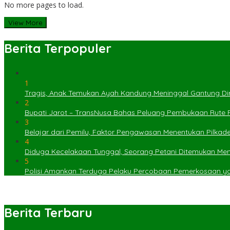
No more pages to load.
View More
Berita Terpopuler
1
Tragis, Anak Temukan Ayah Kandung Meninggal Gantung Dir
2
Bupati Jarot – TransNusa Bahas Peluang Pembukaan Rute
3
Belajar dari Pemilu, Faktor Pengawasan Menentukan Pilkad
4
Diduga Kecelakaan Tunggal, Seorang Petani Ditemukan Menin
5
Polisi Amankan Terduga Pelaku Percobaan Pemerkosaan 
Berita Terbaru