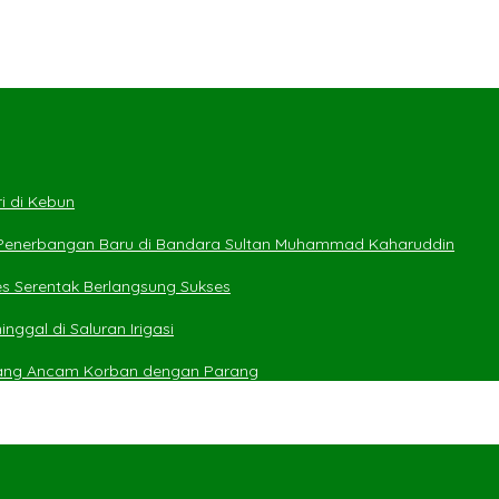
i di Kebun
 Penerbangan Baru di Bandara Sultan Muhammad Kaharuddin
es Serentak Berlangsung Sukses
ggal di Saluran Irigasi
yang Ancam Korban dengan Parang