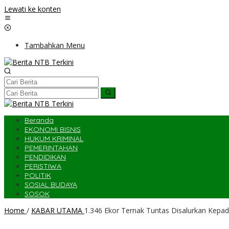
Lewati ke konten
Tambahkan Menu
Beranda
EKONOMI BISNIS
HUKUM KRIMINAL
PEMERINTAHAN
PENDIDIKAN
PERISTIWA
POLITIK
SOSIAL BUDAYA
SOSOK
Home
/
KABAR UTAMA
1.346 Ekor Ternak Tuntas Disalurkan Kepa