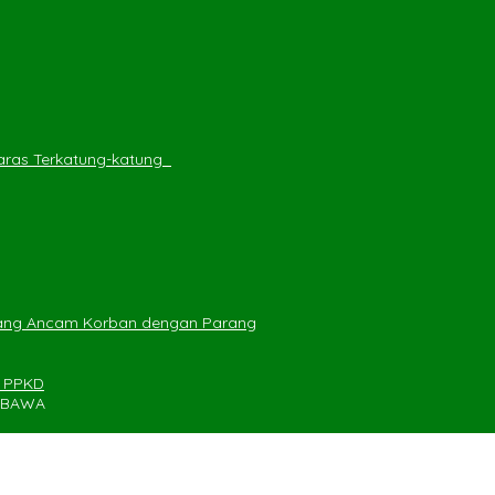
ras Terkatung-katung ‎
yang Ancam Korban dengan Parang
n PPKD
UMBAWA