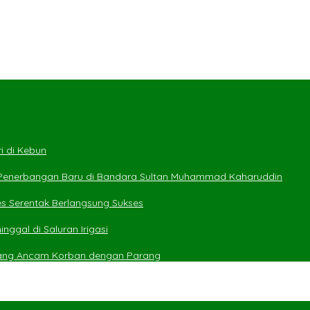
i di Kebun
 Penerbangan Baru di Bandara Sultan Muhammad Kaharuddin
es Serentak Berlangsung Sukses
ggal di Saluran Irigasi
yang Ancam Korban dengan Parang