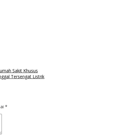
mah Sakit Khusus
ggal Tersengat Listrik
dai
*