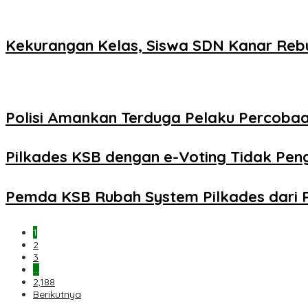
Kekurangan Kelas, Siswa SDN Kanar Reb
Polisi Amankan Terduga Pelaku Percob
Pilkades KSB dengan e-Voting Tidak Pe
Pemda KSB Rubah System Pilkades dari 
1
2
3
…
2,188
Berikutnya