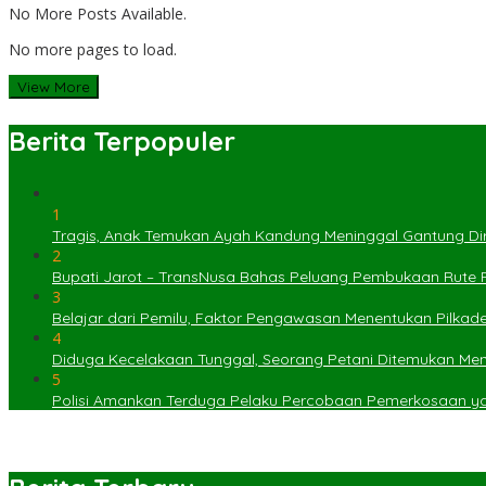
No More Posts Available.
No more pages to load.
View More
Berita Terpopuler
1
Tragis, Anak Temukan Ayah Kandung Meninggal Gantung Dir
2
Bupati Jarot – TransNusa Bahas Peluang Pembukaan Rute
3
Belajar dari Pemilu, Faktor Pengawasan Menentukan Pilkad
4
Diduga Kecelakaan Tunggal, Seorang Petani Ditemukan Menin
5
Polisi Amankan Terduga Pelaku Percobaan Pemerkosaan 