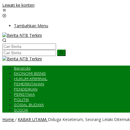
Lewati ke konten
Tambahkan Menu
Beranda
EKONOMI BISNIS
HUKUM KRIMINAL
PEMERINTAHAN
PENDIDIKAN
PERISTIWA
POLITIK
SOSIAL BUDAYA
SOSOK
Home
/
KABAR UTAMA
Diduga Keseterum, Seorang Lelaki Ditemuk