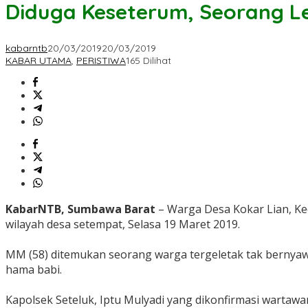
Diduga Keseterum, Seorang L
kabarntb
20/03/2019
20/03/2019
KABAR UTAMA
,
PERISTIWA
165 Dilihat
KabarNTB, Sumbawa Barat
– Warga Desa Kokar Lian, Ke
wilayah desa setempat, Selasa 19 Maret 2019.
MM (58) ditemukan seorang warga tergeletak tak bernyawa
hama babi.
Kapolsek Seteluk, Iptu Mulyadi yang dikonfirmasi wartawa