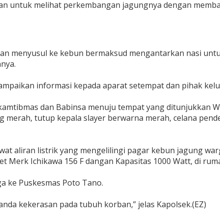
rlian untuk melihat perkembangan jagungnya dengan memb
korban menyusul ke kebun bermaksud mengantarkan nasi untu
nya.
mpaikan informasi kepada aparat setempat dan pihak kelua
kamtibmas dan Babinsa menuju tempat yang ditunjukkan Wa
 merah, tutup kepala slayer berwarna merah, celana pend
at aliran listrik yang mengelilingi pagar kebun jagung wa
set Merk Ichikawa 156 F dangan Kapasitas 1000 Watt, di rum
ga ke Puskesmas Poto Tano.
anda kekerasan pada tubuh korban,” jelas Kapolsek.(EZ)