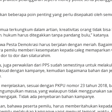
an beberapa poin penting yang perlu disepakati oleh sem
mua terkungkum dalam artian, kreativitas orang tidak bis
h. hukum harus ditegakkan tanpa pandang bulu,” katanya.
ahwa Pesta Demokrasi harus berjalan dengan meriah. Baga
gara pemilu memberi kesempatan kepada caleg memaparkan v
or to dor dan silaturahim.
juga perwakilan dari PPS sudah semestinya untuk melakuk
dimaksud dengan kampanye, kemudian bagaimana bahan dan
.
njelaskan, sesuai dengan PKPU nomor 23 tahun 2018, bahw
ngumpulkan massa, yang walaupun tidak menggunakan sarpras
r mengajak. Tidak ada penyebaran bahan kampanye.
an, bahawa peserta pemilu, harus memberitahukan kepada
 pemilu melakukan kampanye yang memuat tempat, waktu, tan