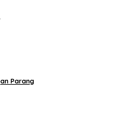
‎
gan Parang