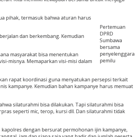
ua pihak, termasuk bahwa aturan harus
Pertemuan
DPRD
a berjalan dan berkembang. Kemudian
Sumbawa
bersama
penyelenggara
imana masyarakat bisa menentukan
pemilu
isi-misnya. Memaparkan visi-misi dalam
an rapat koordinasi guna menyatukan persepsi terkait
 jenis kampanye. Kemudian bahan kampanye harus memuat
a silaturahmi bisa dilakukan. Tapi silaturahmi bisa
 seperti mic, terop, kursi dll. Dan silaturahmi tidak
 kapolres dengan bersurat permohonan ijin kampanye,
ggal, jam dan siapa saja yang hadir dan jumlah peserta.