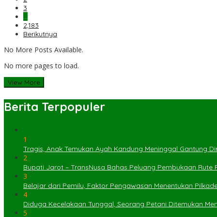
3
…
2,183
Berikutnya
No More Posts Available.
No more pages to load.
View More
Berita Terpopuler
1
Tragis, Anak Temukan Ayah Kandung Meninggal Gantung Dir
2
Bupati Jarot – TransNusa Bahas Peluang Pembukaan Rute
3
Belajar dari Pemilu, Faktor Pengawasan Menentukan Pilkad
4
Diduga Kecelakaan Tunggal, Seorang Petani Ditemukan Menin
5