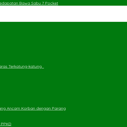
 Kedapatan Bawa Sabu 7 Pocket
ras Terkatung-katung ‎
yang Ancam Korban dengan Parang
n PPKD