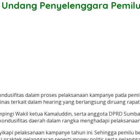
Undang Penyelenggara Pemil
ndusifitas dalam proses pelaksanaan kampanye pada pem
dinas terkait dalam hearing yang berlangsung diruang rap
ampingi Wakil ketua Kamaluddin, serta anggota DPRD Sum
kondusifitas daerah dalam rangka menghadapi pelaksanaa
kapi pelaksanaan kampanye tahun ini. Sehingga pemilu ber
praktek pelanggaran seperti money politic serta pelangga