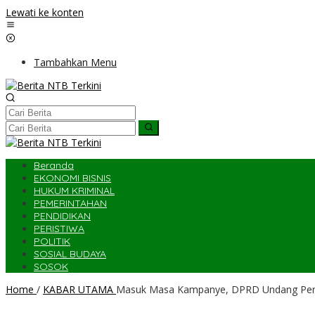
Lewati ke konten
Tambahkan Menu
Beranda
EKONOMI BISNIS
HUKUM KRIMINAL
PEMERINTAHAN
PENDIDIKAN
PERISTIWA
POLITIK
SOSIAL BUDAYA
SOSOK
Home
/
KABAR UTAMA
Masuk Masa Kampanye, DPRD Undang Pen