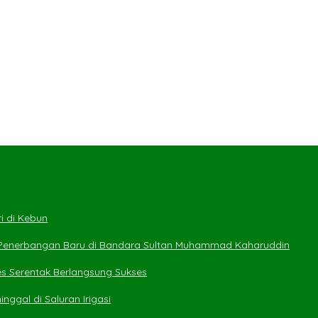
i di Kebun
 Penerbangan Baru di Bandara Sultan Muhammad Kaharuddin
es Serentak Berlangsung Sukses
ggal di Saluran Irigasi