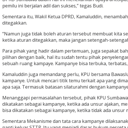
pemilu ini berjalan adil dan sukses,” tegas Budi.
Sementara itu, Wakil Ketua DPRD, Kamaluddin, menambahk
ditegakkan.
“Namun juga tidak boleh aturan tersebut membuat kita se
ketika aturan ditegakkan, maka jangan setengah-setenga
Para pihak yang hadir dalam pertemuan, juga sepakat b
pilihan dengan baik, hal itu sudah tentu pihak penyelen
sebuah ruang kampaye. Kampanye bisa terbuka, terbatas, d
Kamaluddin juga memandang perlu, KPU bersama Bawaslu, 
kampanye. Untuk mencari titik temu terkait apa yang 
apa saja. Termasuk batasan silaturahmi dengan kampanye
Menanggapi permasalahan tersebut, pihak KPU Sumbawa me
dikatakan sebagai kampanye, ketika ada unsur ajakan, me
bisa dikatakan sebagai kampanye, ketika tidak ada unsu
Sementara Mekanisme dan tata cara kampanye dilaksanak
nanti keluar STTP. Itu yang menjadi dasar hukum pesreta