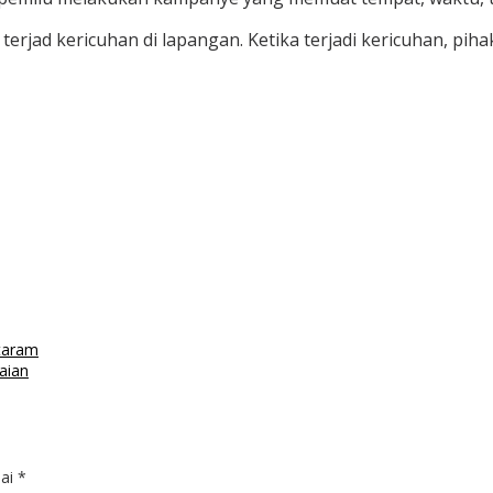
erjad kericuhan di lapangan. Ketika terjadi kericuhan, pi
taram
aian
dai
*