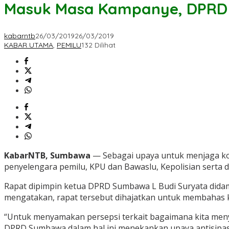
Masuk Masa Kampanye, DPRD 
kabarntb
26/03/2019
26/03/2019
KABAR UTAMA
,
PEMILU
132 Dilihat
KabarNTB, Sumbawa
— Sebagai upaya untuk menjaga ko
penyelengara pemilu, KPU dan Bawaslu, Kepolisian serta 
Rapat dipimpin ketua DPRD Sumbawa L Budi Suryata did
mengatakan, rapat tersebut dihajatkan untuk membahas 
“Untuk menyamakan persepsi terkait bagaimana kita menyi
DPRD Sumbawa dalam hal ini menekankan upaya antisipasi 