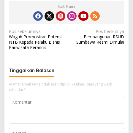
Ikuti Kami
N
Pos sebelumnya
Pos berikutnya
Wagub Promosikan Potensi
Pembangunan RSUD
a
NTB Kepada Pelaku Bisnis
Sumbawa Resmi Dimulai
v
Pariwisata Perancis
i
g
Tinggalkan Balasan
a
s
Alamat email Anda tidak akan dipublikasikan.
Ruas yang wajib
i
ditandai
*
p
o
s