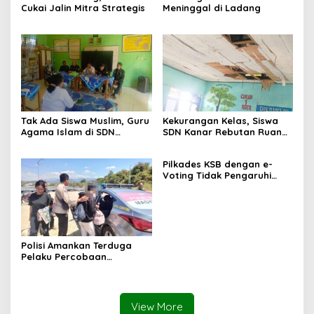
Cukai Jalin Mitra Strategis
Meninggal di Ladang
Tak Ada Siswa Muslim, Guru
Kekurangan Kelas, Siswa
Agama Islam di SDN
SDN Kanar Rebutan Ruang
Sampar Maras Terkatung-
Belajar
katung ‎
Pilkades KSB dengan e-
Voting Tidak Pengaruhi
Keberadaan PPKD
Polisi Amankan Terduga
Pelaku Percobaan
Pemerkosaan yang Ancam
Korban dengan Parang
View More