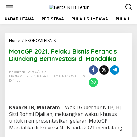
L
e
w
a
KABAR UTAMA
PERISTIWA
PULAU SUMBAWA
PULAU L
t
i
k
Home
/
EKONOMI BISNIS
M
e
o
k
MotoGP 2021, Pelaku Bisnis Perancis
t
o
o
n
Diundang Berinvestasi di Mandalika
G
t
P
e
Kabarntb
23/06/2019
2
n
EKONOMI BISNIS
,
KABAR UTAMA
,
NASIONAL
99
0
Dilihat
2
1
,
P
e
KabarNTB, Mataram
– Wakil Gubernur NTB, Hj
l
Sitti Rohmi Djalilah, meluangkan waktu khusus
a
untuk mempresentasikan gelaran MotoGP
k
Mandalika di Provinsi NTB pada 2021 mendatang.
u
B