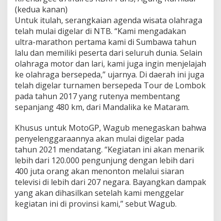
n
(kedua kanan)
v
Untuk itulah, serangkaian agenda wisata olahraga
e
telah mulai digelar di NTB. “Kami mengadakan
s
t
ultra-marathon pertama kami di Sumbawa tahun
a
lalu dan memiliki peserta dari seluruh dunia. Selain
s
olahraga motor dan lari, kami juga ingin menjelajah
i
ke olahraga bersepeda,” ujarnya. Di daerah ini juga
d
telah digelar turnamen bersepeda Tour de Lombok
i
M
pada tahun 2017 yang rutenya membentang
a
sepanjang 480 km, dari Mandalika ke Mataram.
n
d
Khusus untuk MotoGP, Wagub menegaskan bahwa
a
penyelenggaraannya akan mulai digelar pada
l
i
tahun 2021 mendatang. “Kegiatan ini akan menarik
k
lebih dari 120.000 pengunjung dengan lebih dari
a
400 juta orang akan menonton melalui siaran
televisi di lebih dari 207 negara. Bayangkan dampak
yang akan dihasilkan setelah kami menggelar
kegiatan ini di provinsi kami,” sebut Wagub.