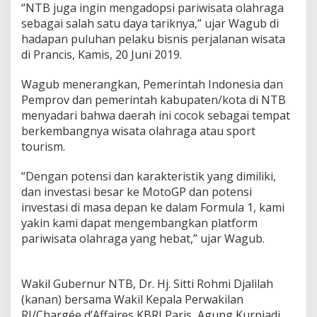
i
“NTB juga ingin mengadopsi pariwisata olahraga
s
sebagai salah satu daya tariknya,” ujar Wagub di
n
hadapan puluhan pelaku bisnis perjalanan wisata
i
di Prancis, Kamis, 20 Juni 2019.
s
P
e
Wagub menerangkan, Pemerintah Indonesia dan
r
Pemprov dan pemerintah kabupaten/kota di NTB
a
menyadari bahwa daerah ini cocok sebagai tempat
n
berkembangnya wisata olahraga atau sport
c
tourism.
i
s
D
“Dengan potensi dan karakteristik yang dimiliki,
i
dan investasi besar ke MotoGP dan potensi
u
investasi di masa depan ke dalam Formula 1, kami
n
yakin kami dapat mengembangkan platform
d
a
pariwisata olahraga yang hebat,” ujar Wagub.
n
g
B
Wakil Gubernur NTB, Dr. Hj. Sitti Rohmi Djalilah
e
(kanan) bersama Wakil Kepala Perwakilan
r
i
RI/Chargée d’Affaires KBRI Paris, Agung Kurniadi