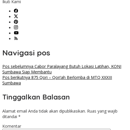
Ikuti Kami
Navigasi pos
Pos sebelumnya
Cabor Paralayang Butuh Lokasi Latihan, KONI
Sumbawa Siap Membantu
Pos berikutnya
875 Qori – Qori’ah Berlomba di MTQ XXXIII
Sumbawa
Tinggalkan Balasan
Alamat email Anda tidak akan dipublikasikan.
Ruas yang wajib
ditandai
*
Komentar