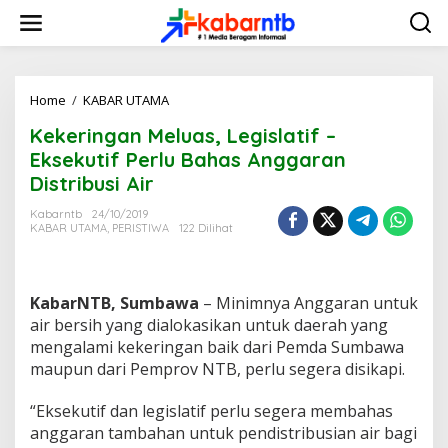
L
e
w
a
t
i
Home
/
KABAR UTAMA
K
k
e
Kekeringan Meluas, Legislatif –
e
k
k
e
Eksekutif Perlu Bahas Anggaran
o
r
Distribusi Air
n
i
t
n
Kabarntb
24/10/2019
e
g
KABAR UTAMA
,
PERISTIWA
122 Dilihat
n
a
n
M
e
KabarNTB, Sumbawa
– Minimnya Anggaran untuk
l
air bersih yang dialokasikan untuk daerah yang
u
mengalami kekeringan baik dari Pemda Sumbawa
a
maupun dari Pemprov NTB, perlu segera disikapi.
s
,
L
“Eksekutif dan legislatif perlu segera membahas
e
anggaran tambahan untuk pendistribusian air bagi
g