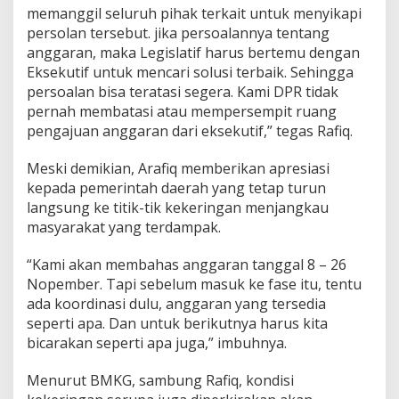
memanggil seluruh pihak terkait untuk menyikapi
a
s
persolan tersebut. jika persoalannya tentang
A
anggaran, maka Legislatif harus bertemu dengan
n
Eksekutif untuk mencari solusi terbaik. Sehingga
g
persoalan bisa teratasi segera. Kami DPR tidak
g
a
pernah membatasi atau mempersempit ruang
r
pengajuan anggaran dari eksekutif,” tegas Rafiq.
a
n
Meski demikian, Arafiq memberikan apresiasi
D
kepada pemerintah daerah yang tetap turun
i
s
langsung ke titik-tik kekeringan menjangkau
t
masyarakat yang terdampak.
r
i
“Kami akan membahas anggaran tanggal 8 – 26
b
Nopember. Tapi sebelum masuk ke fase itu, tentu
u
s
ada koordinasi dulu, anggaran yang tersedia
i
seperti apa. Dan untuk berikutnya harus kita
A
bicarakan seperti apa juga,” imbuhnya.
i
r
Menurut BMKG, sambung Rafiq, kondisi