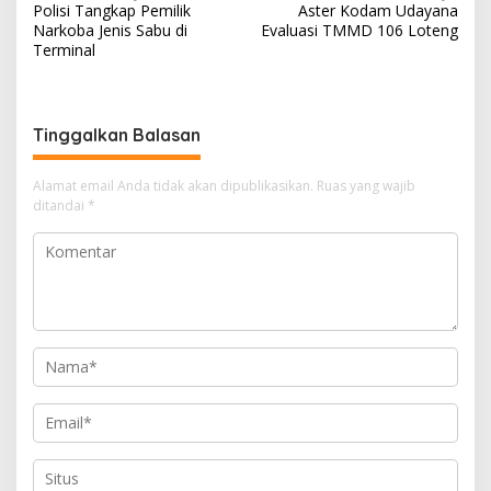
Polisi Tangkap Pemilik
Aster Kodam Udayana
a
Narkoba Jenis Sabu di
Evaluasi TMMD 106 Loteng
v
Terminal
i
g
Tinggalkan Balasan
a
s
Alamat email Anda tidak akan dipublikasikan.
Ruas yang wajib
i
ditandai
*
p
o
s