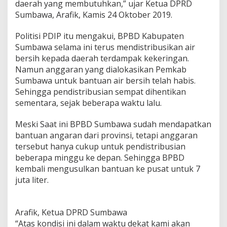
daerah yang membutuhkan,” ujar Ketua DPRD
i
Sumbawa, Arafik, Kamis 24 Oktober 2019.
s
l
a
Politisi PDIP itu mengakui, BPBD Kabupaten
t
Sumbawa selama ini terus mendistribusikan air
i
bersih kepada daerah terdampak kekeringan.
f
Namun anggaran yang dialokasikan Pemkab
-
E
Sumbawa untuk bantuan air bersih telah habis.
k
Sehingga pendistribusian sempat dihentikan
s
sementara, sejak beberapa waktu lalu.
e
k
Meski Saat ini BPBD Sumbawa sudah mendapatkan
u
t
bantuan angaran dari provinsi, tetapi anggaran
i
tersebut hanya cukup untuk pendistribusian
f
beberapa minggu ke depan. Sehingga BPBD
P
kembali mengusulkan bantuan ke pusat untuk 7
e
juta liter.
r
l
u
B
Arafik, Ketua DPRD Sumbawa
a
“Atas kondisi ini dalam waktu dekat kami akan
h