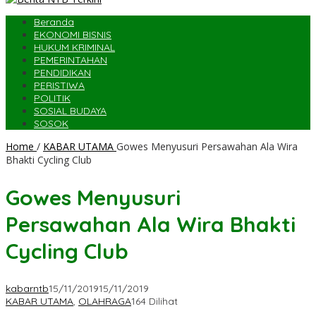
Beranda
EKONOMI BISNIS
HUKUM KRIMINAL
PEMERINTAHAN
PENDIDIKAN
PERISTIWA
POLITIK
SOSIAL BUDAYA
SOSOK
Home
/
KABAR UTAMA
Gowes Menyusuri Persawahan Ala Wira
Bhakti Cycling Club
Gowes Menyusuri
Persawahan Ala Wira Bhakti
Cycling Club
kabarntb
15/11/2019
15/11/2019
KABAR UTAMA
,
OLAHRAGA
164 Dilihat