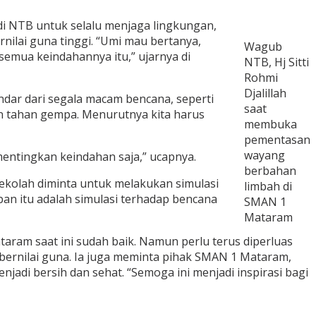
di NTB untuk selalu menjaga lingkungan,
lai guna tinggi. “Umi mau bertanya,
Wagub
semua keindahannya itu,” ujarnya di
NTB, Hj Sitti
Rohmi
Djalillah
ndar dari segala macam bencana, seperti
saat
dan tahan gempa. Menurutnya kita harus
membuka
pementasan
wayang
mentingkan keindahan saja,” ucapnya.
berbahan
-sekolah diminta untuk melakukan simulasi
limbah di
an itu adalah simulasi terhadap bencana
SMAN 1
Mataram
ram saat ini sudah baik. Namun perlu terus diperluas
bernilai guna. Ia juga meminta pihak SMAN 1 Mataram,
adi bersih dan sehat. “Semoga ini menjadi inspirasi bagi