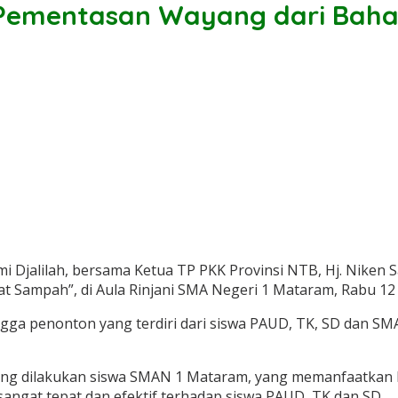
 Pementasan Wayang dari Bah
hmi Djalilah, bersama Ketua TP PKK Provinsi NTB, Hj. Nike
 Sampah”, di Aula Rinjani SMA Negeri 1 Mataram, Rabu 12 
ga penonton yang terdiri dari siswa PAUD, TK, SD dan SM
ng dilakukan siswa SMAN 1 Mataram, yang memanfaatkan 
sangat tepat dan efektif terhadap siswa PAUD, TK dan SD.