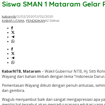
Siswa SMAN 1 Mataram Gelar
kabarntb
12/02/2020
12/02/2020
KABAR UTAMA
,
PENDIDIKAN
92 Dilihat
KabarNTB, Mataram
– Wakil Gubernur NTB, Hj. Sitti Ro
Wayang dari bahan limbah dengan tema “Indonesia Darurat
Pementasan Wayang diikuti dengan penuh antusias, sehing
dan gembira.
Wagub menyambut baik dan sangat mengapresiasi apa ya
menilai hal tersebut akan menjadi saranana edukasi yang 