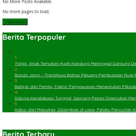
No More Posts Available.
No more pages to load.
View More
Berita Terpopuler
1
Tragis, Anak Temukan Ayah Kandung Meninggal Gantung Dir
2
Bupati Jarot – TransNusa Bahas Peluang Pembukaan Rute
3
Belajar dari Pemilu, Faktor Pengawasan Menentukan Pilkad
4
Diduga Kecelakaan Tunggal, Seorang Petani Ditemukan Menin
5
Kabur dari Mapolres, Ditangkap di Lape, Pelaku Pencurian
Berita Terbaru