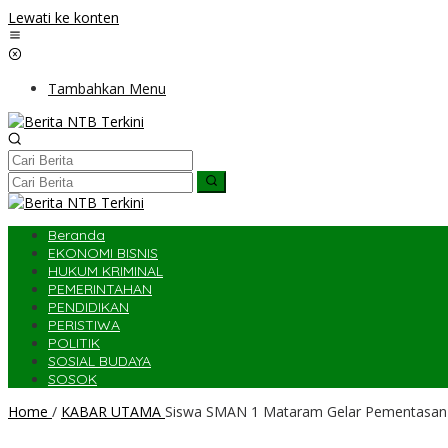
Lewati ke konten
Tambahkan Menu
Beranda
EKONOMI BISNIS
HUKUM KRIMINAL
PEMERINTAHAN
PENDIDIKAN
PERISTIWA
POLITIK
SOSIAL BUDAYA
SOSOK
Home
/
KABAR UTAMA
Siswa SMAN 1 Mataram Gelar Pementasan