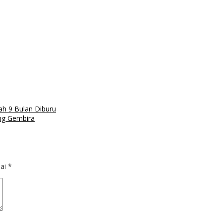
ah 9 Bulan Diburu
ang Gembira
dai
*