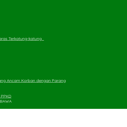
ras Terkatung-katung ‎
yang Ancam Korban dengan Parang
n PPKD
UMBAWA