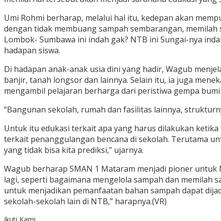
Umi Rohmi berharap, melalui hal itu, kedepan akan memp
dengan tidak membuang sampah sembarangan, memilah sa
Lombok- Sumbawa ini indah gak? NTB ini Sungai-nya indah,
hadapan siswa.
Di hadapan anak-anak usia dini yang hadir, Wagub menjel
banjir, tanah longsor dan lainnya. Selain itu, ia juga m
mengambil pelajaran berharga dari peristiwa gempa bumi 
“Bangunan sekolah, rumah dan fasilitas lainnya, struktur
Untuk itu edukasi terkait apa yang harus dilakukan ketik
terkait penanggulangan bencana di sekolah. Terutama unt
yang tidak bisa kita prediksi,” ujarnya.
Wagub berharap SMAN 1 Mataram menjadi pioner untuk NTB
lagi, seperti bagaimana mengelola sampah dan memilah s
untuk menjadikan pemanfaatan bahan sampah dapat dijadika
sekolah-sekolah lain di NTB,” harapnya.(VR)
Ikuti Kami