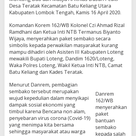
N
Desa Teratak Kecamatan Batu Keliang Utara
T
Kabupaten Lombok Tengah, Kamis 16 April 2020.
B
B
a
Komandan Korem 162/WB Kolonel Czi Ahmad Rizal
g
Ramdhani dan Ketua Inti NTB Termanus Biyanto
i
Wijaya, menyerahkan paket sembako secara
S
simbolis kepada perwakilan masyarakat kurang
e
mampu dihadiri oleh Asisten III Kabupaten Loteng
m
b
mewakili Bupati Loteng, Dandim 1620/Loteng,
a
Waka Polres Loteng, Wakil Ketua Inti NTB, Camat
k
Batu Keliang dan Kades Teratak.
o
u
Menurut Danrem, pembagian
n
t
sembako tersebut merupakan
Danrem
u
wujud kepedulian dalam menyikapi
162/WB
k
dampak sosial ekonomi yang
L
menyerahkan
timbul karena Bencana non alam,
a
paket
n
penyebaran virus corona (Covid-19)
bantuan
s
yang menimpa kita bersama
sembako
i
sehingga masyarakat atau warga
kepada salah
a