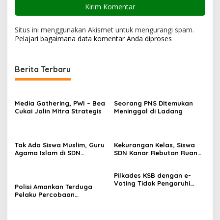
Situs ini menggunakan Akismet untuk mengurangi spam.
Pelajari bagaimana data komentar Anda diproses
Berita Terbaru
Media Gathering, PWI – Bea
Seorang PNS Ditemukan
Cukai Jalin Mitra Strategis
Meninggal di Ladang
Tak Ada Siswa Muslim, Guru
Kekurangan Kelas, Siswa
Agama Islam di SDN
SDN Kanar Rebutan Ruang
Sampar Maras Terkatung-
Belajar
katung ‎
Pilkades KSB dengan e-
Voting Tidak Pengaruhi
Polisi Amankan Terduga
Keberadaan PPKD
Pelaku Percobaan
Pemerkosaan yang Ancam
Korban dengan Parang