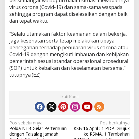
bersemangat walaupun dalam situasi mewabahnya
virus corona (Covid-19) dan sama-sama waspada
sehingga program dapat diselesaikan dengan baik
dan tepat waktu.
“Selalu utamakan faktor keamanan dalam bekerja,
jaga kesehatan serta tetap melakukan upaya
pencegahan terhadap penularan virus corona atau
Covid-19 dengan mengikuti imbauan dan kebijakan
pemerintah sesuai standar operasional prosedural
(SOP) untuk kebaikan dan keselamatan bersama,”
tutupnya.(EZ)
Ikuti Kami
N
Pos sebelumnya
Pos berikutnya
Polda NTB Gelar Pertemuan
KSB 16 April : 1 PDP Dirujuk
a
dengan Faisalag Jamaah
ke RSMA, 1 Tambahan