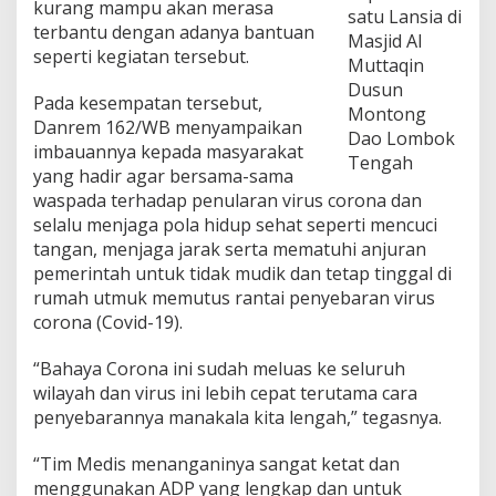
kurang mampu akan merasa
d
satu Lansia di
terbantu dengan adanya bantuan
i
Masjid Al
L
seperti kegiatan tersebut.
Muttaqin
o
Dusun
m
Pada kesempatan tersebut,
b
Montong
Danrem 162/WB menyampaikan
o
Dao Lombok
imbauannya kepada masyarakat
k
Tengah
T
yang hadir agar bersama-sama
e
waspada terhadap penularan virus corona dan
n
selalu menjaga pola hidup sehat seperti mencuci
g
tangan, menjaga jarak serta mematuhi anjuran
a
h
pemerintah untuk tidak mudik dan tetap tinggal di
rumah utmuk memutus rantai penyebaran virus
corona (Covid-19).
“Bahaya Corona ini sudah meluas ke seluruh
wilayah dan virus ini lebih cepat terutama cara
penyebarannya manakala kita lengah,” tegasnya.
“Tim Medis menanganinya sangat ketat dan
menggunakan ADP yang lengkap dan untuk