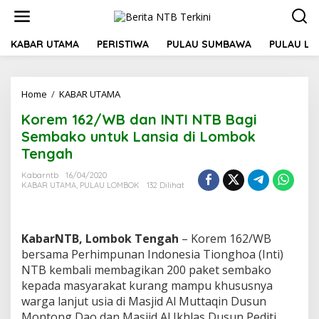
L
e
w
a
KABAR UTAMA
PERISTIWA
PULAU SUMBAWA
PULAU L
t
i
k
Home
/
KABAR UTAMA
K
e
o
k
Korem 162/WB dan INTI NTB Bagi
r
o
e
n
Sembako untuk Lansia di Lombok
m
t
Tengah
1
e
6
n
Kabarntb
16/04/2020
2
KABAR UTAMA
,
PULAU LOMBOK
132 Dilihat
/
W
B
d
KabarNTB, Lombok Tengah
– Korem 162/WB
a
bersama Perhimpunan Indonesia Tionghoa (Inti)
n
NTB kembali membagikan 200 paket sembako
I
kepada masyarakat kurang mampu khususnya
N
T
warga lanjut usia di Masjid Al Muttaqin Dusun
I
Montong Dao dan Masjid Al Ikhlas Dusun Pediti