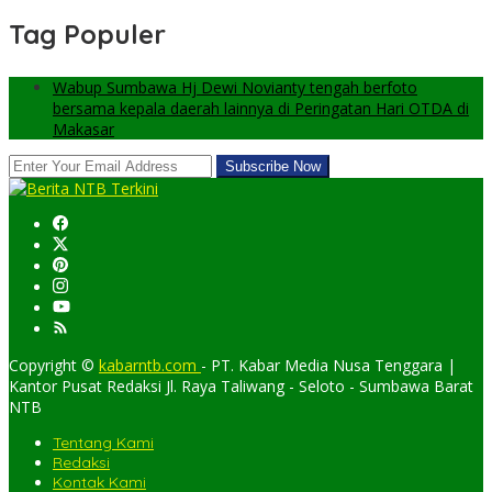
Tag Populer
Wabup Sumbawa Hj Dewi Novianty tengah berfoto
bersama kepala daerah lainnya di Peringatan Hari OTDA di
Makasar
Copyright ©
kabarntb.com
- PT. Kabar Media Nusa Tenggara |
Kantor Pusat Redaksi Jl. Raya Taliwang - Seloto - Sumbawa Barat
NTB
Tentang Kami
Redaksi
Kontak Kami