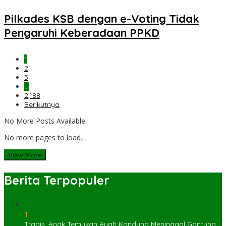
Pilkades KSB dengan e-Voting Tidak
Pengaruhi Keberadaan PPKD
1
2
3
…
2,188
Berikutnya
No More Posts Available.
No more pages to load.
View More
Berita Terpopuler
1
Tragis, Anak Temukan Ayah Kandung Meninggal Gantung