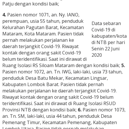
Patju dengan kondisi baik;
4.
Pasien nomor 1071, an. Ny. IANO,
perempuan, usia 55 tahun, penduduk
Data sebaran
Kelurahan Pagutan Barat, Kecamatan
Covid-19 di
Mataram, Kota Mataram. Pasien tidak
kabupaten/kota
pernah melakukan perjalanan ke
di NTB per hari
daerah terjangkit Covid-19. Riwayat
Senin 22 Juni
kontak dengan orang sakit Covid-19
2020
belum teridentifikasi. Saat ini dirawat di
Ruang Isolasi RS Siloam Mataram dengan kondisi baik;
5.
Pasien nomor 1072, an. Tn. IWG, laki-laki, usia 73 tahun,
penduduk Desa Batu Mekar, Kecamatan Lingsar,
Kabupaten Lombok Barat. Pasien tidak pernah
melakukan perjalanan ke daerah terjangkit Covid-19.
Riwayat kontak dengan orang sakit Covid-19 belum
teridentifikasi. Saat ini dirawat di Ruang Isolasi RSUD
Provinsi NTB dengan kondisi baik;
6.
Pasien nomor 1073,
an. Tn. SM, laki-laki, usia 44 tahun, penduduk Desa
Pemenang Timur, Kecamatan Pemenang, Kabupaten
Lombok Utara. Pasien tidak pernah melakukan