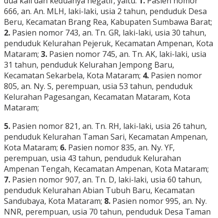
dua kali dan keduanya negatif, yaitu:
1.
Pasien nomor
666, an. An. MLH, laki-laki, usia 2 tahun, penduduk Desa
Beru, Kecamatan Brang Rea, Kabupaten Sumbawa Barat;
2.
Pasien nomor 743, an. Tn. GR, laki-laki, usia 30 tahun,
penduduk Kelurahan Pejeruk, Kecamatan Ampenan, Kota
Mataram;
3.
Pasien nomor 745, an. Tn. AK, laki-laki, usia
31 tahun, penduduk Kelurahan Jempong Baru,
Kecamatan Sekarbela, Kota Mataram;
4.
Pasien nomor
805, an. Ny. S, perempuan, usia 53 tahun, penduduk
Kelurahan Pagesangan, Kecamatan Mataram, Kota
Mataram;
5.
Pasien nomor 821, an. Tn. RH, laki-laki, usia 26 tahun,
penduduk Kelurahan Taman Sari, Kecamatan Ampenan,
Kota Mataram;
6.
Pasien nomor 835, an. Ny. YF,
perempuan, usia 43 tahun, penduduk Kelurahan
Ampenan Tengah, Kecamatan Ampenan, Kota Mataram;
7.
Pasien nomor 907, an. Tn. D, laki-laki, usia 60 tahun,
penduduk Kelurahan Abian Tubuh Baru, Kecamatan
Sandubaya, Kota Mataram;
8.
Pasien nomor 995, an. Ny.
NNR, perempuan, usia 70 tahun, penduduk Desa Taman