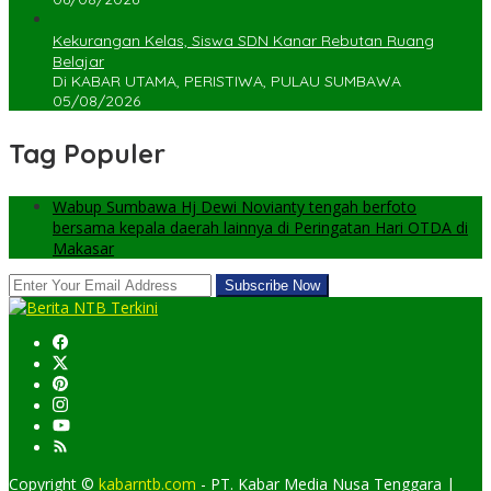
Kekurangan Kelas, Siswa SDN Kanar Rebutan Ruang
Belajar
Di KABAR UTAMA, PERISTIWA, PULAU SUMBAWA
05/08/2026
Tag Populer
Wabup Sumbawa Hj Dewi Novianty tengah berfoto
bersama kepala daerah lainnya di Peringatan Hari OTDA di
Makasar
Copyright ©
kabarntb.com
- PT. Kabar Media Nusa Tenggara |