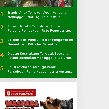
1
Tragis, Anak Temukan Ayah Kandung
Meninggal Gantung Diri di Kebun
2
Bupati Jarot – TransNusa Bahas
Peluang Pembukaan Rute Penerbangan
Baru di Bandara Sultan Muhammad
3
Kaharuddin
Belajar dari Pemilu, Faktor Pengawasan
Menentukan Pilkades Serentak
Berlangsung Sukses
4
Diduga Kecelakaan Tunggal, Seorang
Petani Ditemukan Meninggal di Saluran
Irigasi
5
Polisi Amankan Terduga Pelaku
Percobaan Pemerkosaan yang Ancam
Korban dengan Parang