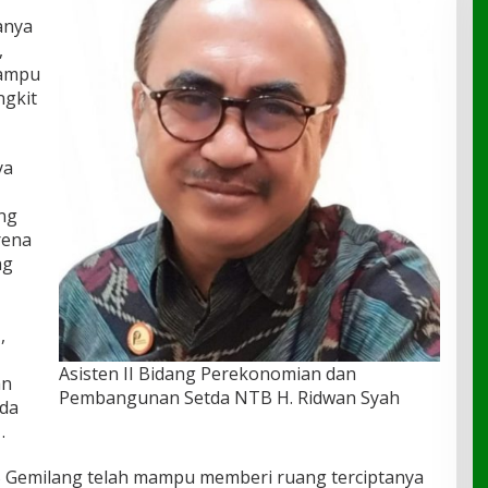
anya
,
mampu
gkit
ya
ng
rena
ng
,
Asisten II Bidang Perekonomian dan
an
Pembangunan Setda NTB H. Ridwan Syah
ada
.
S Gemilang telah mampu memberi ruang terciptanya