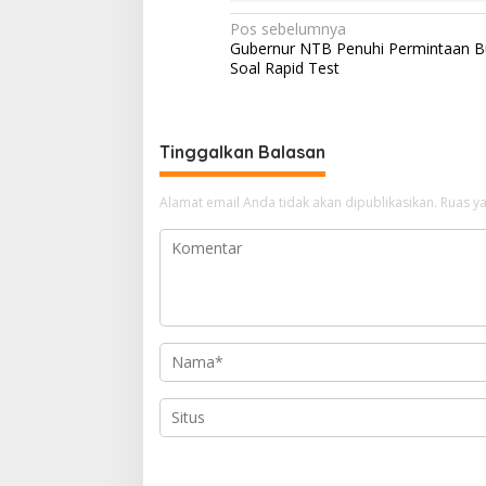
N
Pos sebelumnya
Gubernur NTB Penuhi Permintaan B
a
Soal Rapid Test
v
i
g
Tinggalkan Balasan
a
Alamat email Anda tidak akan dipublikasikan.
Ruas ya
s
i
p
o
s