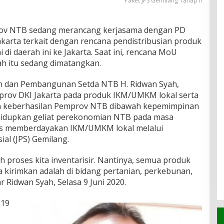
Paket JPS Gemilang Tahap II
ov NTB sedang merancang kerjasama dengan PD
akarta terkait dengan rencana pendistribusian produk
i daerah ini ke Jakarta. Saat ini, rencana MoU
h itu sedang dimatangkan.
an dan Pembangunan Setda NTB H. Ridwan Syah,
prov DKI Jakarta pada produk IKM/UMKM lokal serta
ran keberhasilan Pemprov NTB dibawah kepemimpinan
dupkan geliat perekonomian NTB pada masa
us memberdayakan IKM/UMKM lokal melalui
al (JPS) Gemilang.
proses kita inventarisir. Nantinya, semua produk
kirimkan adalah di bidang pertanian, perkebunan,
r Ridwan Syah, Selasa 9 Juni 2020.
-19