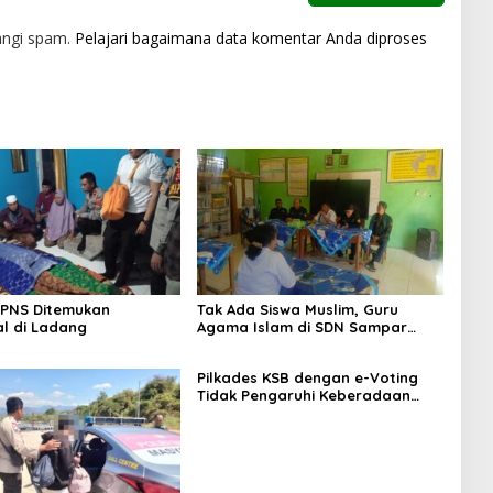
angi spam.
Pelajari bagaimana data komentar Anda diproses
 PNS Ditemukan
Tak Ada Siswa Muslim, Guru
l di Ladang
Agama Islam di SDN Sampar
Maras Terkatung-katung ‎
Pilkades KSB dengan e-Voting
Tidak Pengaruhi Keberadaan
PPKD