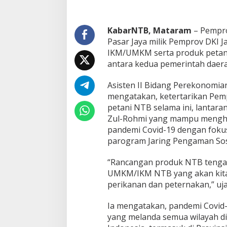
y
a
u
KabarNTB, Mataram
– Pempr
n
Pasar Jaya milik Pemprov DKI J
t
IKM/UMKM serta produk petani d
u
k
antara kedua pemerintah daera
P
e
Asisten II Bidang Perekonomi
m
mengatakan, ketertarikan Pem
a
petani NTB selama ini, lanta
s
a
Zul-Rohmi yang mampu menghi
r
pandemi Covid-19 dengan fok
a
parogram Jaring Pengaman Sosi
n
P
“Rancangan produk NTB tengah 
r
o
UMKM/IKM NTB yang akan kita 
d
perikanan dan peternakan,” uja
u
k
Ia mengatakan, pandemi Covid
I
yang melanda semua wilayah di
K
M