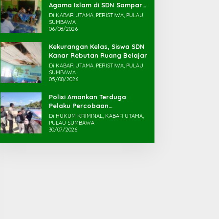
Agama Islam di SDN Sampar
Maras Terkatung-katung ‎
Di KABAR UTAMA, PERISTIWA, PULAU
SUMBAWA
06/08/2026
Kekurangan Kelas, Siswa SDN
Kanar Rebutan Ruang Belajar
Di KABAR UTAMA, PERISTIWA, PULAU
SUMBAWA
05/08/2026
Polisi Amankan Terduga
Pelaku Percobaan
Pemerkosaan yang Ancam
Di HUKUM KRIMINAL, KABAR UTAMA,
Korban dengan Parang
PULAU SUMBAWA
30/07/2026