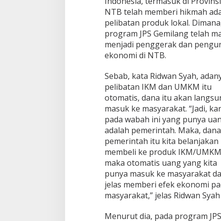
Indonesia, termasuk di Provinsi
/
NTB telah memberi hikmah ad
U
pelibatan produk lokal. Dimana
K
program JPS Gemilang telah 
M
N
menjadi penggerak dan pengun
T
ekonomi di NTB.
B
d
Sebab, kata Ridwan Syah, adan
i
pelibatan IKM dan UMKM itu
J
a
otomatis, dana itu akan langsu
k
masuk ke masyarakat. “Jadi, ka
a
pada wabah ini yang punya ua
r
adalah pemerintah. Maka, dana
t
pemerintah itu kita belanjakan
a
membeli ke produk IKM/UMKM
maka otomatis uang yang kita
punya masuk ke masyarakat d
jelas memberi efek ekonomi p
masyarakat,” jelas Ridwan Syah 
Menurut dia, pada program JP