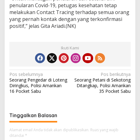
penularan Covid-19, petugas kesehatan tetap
melakukan Contact Tracing terhadap semua orang
yang pernah kontak dengan yang terkonfirmasi
positif,” jelas Gita Ariadi.(NK)
Ikuti Kami
N
Pos sebelumnya
Pos berikutnya
Seorang Pengedar di Loteng
Seorang Petani di Sekotong
a
Diringkus, Polisi Amankan
Ditangkap, Polisi Amankan
v
16 Pocket Sabu
35 Pocket Sabu
i
g
Tinggalkan Balasan
a
s
Alamat email Anda tidak akan dipublikasikan.
Ruas yang wajib
i
ditandai
*