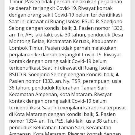
Timur. Pasien tidak pernah melakukan perjalanan
e
ke daerah terjangkit Covid-19. Riwayat kontak
m
b
dengan orang sakit Covid-19 belum teridentifikasi.
u
Saat ini dirawat di Ruang Isolasi RSUD R. Soedjono
h
Selong dengan kondisi baik;
3.
Pasien nomor 1332,
,
an. Tn. AH, laki-laki, usia 30 tahun, penduduk Desa
1
Montong Belae, Kecamatan Keruak, Kabupaten
M
e
Lombok Timur. Pasien tidak pernah melakukan
n
perjalanan ke daerah terjangkit Covid-19. Riwayat
i
kontak dengan orang sakit Covid-19 belum
n
teridentifikasi. Saat ini dirawat di Ruang Isolasi
g
g
RSUD R. Soedjono Selong dengan kondisi baik;
4.
a
Pasien nomor 1333, an. Ny. TSR, perempuan, usia
l
36 tahun, penduduk Kelurahan Taman Sari,
Kecamatan Ampenan, Kota Mataram. Riwayat
kontak dengan orang sakit Covid-19 belum
teridentifikasi. Saat ini menjalani karantina terpusat
di Kota Mataram dengan kondisi baik;
5.
Pasien
nomor 1334, an. Tn. PES, laki-laki, usia 38 tahun,
penduduk Kelurahan Taman Sari, Kecamatan
Ampenan, Kota Mataram. Riwayat kontak dengan