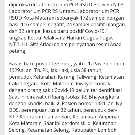
K
diperiksa di Laboratorium PCR RSUD Provinsi NTB,
a
Laboratorium PCR RS Unram, Laboratorium PCR
s
RSUD Kota Mataram sebanyak 172 sampel dengan
u
hasil 116 sampel negatif, 24 sampel positif ulangan,
s
B
dan 32 sampel kasus baru positif Covid-19,”
a
ungkap Ketua Pelaksana Harian Gugus Tugas
r
NTB, HL Gita Ariadi dalam pernyataan resmi Ahad
u
petang.
C
o
v
Kasus baru positif tersebut, yaitu :
1.
Pasien nomor
i
1329.a, an. Tn. PK, laki-laki, usia 38 tahun,
d
penduduk Kelurahan Karang Taliwang, Kecamatan
-
Cakranegara, Kota Mataram. Riwayat kontak
1
9
dengan orang sakit Covid-19 belum teridentifikasi.
d
Saat ini dirawat di Ruang Isolasi RS Bhayangkara
i
dengan kondisi baik;
2.
Pasien nomor 1331, an. Ny.
N
BDS, perempuan, usia 32 tahun, penduduk ber-
T
KTP Kelurahan Taman Sari, Kecamatan Ampenan,
B
,
Kota Mataram. Saat ini berdomisili di Kelurahan
7
Selong, Kecamatan Selong, Kabupaten Lombok
S