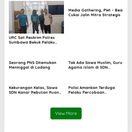
Media Gathering, PWI – Bea
Cukai Jalin Mitra Strategis
URC Sat Reskrim Polres
Sumbawa Bekuk Pelaku
Seorang PNS Ditemukan
Tak Ada Siswa Muslim, Guru
Meninggal di Ladang
Agama Islam di SDN
Sampar Maras Terkatung-
katung ‎
Kekurangan Kelas, Siswa
Polisi Amankan Terduga
SDN Kanar Rebutan Ruang
Pelaku Percobaan
Belajar
Pemerkosaan yang Ancam
Korban dengan Parang
View More