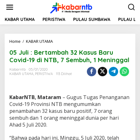
L
e
w
a
KABAR UTAMA
PERISTIWA
PULAU SUMBAWA
PULAU L
t
i
k
Home
/
KABAR UTAMA
0
e
5
k
05 Juli : Bertambah 32 Kasus Baru
J
o
u
n
Covid-19 di NTB, 7 Sembuh, 1 Meninggal
l
t
i
e
Kabarntb
05/07/2020
KABAR UTAMA
,
PERISTIWA
113 Dilihat
:
n
B
e
r
KabarNTB, Mataram
– Gugus Tugas Penanganan
t
a
Covid-19 Provinsi NTB mengumumkan
m
penambahan 32 kasus baru positif, 7 orang
b
sembuh dan 1 orang meninggal dunia per hari
a
Ahad 5 Juli 2020.
h
3
2
“Bahwa pada hari ini, Minggu, 5 Juli 2020, telah