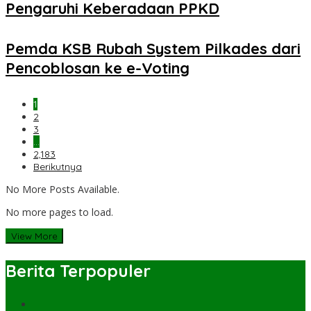
Pengaruhi Keberadaan PPKD
Pemda KSB Rubah System Pilkades dari
Pencoblosan ke e-Voting
1
2
3
…
2,183
Berikutnya
No More Posts Available.
No more pages to load.
View More
Berita Terpopuler