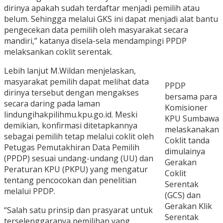
dirinya apakah sudah terdaftar menjadi pemilih atau
belum. Sehingga melalui GKS ini dapat menjadi alat bantu
pengecekan data pemilih oleh masyarakat secara
mandiri,” katanya disela-sela mendampingi PPDP
melaksankan coklit serentak.
Lebih lanjut M.Wildan menjelaskan,
masyarakat pemilih dapat melihat data
PPDP
dirinya tersebut dengan mengakses
bersama para
secara daring pada laman
Komisioner
lindungihakpilihmu.kpu.go.id. Meski
KPU Sumbawa
demikian, konfirmasi ditetapkannya
melaskanakan
sebagai pemilih tetap melalui coklit oleh
Coklit tanda
Petugas Pemutakhiran Data Pemilih
dimulainya
(PPDP) sesuai undang-undang (UU) dan
Gerakan
Peraturan KPU (PKPU) yang mengatur
Coklit
tentang pencocokan dan penelitian
Serentak
melalui PPDP.
(GCS) dan
Gerakan Klik
“Salah satu prinsip dan prasyarat untuk
Serentak
terselenggaranya pemilihan yang