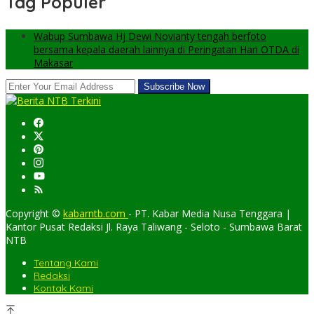
Tag Populer
Wabup Sumbawa Hj Dewi Novianty tengah berfoto
bersama kepala daerah lainnya di Peringatan Hari OTDA di
Makasar
Copyright ©
kabarntb.com
- PT. Kabar Media Nusa Tenggara |
Kantor Pusat Redaksi Jl. Raya Taliwang - Seloto - Sumbawa Barat
NTB
Tentang Kami
Redaksi
Kontak Kami