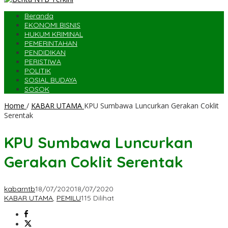
Beranda
EKONOMI BISNIS
HUKUM KRIMINAL
PEMERINTAHAN
PENDIDIKAN
PERISTIWA
POLITIK
SOSIAL BUDAYA
SOSOK
Home
/
KABAR UTAMA
KPU Sumbawa Luncurkan Gerakan Coklit
Serentak
KPU Sumbawa Luncurkan
Gerakan Coklit Serentak
kabarntb
18/07/2020
18/07/2020
KABAR UTAMA
,
PEMILU
115 Dilihat