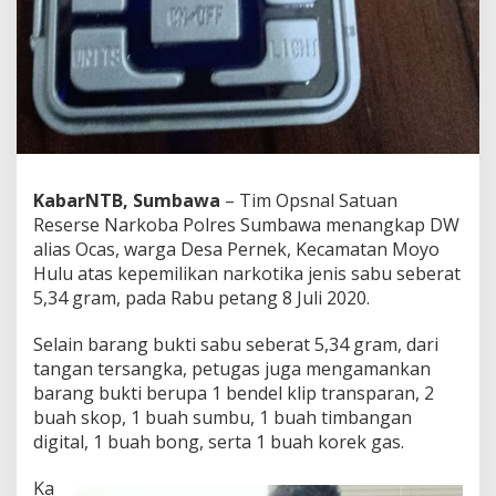
r
a
n
g
T
e
r
s
a
n
KabarNTB, Sumbawa
– Tim Opsnal Satuan
g
Reserse Narkoba Polres Sumbawa menangkap DW
k
alias Ocas, warga Desa Pernek, Kecamatan Moyo
a
d
Hulu atas kepemilikan narkotika jenis sabu seberat
i
5,34 gram, pada Rabu petang 8 Juli 2020.
P
e
Selain barang bukti sabu seberat 5,34 gram, dari
r
tangan tersangka, petugas juga mengamankan
n
e
barang bukti berupa 1 bendel klip transparan, 2
k
buah skop, 1 buah sumbu, 1 buah timbangan
digital, 1 buah bong, serta 1 buah korek gas.
Ka