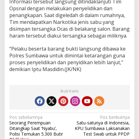
Informasi tersebut langsung ditindaklanjuti Tim
Opsnal dengan melakukan penyelidikan dan
penangkapan. Saat digeledah di dalam rumahnya,
Tim mendapatkan Narkotika jenis sabu yang
disimpan tersangka Ocas di belakang salon. Barang
haram tersebut diakui tersangka sebagai miliknya.
“Pelaku beserta barang bukti langsung dibawa ke
Polres Sumbawa untuk dimintai ketarangan guna
proses penyelidikan dan penyidikan lebih lanjut,”
demikian Iptu Masdidin.(JK/NK)
Ikuti Kami
N
Pos sebelumnya
Pos berikutnya
Seorang Perempuan
Satu-satunya di Indonesia,
a
Ditangkap Saat ‘Nyabu’,
KPU Sumbawa Laksanakan
v
Polisi Temukan 5.300 Butir
Test Swab untuk PPDP