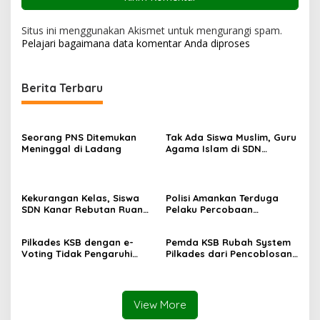
Situs ini menggunakan Akismet untuk mengurangi spam.
Pelajari bagaimana data komentar Anda diproses
Berita Terbaru
Seorang PNS Ditemukan
Tak Ada Siswa Muslim, Guru
Meninggal di Ladang
Agama Islam di SDN
Sampar Maras Terkatung-
katung ‎
Kekurangan Kelas, Siswa
Polisi Amankan Terduga
SDN Kanar Rebutan Ruang
Pelaku Percobaan
Belajar
Pemerkosaan yang Ancam
Korban dengan Parang
Pilkades KSB dengan e-
Pemda KSB Rubah System
Voting Tidak Pengaruhi
Pilkades dari Pencoblosan
Keberadaan PPKD
ke e-Voting
View More