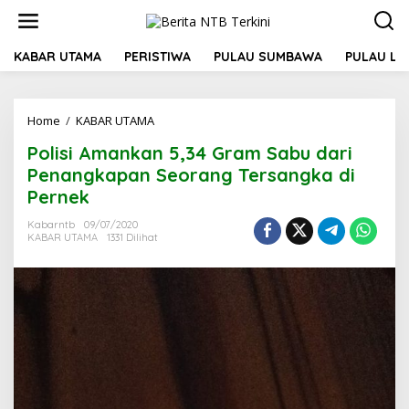
L
e
w
a
KABAR UTAMA
PERISTIWA
PULAU SUMBAWA
PULAU L
t
i
k
Home
/
KABAR UTAMA
P
e
o
k
Polisi Amankan 5,34 Gram Sabu dari
l
o
i
n
Penangkapan Seorang Tersangka di
s
t
Pernek
i
e
A
n
Kabarntb
09/07/2020
m
KABAR UTAMA
1331 Dilihat
a
n
k
a
n
5
,
3
4
G