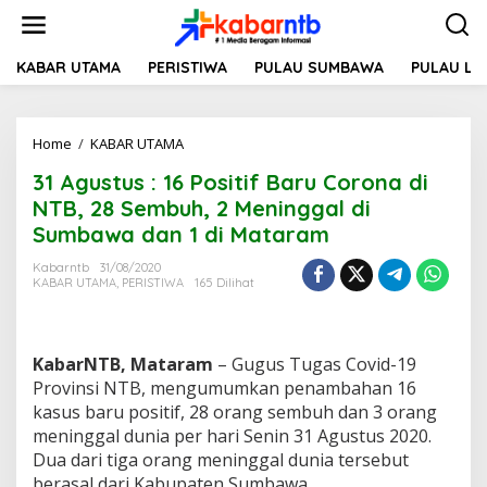
L
e
w
a
KABAR UTAMA
PERISTIWA
PULAU SUMBAWA
PULAU L
t
i
k
Home
/
KABAR UTAMA
3
e
1
k
31 Agustus : 16 Positif Baru Corona di
A
o
g
n
NTB, 28 Sembuh, 2 Meninggal di
u
t
Sumbawa dan 1 di Mataram
s
e
t
n
Kabarntb
31/08/2020
u
KABAR UTAMA
,
PERISTIWA
165 Dilihat
s
:
1
6
KabarNTB, Mataram
– Gugus Tugas Covid-19
P
Provinsi NTB, mengumumkan penambahan 16
o
kasus baru positif, 28 orang sembuh dan 3 orang
s
meninggal dunia per hari Senin 31 Agustus 2020.
i
t
Dua dari tiga orang meninggal dunia tersebut
i
berasal dari Kabupaten Sumbawa.