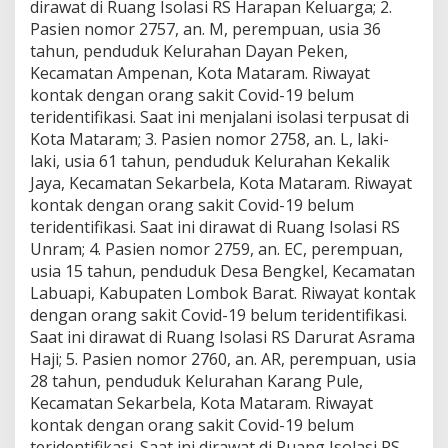
dirawat di Ruang Isolasi RS Harapan Keluarga; 2.
,
Pasien nomor 2757, an. M, perempuan, usia 36
2
M
tahun, penduduk Kelurahan Dayan Peken,
e
Kecamatan Ampenan, Kota Mataram. Riwayat
n
kontak dengan orang sakit Covid-19 belum
i
teridentifikasi. Saat ini menjalani isolasi terpusat di
n
g
Kota Mataram; 3. Pasien nomor 2758, an. L, laki-
g
laki, usia 61 tahun, penduduk Kelurahan Kekalik
a
Jaya, Kecamatan Sekarbela, Kota Mataram. Riwayat
l
kontak dengan orang sakit Covid-19 belum
d
teridentifikasi. Saat ini dirawat di Ruang Isolasi RS
i
S
Unram; 4. Pasien nomor 2759, an. EC, perempuan,
u
usia 15 tahun, penduduk Desa Bengkel, Kecamatan
m
Labuapi, Kabupaten Lombok Barat. Riwayat kontak
b
dengan orang sakit Covid-19 belum teridentifikasi.
a
w
Saat ini dirawat di Ruang Isolasi RS Darurat Asrama
a
Haji; 5. Pasien nomor 2760, an. AR, perempuan, usia
d
28 tahun, penduduk Kelurahan Karang Pule,
a
Kecamatan Sekarbela, Kota Mataram. Riwayat
n
kontak dengan orang sakit Covid-19 belum
1
d
teridentifikasi. Saat ini dirawat di Ruang Isolasi RS