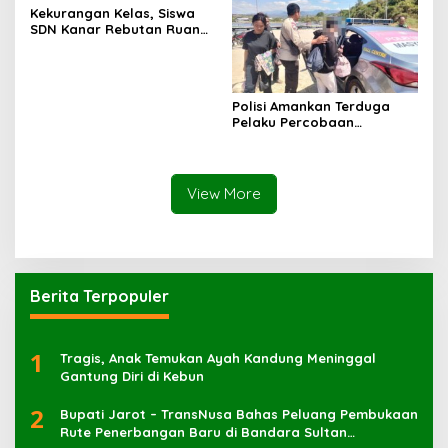
Kekurangan Kelas, Siswa
SDN Kanar Rebutan Ruang
Belajar
Polisi Amankan Terduga
Pelaku Percobaan
Pemerkosaan yang Ancam
Korban dengan Parang
View More
Berita Terpopuler
1
Tragis, Anak Temukan Ayah Kandung Meninggal
Gantung Diri di Kebun
2
Bupati Jarot – TransNusa Bahas Peluang Pembukaan
Rute Penerbangan Baru di Bandara Sultan