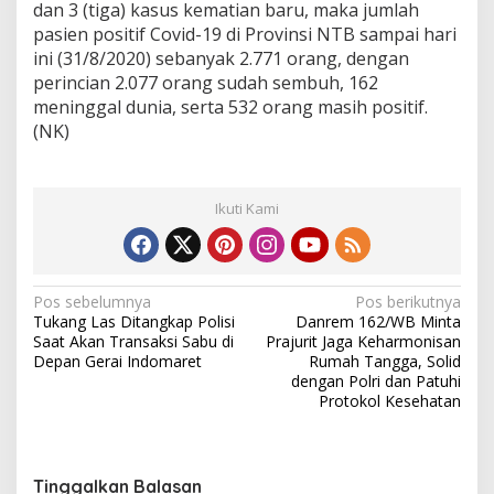
dan 3 (tiga) kasus kematian baru, maka jumlah
pasien positif Covid-19 di Provinsi NTB sampai hari
ini (31/8/2020) sebanyak 2.771 orang, dengan
perincian 2.077 orang sudah sembuh, 162
meninggal dunia, serta 532 orang masih positif.
(NK)
Ikuti Kami
N
Pos sebelumnya
Pos berikutnya
Tukang Las Ditangkap Polisi
Danrem 162/WB Minta
a
Saat Akan Transaksi Sabu di
Prajurit Jaga Keharmonisan
v
Depan Gerai Indomaret
Rumah Tangga, Solid
dengan Polri dan Patuhi
i
Protokol Kesehatan
g
a
s
Tinggalkan Balasan