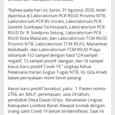
f
B
“Bahwa pada hari ini, Senin, 31 Agustus 2020, telah
a
diperiksa di Laboratorium PCR RSUD Provinsi NTB,
r
u
Laboratorium PCR RS Unram, Laboratorium PCR
C
Genetik Sumbawa Technopark, Laboratorium PCR
o
RSUD Dr. R. Soedjono Selong, Laboratorium PCR
r
RSUD Kota Mataram, dan Laboratorium TCM RSUD
o
Provinsi NTB, Laboratorium TCM RS.H.L Manambai
n
a
Abdulkadir, dan Laboratorium TCM RSUD Praya
d
sebanyak 152 sampel dengan hasil 124 sampel
i
negatif, 12 sampel positif ulangan, dan 16 sampel
N
kasus baru positif Covid-19,” ungkap Ketua
T
B
Pelaksana Harian Gugus Tugas NTB, HL Gita Ariadi
,
dalam pernyataan resmi Senin petang.
2
8
Kasus baru positif tersebut, yaitu : 1. Pasien nomor
S
2756, an. BALP, perempuan, usia 24 tahun,
e
m
penduduk Desa Dasan Griya , Kecamatan Lingsar,
b
Kabupaten Lombok Barat. Riwayat kontak dengan
u
orang sakit Covid-19 belum teridentifikasi. Saat ini
h