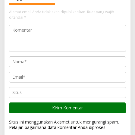
i
Alamat email Anda tidak akan dipublikasikan.
Ruas yang wajib
p
ditandai
*
o
s
Situs ini menggunakan Akismet untuk mengurangi spam.
Pelajari bagaimana data komentar Anda diproses