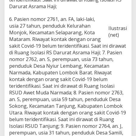
i
Darurat Asrama Haji;
M
a
6. Pasien nomor 2761, an. FA, laki-laki,
t
usia 27 tahun, penduduk Kelurahan
a
Ilustrasi
r
Monjok, Kecamatan Selaparang, Kota
(net)
a
Mataram. Riwayat kontak dengan orang
m
sakit Covid-19 belum teridentifikasi. Saat ini dirawat
di Ruang Isolasi RS Darurat Asrama Haji; 7. Pasien
nomor 2762, an. S, perempuan, usia 73 tahun,
penduduk Desa Nyiur Lembang, Kecamatan
Narmada, Kabupaten Lombok Barat. Riwayat
kontak dengan orang sakit Covid-19 belum
teridentifikasi. Saat ini dirawat di Ruang Isolasi
RSUD Awet Muda Narmada; 8. Pasien nomor 2763,
an. S, perempuan, usia 59 tahun, penduduk Desa
Sokong, Kecamatan Tanjung, Kabupaten Lombok
Utara. Riwayat kontak dengan orang sakit Covid-19
belum teridentifikasi. Saat ini dirawat di Ruang
Isolasi RSUD Tanjung; 9. Pasien nomor 2764, an. J,
perempuan, usia 31 tahun, penduduk Desa Samili,