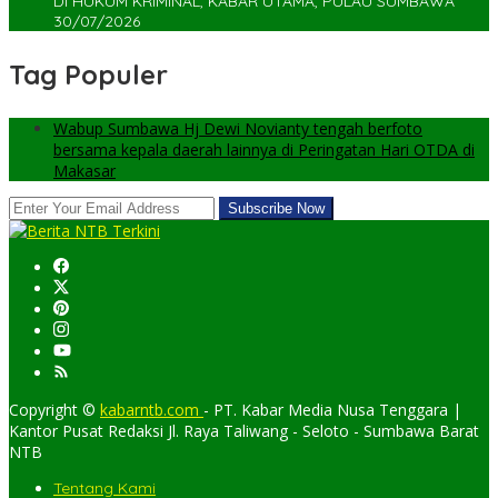
Di HUKUM KRIMINAL, KABAR UTAMA, PULAU SUMBAWA
30/07/2026
Tag Populer
Wabup Sumbawa Hj Dewi Novianty tengah berfoto
bersama kepala daerah lainnya di Peringatan Hari OTDA di
Makasar
Copyright ©
kabarntb.com
- PT. Kabar Media Nusa Tenggara |
Kantor Pusat Redaksi Jl. Raya Taliwang - Seloto - Sumbawa Barat
NTB
Tentang Kami