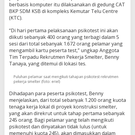
r
berbasis komputer itu dilaksanakan di gedung CAT
j
BKP SDM KSB di kompleks Kemutar Telu Centre
a
(KTC).
S
m
e
“Di hari pertama pelaksanaan psikotest ini akan
l
diikuti sebanyak 400 orang yang terbagi dalam 5
t
sesi dari total sebanyak 1.672 orang pelamar yang
e
mengambil kartu peserta test,” ungkap Anggota
r
Tim Terpadu Rekrutmen Pekerja Smelter, Benny
D
i
Tanaya, yang ditemui di lokasi tes.
m
u
Puluhan pelamar saat mengikuti tahapan psikotest rekrutmen
l
pekerja smelter (foto: eriel)
a
i
Dihadapan para peserta psikotest, Benny
,
menjelaskan, dari total sebanyak 1.200 orang kuota
P
e
tenaga kerja lokal di proyek konstruksi smelter,
l
yang akan direkrut untuk tahap pertama sebanyak
a
245 orang. Bagi pelamar yang telah mengikuti
m
psikotest dan dinyatakan tidak lulus (untuk
a
memenuhi kuota 245), akan dimasukkan dalam
r