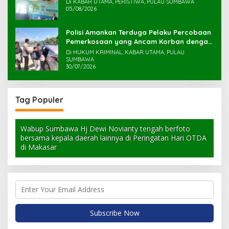
Di KABAR UTAMA, PERISTIWA, PULAU SUMBAWA
05/08/2026
Polisi Amankan Terduga Pelaku Percobaan
Pemerkosaan yang Ancam Korban dengan
Parang
Di HUKUM KRIMINAL, KABAR UTAMA, PULAU
SUMBAWA
30/07/2026
Tag Populer
Wabup Sumbawa Hj Dewi Novianty tengah berfoto
bersama kepala daerah lainnya di Peringatan Hari OTDA
di Makasar