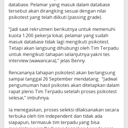
T
database. Pelamar yang masuk dalam database
i
tersebut akan dirangking sesuai dengan nilai
d
psikotest yang telah diikuti (passing grade).
a
k
“Jadi saat rekrutmen berikutnya untuk memenuhi
L
u
kuota 1.200 pekerja lokal, pelamar yang sudah
l
masuk database tidak lagi mengikuti psikotest.
u
Tetapi akan langsung dihubungi oleh Tim Terpadu
s
untuk mengikuti tahapan selanjutnya yakni tes
M
a
interview (wawancara),” jelas Benny.
s
u
Rencananya tahapan psikotest akan berlangsung
k
sampai tanggal 26 September mendatang. “Jadwal
D
pengumuman hasil psikotes akan ditetapkan dalam
a
t
rapat pleno Tim Terpadu setelah proses psikotest
a
selesai,” imbuhnya.
b
a
Ia menegaskan, proses seleksi dilaksanakan secara
s
terbuka oleh tim independent dan tidak ada
e
siapapun, termasuk tim terpadu yang bisa