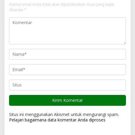
i
Alamat email Anda tidak akan dipublikasikan.
Ruas yang wajib
ditandai
*
p
o
s
Situs ini menggunakan Akismet untuk mengurangi spam.
Pelajari bagaimana data komentar Anda diproses