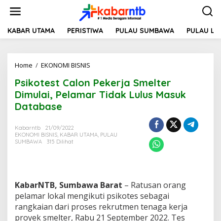
L
e
w
a
KABAR UTAMA
PERISTIWA
PULAU SUMBAWA
PULAU L
t
i
k
Home
/
EKONOMI BISNIS
P
e
s
k
Psikotest Calon Pekerja Smelter
i
o
k
n
Dimulai, Pelamar Tidak Lulus Masuk
o
t
Database
t
e
e
n
s
Kabarntb
21/09/2022
EKONOMI BISNIS
,
KABAR UTAMA
,
PULAU
t
SUMBAWA
315 Dilihat
C
a
l
o
n
KabarNTB, Sumbawa Barat
– Ratusan orang
P
pelamar lokal mengikuti psikotes sebagai
e
rangkaian dari proses rekrutmen tenaga kerja
k
e
proyek smelter, Rabu 21 September 2022. Tes