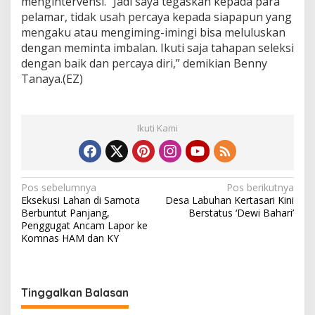
mengintervensi. “Jadi saya tegaskan kepada para
pelamar, tidak usah percaya kepada siapapun yang
mengaku atau mengiming-imingi bisa meluluskan
dengan meminta imbalan. Ikuti saja tahapan seleksi
dengan baik dan percaya diri,” demikian Benny
Tanaya.(EZ)
Ikuti Kami
N
Pos sebelumnya
Pos berikutnya
Eksekusi Lahan di Samota
Desa Labuhan Kertasari Kini
a
Berbuntut Panjang,
Berstatus ‘Dewi Bahari’
v
Penggugat Ancam Lapor ke
Komnas HAM dan KY
i
g
a
Tinggalkan Balasan
s