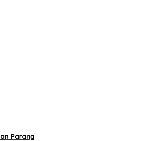
‎
gan Parang