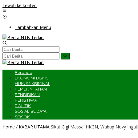
Lewati ke konten
Tambahkan Menu
Beranda
EKONOMI BISNIS
HUKUM KRIMINAL
PEMERINTAHAN
PENDIDIKAN
PERISTIWA
POLITIK
SOSIAL BUDAYA
SOSOK
Home
/
KABAR UTAMA
Sikat Gigi Massal HKGN, Wabup Novy Ingat