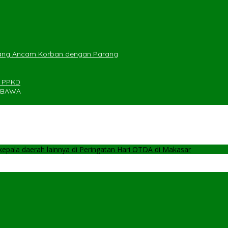
yang Ancam Korban dengan Parang
n PPKD
UMBAWA
pala daerah lainnya di Peringatan Hari OTDA di Makasar