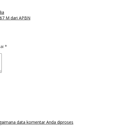
ia
p 67 M dari APBN
dai
*
agaimana data komentar Anda diproses