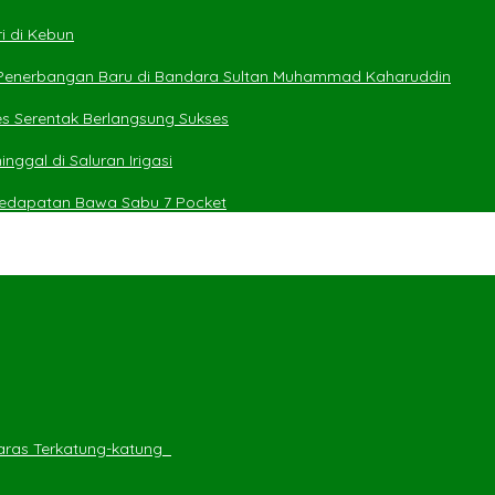
i di Kebun
 Penerbangan Baru di Bandara Sultan Muhammad Kaharuddin
es Serentak Berlangsung Sukses
ggal di Saluran Irigasi
 Kedapatan Bawa Sabu 7 Pocket
ras Terkatung-katung ‎