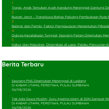
1
Tragis, Anak Temukan Ayah Kandung Meninggal Gantung Dir
2
Bupati Jarot – TransNusa Bahas Peluang Pembukaan Rute
3
Belajar dari Pemilu, Faktor Pengawasan Menentukan Pilkad
4
Diduga Kecelakaan Tunggal, Seorang Petani Ditemukan Menin
5
Kabur dari Mapolres, Ditangkap di Lape, Pelaku Pencurian
Berita Terbaru
Seorang PNS Ditemukan Meninggal di Ladang
Di KABAR UTAMA, PERISTIWA, PULAU SUMBAWA
06/08/2026
Tak Ada Siswa Muslim, Guru Agama Islam di SDN Sampar Ma
Di KABAR UTAMA, PERISTIWA, PULAU SUMBAWA
06/08/2026