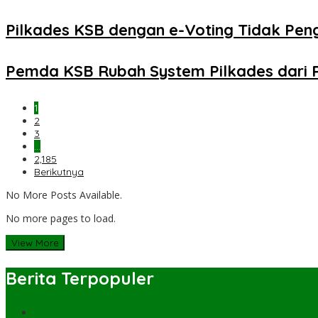
Pilkades KSB dengan e-Voting Tidak Pe
Pemda KSB Rubah System Pilkades dari 
1
2
3
…
2,185
Berikutnya
No More Posts Available.
No more pages to load.
View More
Berita Terpopuler