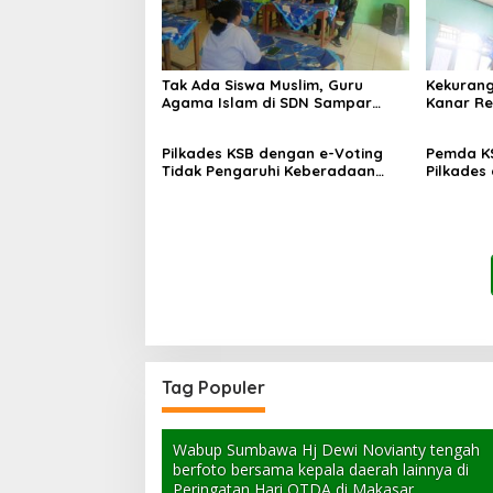
Tak Ada Siswa Muslim, Guru
Kekurang
Agama Islam di SDN Sampar
Kanar Re
Maras Terkatung-katung ‎
Pilkades KSB dengan e-Voting
Pemda K
Tidak Pengaruhi Keberadaan
Pilkades
PPKD
Voting
Tag Populer
Wabup Sumbawa Hj Dewi Novianty tengah
berfoto bersama kepala daerah lainnya di
Peringatan Hari OTDA di Makasar