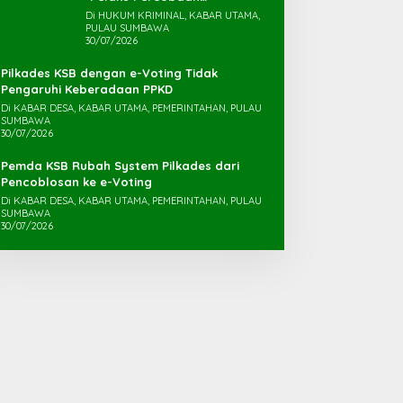
Pemerkosaan yang Ancam
Di HUKUM KRIMINAL, KABAR UTAMA,
PULAU SUMBAWA
Korban dengan Parang
30/07/2026
Pilkades KSB dengan e-Voting Tidak
Pengaruhi Keberadaan PPKD
Di KABAR DESA, KABAR UTAMA, PEMERINTAHAN, PULAU
SUMBAWA
30/07/2026
Pemda KSB Rubah System Pilkades dari
Pencoblosan ke e-Voting
Di KABAR DESA, KABAR UTAMA, PEMERINTAHAN, PULAU
SUMBAWA
30/07/2026