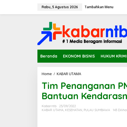
L
Tambahkan Menu
e
Rabu, 5 Agustus 2026
w
a
t
i
k
e
k
o
n
Beranda
EKONOMI BISNIS
HUKUM KRIM
t
e
n
Home
/
KABAR UTAMA
T
i
Tim Penanganan P
m
P
Bantuan Kendarasn
e
n
a
Kabarntb
23/09/2022
n
KABAR UTAMA
,
KESEHATAN
,
PULAU SUMBAWA
143 Diliha
g
a
n