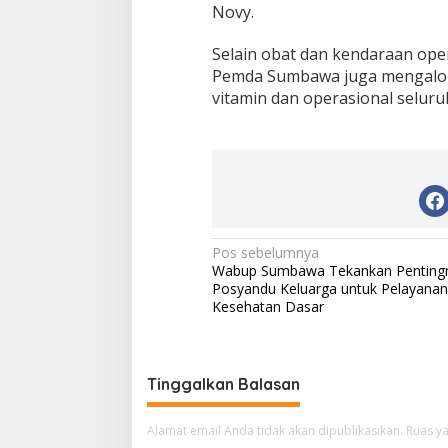
Novy.
e
n
d
Selain obat dan kendaraan ope
a
Pemda Sumbawa juga mengaloka
r
vitamin dan operasional seluru
a
s
n
O
p
e
r
a
s
N
Pos sebelumnya
i
Wabup Sumbawa Tekankan Penting
a
o
Posyandu Keluarga untuk Pelayanan
n
v
Kesehatan Dasar
a
i
l
g
Tinggalkan Balasan
a
s
Alamat email Anda tidak akan dipublikasikan.
Ruas ya