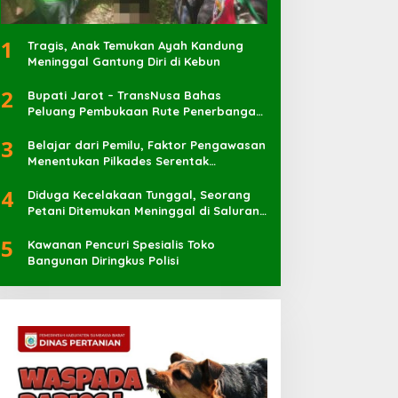
1
Tragis, Anak Temukan Ayah Kandung
Meninggal Gantung Diri di Kebun
2
Bupati Jarot – TransNusa Bahas
Peluang Pembukaan Rute Penerbangan
Baru di Bandara Sultan Muhammad
3
Kaharuddin
Belajar dari Pemilu, Faktor Pengawasan
Menentukan Pilkades Serentak
Berlangsung Sukses
4
Diduga Kecelakaan Tunggal, Seorang
Petani Ditemukan Meninggal di Saluran
Irigasi
5
Kawanan Pencuri Spesialis Toko
Bangunan Diringkus Polisi