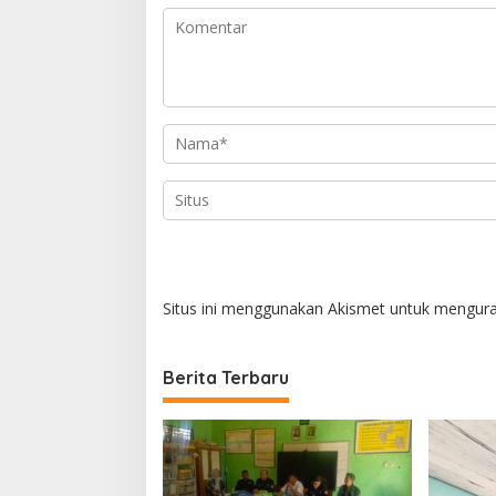
i
p
o
s
Situs ini menggunakan Akismet untuk mengur
Berita Terbaru