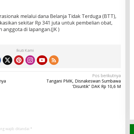
rasionak melalui dana Belanja Tidak Terduga (BTT),
sikan sekitar Rp 341 juta untuk pembelian obat,
h anggota di lapangan.(JK )
Ikuti Kami
Pos berikutnya
nya
Tangani PMK, Disnakeswan Sumbawa
‘Disuntik” DAK Rp 10,6 M
ng wajib ditandai
*