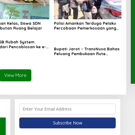
an Kelas, Siswa SDN
Polisi Amankan Terduga Pelaku
butan Ruang Belajar
Percobaan Pemerkosaan yang
Ancam Korban dengan Parang
SB Rubah System
 dari Pencoblosan ke e-
Bupati Jarot – TransNusa Bahas
Peluang Pembukaan Rute
Penerbangan Baru di Bandara
Sultan Muhammad Kaharuddin
View More