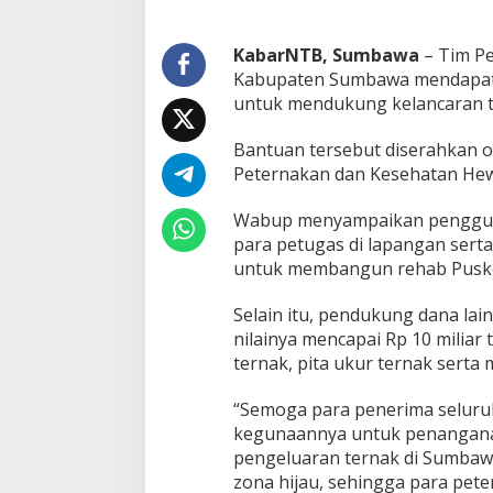
a
n
P
KabarNTB, Sumbawa
– Tim Pe
M
Kabupaten Sumbawa mendapat 
K
untuk mendukung kelancaran t
S
u
Bantuan tersebut diserahkan o
m
b
Peternakan dan Kesehatan Hewa
a
w
Wabup menyampaikan pengguna
a
para petugas di lapangan serta
D
untuk membangun rehab Pusk
a
p
a
Selain itu, pendukung dana lai
t
nilainya mencapai Rp 10 miliar 
B
ternak, pita ukur ternak serta
a
n
“Semoga para penerima seluru
t
u
kegunaannya untuk penanganan 
a
pengeluaran ternak di Sumbawa
n
zona hijau, sehingga para pete
K