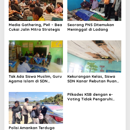
Media Gathering, PWI – Bea
Seorang PNS Ditemukan
Cukai Jalin Mitra Strategis
Meninggal di Ladang
Tak Ada Siswa Muslim, Guru
Kekurangan Kelas, Siswa
Agama Islam di SDN
SDN Kanar Rebutan Ruang
Sampar Maras Terkatung-
Belajar
katung ‎
Pilkades KSB dengan e-
Voting Tidak Pengaruhi
Keberadaan PPKD
Polisi Amankan Terduga