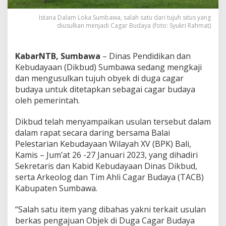
7
S
Istana Dalam Loka Sumbawa, salah satu dari tujuh situs yang
i
diusulkan menjadi Cagar Budaya (foto: Syukri Rahmat)
t
u
s
KabarNTB, Sumbawa
– Dinas Pendidikan dan
s
Kebudayaan (Dikbud) Sumbawa sedang mengkaji
e
dan mengusulkan tujuh obyek di duga cagar
b
a
budaya untuk ditetapkan sebagai cagar budaya
g
oleh pemerintah.
a
i
Dikbud telah menyampaikan usulan tersebut dalam
C
dalam rapat secara daring bersama Balai
a
g
Pelestarian Kebudayaan Wilayah XV (BPK) Bali,
a
Kamis – Jum’at 26 -27 Januari 2023, yang dihadiri
r
Sekretaris dan Kabid Kebudayaan Dinas Dikbud,
B
serta Arkeolog dan Tim Ahli Cagar Budaya (TACB)
u
Kabupaten Sumbawa.
d
a
y
“Salah satu item yang dibahas yakni terkait usulan
a
berkas pengajuan Objek di Duga Cagar Budaya