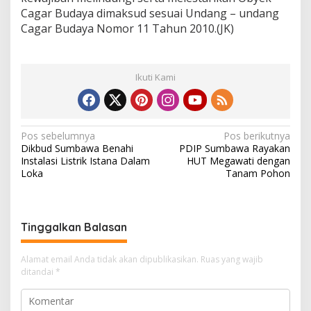
Cagar Budaya dimaksud sesuai Undang – undang
Cagar Budaya Nomor 11 Tahun 2010.(JK)
Ikuti Kami
N
Pos sebelumnya
Pos berikutnya
Dikbud Sumbawa Benahi
PDIP Sumbawa Rayakan
a
Instalasi Listrik Istana Dalam
HUT Megawati dengan
v
Loka
Tanam Pohon
i
g
Tinggalkan Balasan
a
s
Alamat email Anda tidak akan dipublikasikan.
Ruas yang wajib
i
ditandai
*
p