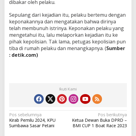
dibakar oleh pelaku.
Sepulang dari kejadian itu, pelaku bertemu dengan
keponakannya dan mengatakan bahwa dirinya
telah membunuh istrinya. Keponakan pelaku yang
mengetahui itu, lalu melaporkan kejadian itu ke
pihak kepolisian. Tak lama, petugas kepolisian pun
tiba di rumah pelaku dan menangkapnya. (
Sumber
: detik.com)
Ikuti Kami
N
Pos sebelumnya
Pos berikutnya
Kirab Pemilu 2024, KPU
Ketua Dewan Buka DPRD –
a
Sumbawa Sasar Petani
BMI CUP 1 Boat Race 2023
v