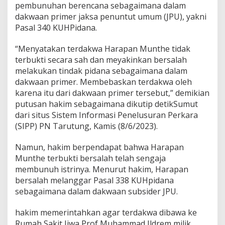
pembunuhan berencana sebagaimana dalam
i
n
dakwaan primer jaksa penuntut umum (JPU), yakni
y
Pasal 340 KUHPidana.
a
,
“Menyatakan terdakwa Harapan Munthe tidak
T
terbukti secara sah dan meyakinkan bersalah
a
p
melakukan tindak pidana sebagaimana dalam
i
dakwaan primer. Membebaskan terdakwa oleh
d
karena itu dari dakwaan primer tersebut,” demikian
i
putusan hakim sebagaimana dikutip detikSumut
V
o
dari situs Sistem Informasi Penelusuran Perkara
n
(SIPP) PN Tarutung, Kamis (8/6/2023).
i
s
Namun, hakim berpendapat bahwa Harapan
B
Munthe terbukti bersalah telah sengaja
e
b
membunuh istrinya. Menurut hakim, Harapan
a
bersalah melanggar Pasal 338 KUHpidana
s
sebagaimana dalam dakwaan subsider JPU.
hakim memerintahkan agar terdakwa dibawa ke
Rumah Sakit Jiwa Prof Muhammad Ildrem milik