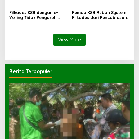
Pemerkosaan yang Ancam
Korban dengan Parang
Pilkades KSB dengan e-
Pemda KSB Rubah System
Voting Tidak Pengaruhi
Pilkades dari Pencoblosan
Keberadaan PPKD
ke e-Voting
View More
Berita Terpopuler