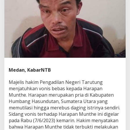
n
i
B
u
n
u
h
d
a
n
R
e
b
Medan, KabarNTB
u
s
D
Majelis hakim Pengadilan Negeri Tarutung
a
menjatuhkan vonis bebas kepada Harapan
g
Munthe. Harapan merupakan pria di Kabupaten
i
Humbang Hasundutan, Sumatera Utara yang
n
g
memutilasi hingga merebus daging istrinya sendiri.
I
Sidang vonis terhadap Harapan Munthe ini digelar
s
pada Rabu (7/6/2023) kemarin. Hakim menyatakan
t
bahwa Harapan Munthe tidak terbukti melakukan
r