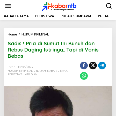
L
e
w
a
KABAR UTAMA
PERISTIWA
PULAU SUMBAWA
PULAU L
t
i
k
Home
/
HUKUM KRIMINAL
S
e
a
k
Sadis ! Pria di Sumut Ini Bunuh dan
d
o
i
n
Rebus Daging Istrinya, Tapi di Vonis
s
t
Bebas
!
e
P
n
r
Irvan
10/06/2023
HUKUM KRIMINAL
,
JELAJAH
,
KABAR UTAMA
,
i
PERISTIWA
420 Dilihat
a
d
i
S
u
m
u
t
I