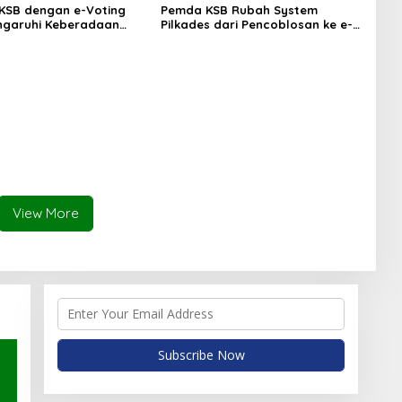
 KSB dengan e-Voting
Pemda KSB Rubah System
ngaruhi Keberadaan
Pilkades dari Pencoblosan ke e-
Voting
View More