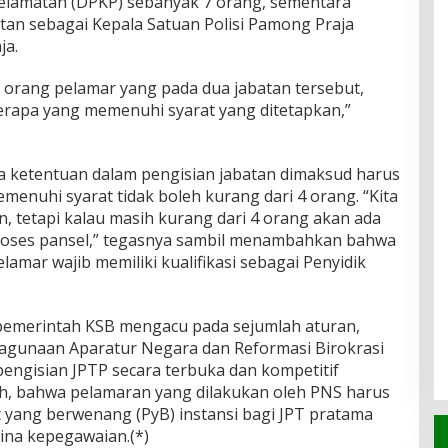
lamatan (DPKP) sebanyak 7 orang, sementara
tan sebagai Kepala Satuan Polisi Pamong Praja
ja.
1 orang pelamar yang pada dua jabatan tersebut,
erapa yang memenuhi syarat yang ditetapkan,”
ta ketentuan dalam pengisian jabatan dimaksud harus
enuhi syarat tidak boleh kurang dari 4 orang. “Kita
 tetapi kalau masih kurang dari 4 orang akan ada
proses pansel,” tegasnya sambil menambahkan bahwa
lamar wajib memiliki kualifikasi sebagai Penyidik
 pemerintah KSB mengacu pada sejumlah aturan,
yagunaan Aparatur Negara dan Reformasi Birokrasi
engisian JPTP secara terbuka dan kompetitif
ah, bahwa pelamaran yang dilakukan oleh PNS harus
 yang berwenang (PyB) instansi bagi JPT pratama
ina kepegawaian.(*)