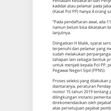
Pemadam Kebakaran dan Penye
S
kadidat atau pelamar pada jaba
u
(Kasat Pol PP) hanya 4 orang sa
d
a
h
“Pada pendaftaran awal, ada 1
d
namun belum bisa dikatakan b
i
lanjutnya.
M
e
Diingatkan H Malik, syarat ser
j
a
terpenuhi dan pelamar yang mem
B
sudah melakukan perpanjangan,
u
tahapan lain sebagai bentuk 
p
untuk menjadi kepala Pol PP, pe
a
Pegawai Negeri Sipil (PPNS).
t
i
Proses seleksi yang dilakukan
diantaranya, peraturan Penda
nomor 15 tahun 2019 tentang p
dilingkungan instansi pemerit
direkomendasikan oleh pejabat
atas persetujuan pejabat pemb