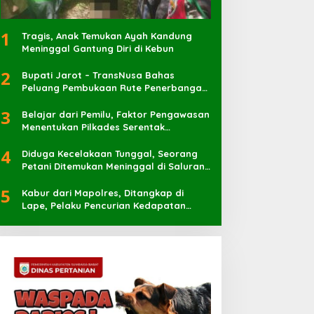
1
Tragis, Anak Temukan Ayah Kandung
Meninggal Gantung Diri di Kebun
2
Bupati Jarot – TransNusa Bahas
Peluang Pembukaan Rute Penerbangan
Baru di Bandara Sultan Muhammad
3
Kaharuddin
Belajar dari Pemilu, Faktor Pengawasan
Menentukan Pilkades Serentak
Berlangsung Sukses
4
Diduga Kecelakaan Tunggal, Seorang
Petani Ditemukan Meninggal di Saluran
Irigasi
5
Kabur dari Mapolres, Ditangkap di
Lape, Pelaku Pencurian Kedapatan
Bawa Sabu 7 Pocket