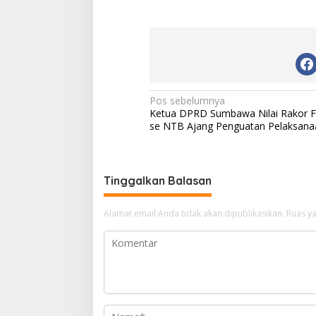
N
Pos sebelumnya
Ketua DPRD Sumbawa Nilai Rakor 
a
se NTB Ajang Penguatan Pelaksana
v
i
g
Tinggalkan Balasan
a
Alamat email Anda tidak akan dipublikasikan.
Ruas ya
s
i
p
o
s