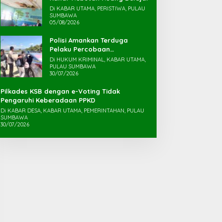
Di KABAR UTAMA, PERISTIWA, PULAU
SUMBAWA
05/08/2026
Polisi Amankan Terduga
Pelaku Percobaan
Pemerkosaan yang Ancam
Di HUKUM KRIMINAL, KABAR UTAMA,
Korban dengan Parang
PULAU SUMBAWA
30/07/2026
Pilkades KSB dengan e-Voting Tidak
Pengaruhi Keberadaan PPKD
Di KABAR DESA, KABAR UTAMA, PEMERINTAHAN, PULAU
SUMBAWA
30/07/2026