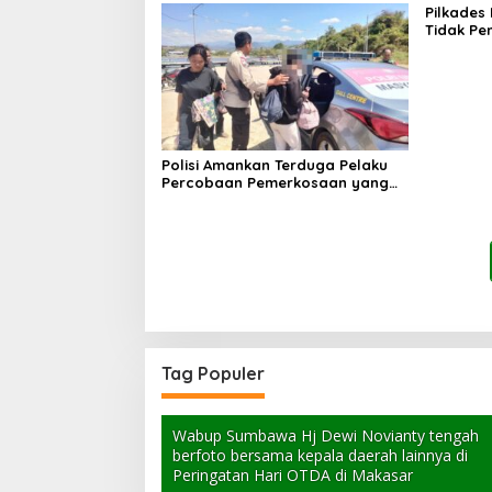
Pilkades
Tidak Pe
PPKD
Polisi Amankan Terduga Pelaku
Percobaan Pemerkosaan yang
Ancam Korban dengan Parang
Tag Populer
Wabup Sumbawa Hj Dewi Novianty tengah
berfoto bersama kepala daerah lainnya di
Peringatan Hari OTDA di Makasar