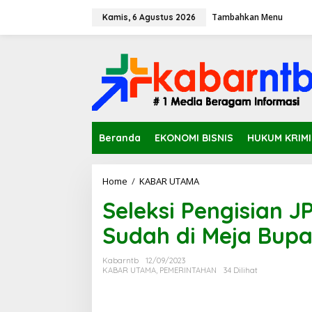
L
Tambahkan Menu
e
Kamis, 6 Agustus 2026
w
a
t
i
k
e
k
o
n
Beranda
EKONOMI BISNIS
HUKUM KRIM
t
e
n
Home
/
KABAR UTAMA
S
e
Seleksi Pengisian J
l
e
Sudah di Meja Bupa
k
s
i
Kabarntb
12/09/2023
P
KABAR UTAMA
,
PEMERINTAHAN
34 Dilihat
e
n
g