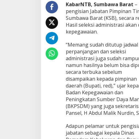
i
KabarNTB, Sumbawa Barat
– 
s
pengisian Jabatan Pimpinan Ti
i
Sumbawa Barat (KSB), secara re
a
Hasil seleksi administrasi aka
n
kepegawaian.
J
P
T
“Memang sudah ditutup jadwal
P
perpanjangan dan seleksi
D
administrasi juga sudah rampu
i
namun hasilnya belum bisa dip
t
u
secara terbuka sebelum
t
disampaikan kepada pimpinan
u
daerah (Bupati, red),” ujar kepa
p
Badan Kepegawaian dan
,
H
Peningkatan Sumber Daya Man
a
(BKPSDM) yang juga sekretaris
s
Pansel, H Abdul Malik Nurdin, S
i
l
Adapun pelamar untuk pengisi
n
y
jabatan sebagai kepala Dinas
a