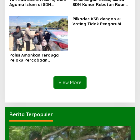
Agama Islam di SDN
SDN Kanar Rebutan Ruang
Sampar Maras Terkatung-
Belajar
katung ‎
Pilkades KSB dengan e-
Voting Tidak Pengaruhi
Keberadaan PPKD
Polisi Amankan Terduga
Pelaku Percobaan
Pemerkosaan yang Ancam
Korban dengan Parang
View More
Berita Terpopuler