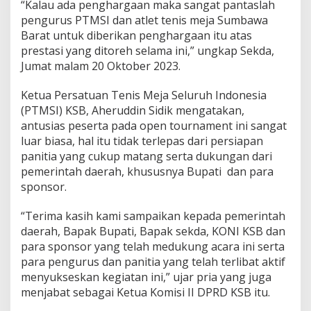
“Kalau ada penghargaan maka sangat pantaslah
n
pengurus PTMSI dan atlet tenis meja Sumbawa
t
T
Barat untuk diberikan penghargaan itu atas
e
prestasi yang ditoreh selama ini,” ungkap Sekda,
n
Jumat malam 20 Oktober 2023.
i
s
Ketua Persatuan Tenis Meja Seluruh Indonesia
M
e
(PTMSI) KSB, Aheruddin Sidik mengatakan,
j
antusias peserta pada open tournament ini sangat
a
luar biasa, hal itu tidak terlepas dari persiapan
B
panitia yang cukup matang serta dukungan dari
u
p
pemerintah daerah, khususnya Bupati dan para
a
sponsor.
t
i
“Terima kasih kami sampaikan kepada pemerintah
K
daerah, Bapak Bupati, Bapak sekda, KONI KSB dan
S
B
para sponsor yang telah medukung acara ini serta
C
para pengurus dan panitia yang telah terlibat aktif
u
menyukseskan kegiatan ini,” ujar pria yang juga
p
menjabat sebagai Ketua Komisi II DPRD KSB itu.
2
0