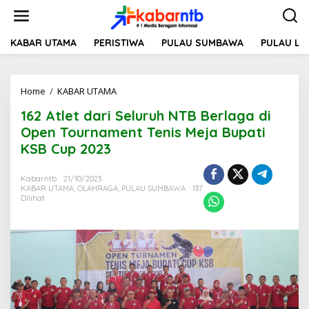
L
e
w
a
KABAR UTAMA
PERISTIWA
PULAU SUMBAWA
PULAU L
t
i
k
Home
/
KABAR UTAMA
1
e
6
k
162 Atlet dari Seluruh NTB Berlaga di
2
o
A
n
Open Tournament Tenis Meja Bupati
t
t
KSB Cup 2023
l
e
e
n
t
Kabarntb
21/10/2023
KABAR UTAMA
,
OLAHRAGA
,
PULAU SUMBAWA
137
d
Dilihat
a
r
i
S
e
l
u
r
u