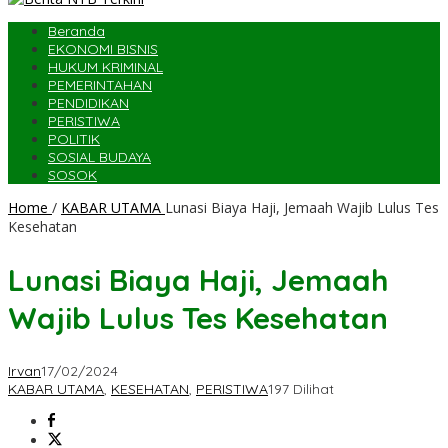
Beranda
EKONOMI BISNIS
HUKUM KRIMINAL
PEMERINTAHAN
PENDIDIKAN
PERISTIWA
POLITIK
SOSIAL BUDAYA
SOSOK
Home
/
KABAR UTAMA
Lunasi Biaya Haji, Jemaah Wajib Lulus Tes
Kesehatan
Lunasi Biaya Haji, Jemaah
Wajib Lulus Tes Kesehatan
Irvan
17/02/2024
KABAR UTAMA
,
KESEHATAN
,
PERISTIWA
197 Dilihat