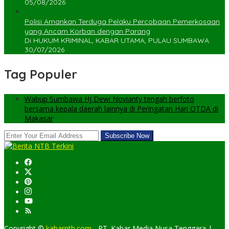
05/08/2026
Polisi Amankan Terduga Pelaku Percobaan Pemerkosaan
yang Ancam Korban dengan Parang
Di HUKUM KRIMINAL, KABAR UTAMA, PULAU SUMBAWA
30/07/2026
Tag Populer
Wabup Sumbawa Hj Dewi Novianty tengah berfoto
bersama kepala daerah lainnya di Peringatan Hari OTDA di
Makasar
Copyright ©
kabarntb.com
- PT. Kabar Media Nusa Tenggara |