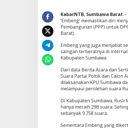
n
g
g
KabarNTB, Sumbawa Barat
– 
u
‘Embeng’ memastikan diri menja
l
Pembangunan (PPP) untuk DPR
i
Barat).
R
u
s
Embeng yang juga menjabat se
l
saingan terberatnya di interna
i
Kabupaten Sumbawa.
M
a
Dari data Berita Acara dan Sert
n
a
Suara Partai Poltik dan Calon 
w
dilaksanakan KPU Sumbawa da
a
melampaui perolehan suara Rus
r
i
Di Kabupaten Sumbawa, Rusli M
D
a
hanya meraih 298 suara. Sehin
l
sebanyak 9.758 suara.
a
m
Sementara Embeng yang dikert
P