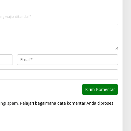
ng wajib ditandai
*
angi spam.
Pelajari bagaimana data komentar Anda diproses