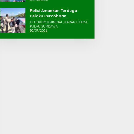
Polisi Amankan Terduga
Pelaku Percobaan
Pemerkosaan yang Ancam
Di HUKUM KRIMINAL, KABAR UTAMA,
Korban dengan Parang
PULAU SUMBAWA
30/07/2026