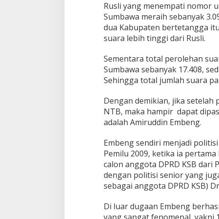
Rusli yang menempati nomor uru
e
r
Sumbawa meraih sebanyak 3.097
o
dua Kabupaten bertetangga itu
l
suara lebih tinggi dari Rusli.
e
h
Sementara total perolehan suar
a
n
Sumbawa sebanyak 17.408, sed
S
Sehingga total jumlah suara pa
u
a
Dengan demikian, jika setelah
r
NTB, maka hampir dapat dipast
a
P
adalah Amiruddin Embeng.
P
P
Embeng sendiri menjadi politis
d
Pemilu 2009, ketika ia pertama 
i
calon anggota DPRD KSB dari PP
D
a
dengan politisi senior yang j
p
sebagai anggota DPRD KSB) Dr
i
l
Di luar dugaan Embeng berhasi
N
yang sangat fenomenal, yakni 1
T