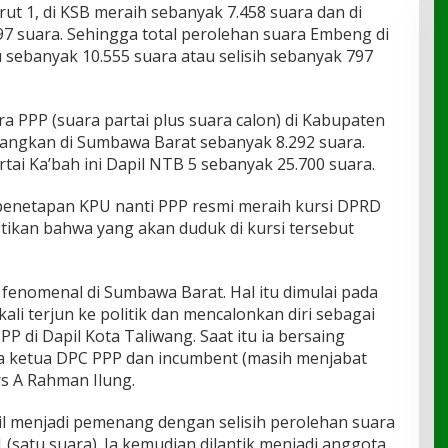
t 1, di KSB meraih sebanyak 7.458 suara dan di
 suara. Sehingga total perolehan suara Embeng di
 sebanyak 10.555 suara atau selisih sebanyak 797
a PPP (suara partai plus suara calon) di Kabupaten
angkan di Sumbawa Barat sebanyak 8.292 suara.
rtai Ka’bah ini Dapil NTB 5 sebanyak 25.700 suara.
 penetapan KPU nanti PPP resmi meraih kursi DPRD
ikan bahwa yang akan duduk di kursi tersebut
i fenomenal di Sumbawa Barat. Hal itu dimulai pada
kali terjun ke politik dan mencalonkan diri sebagai
P di Dapil Kota Taliwang. Saat itu ia bersaing
uga ketua DPC PPP dan incumbent (masih menjabat
s A Rahman Ilung.
l menjadi pemenang dengan selisih perolehan suara
 (satu suara). Ia kemudian dilantik menjadi anggota