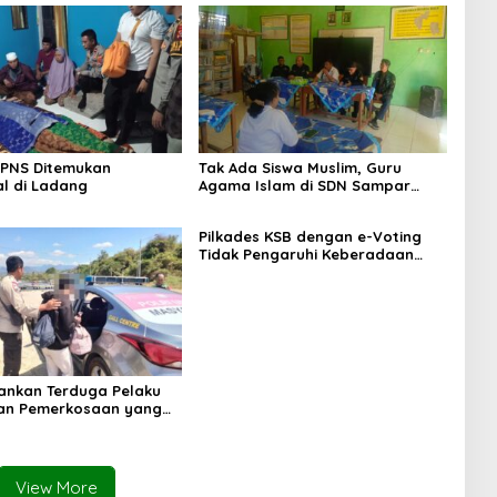
 PNS Ditemukan
Tak Ada Siswa Muslim, Guru
l di Ladang
Agama Islam di SDN Sampar
Maras Terkatung-katung ‎
Pilkades KSB dengan e-Voting
Tidak Pengaruhi Keberadaan
PPKD
mankan Terduga Pelaku
an Pemerkosaan yang
orban dengan Parang
View More