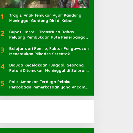
1
Tragis, Anak Temukan Ayah Kandung
Meninggal Gantung Diri di Kebun
2
Bupati Jarot – TransNusa Bahas
Peluang Pembukaan Rute Penerbangan
Baru di Bandara Sultan Muhammad
3
Kaharuddin
Belajar dari Pemilu, Faktor Pengawasan
Menentukan Pilkades Serentak
Berlangsung Sukses
4
Diduga Kecelakaan Tunggal, Seorang
Petani Ditemukan Meninggal di Saluran
Irigasi
5
Polisi Amankan Terduga Pelaku
Percobaan Pemerkosaan yang Ancam
Korban dengan Parang