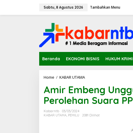
L
Tambahkan Menu
e
Sabtu, 8 Agustus 2026
w
a
t
i
k
e
k
o
n
Beranda
EKONOMI BISNIS
HUKUM KRIM
t
e
n
Home
/
KABAR UTAMA
A
m
Amir Embeng Unggu
i
r
Perolehan Suara PP
E
m
b
Kabarntb
03/03/2024
e
KABAR UTAMA
,
PEMILU
2081 Dilihat
n
g
A
U