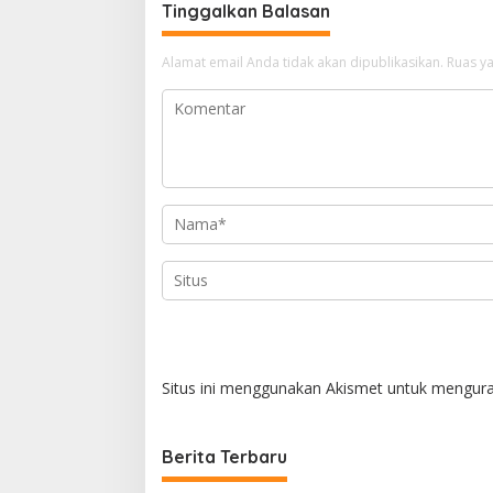
g
Tinggalkan Balasan
a
Alamat email Anda tidak akan dipublikasikan.
Ruas ya
s
i
p
o
s
Situs ini menggunakan Akismet untuk mengur
Berita Terbaru