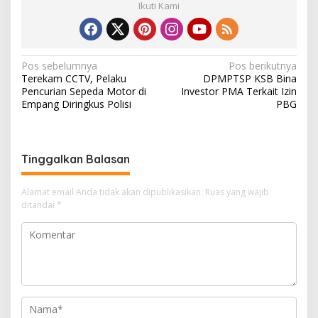
Ikuti Kami
N
Pos sebelumnya
Pos berikutnya
Terekam CCTV, Pelaku
DPMPTSP KSB Bina
a
Pencurian Sepeda Motor di
Investor PMA Terkait Izin
v
Empang Diringkus Polisi
PBG
i
g
Tinggalkan Balasan
a
s
Alamat email Anda tidak akan dipublikasikan.
Ruas yang wajib
i
ditandai
*
p
o
s