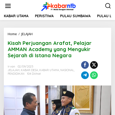
L
e
w
a
KABAR UTAMA
PERISTIWA
PULAU SUMBAWA
PULAU L
t
i
k
Home
/
JELAJAH
K
e
i
k
Kisah Perjuangan Arafat, Pelajar
s
o
a
n
AMMAN Academy yang Mengukir
h
t
Sejarah di Istana Negara
P
e
e
n
r
Irvan
02/09/2025
JELAJAH
,
KABAR DESA
,
KABAR UTAMA
,
NASIONAL
,
j
PENDIDIKAN
104 Dilihat
u
a
n
g
a
n
A
r
a