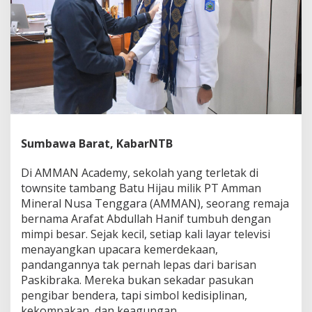
f
a
t
,
P
e
l
a
j
a
r
Sumbawa Barat, KabarNTB
A
M
M
Di AMMAN Academy, sekolah yang terletak di
A
townsite tambang Batu Hijau milik PT Amman
N
Mineral Nusa Tenggara (AMMAN), seorang remaja
A
bernama Arafat Abdullah Hanif tumbuh dengan
c
a
mimpi besar. Sejak kecil, setiap kali layar televisi
d
menayangkan upacara kemerdekaan,
e
pandangannya tak pernah lepas dari barisan
m
Paskibraka. Mereka bukan sekadar pasukan
y
pengibar bendera, tapi simbol kedisiplinan,
y
a
kekompakan, dan keagungan.