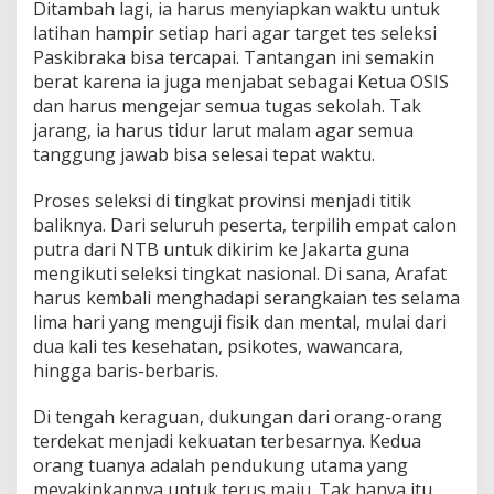
Ditambah lagi, ia harus menyiapkan waktu untuk
N
latihan hampir setiap hari agar target tes seleksi
e
g
Paskibraka bisa tercapai. Tantangan ini semakin
a
berat karena ia juga menjabat sebagai Ketua OSIS
r
dan harus mengejar semua tugas sekolah. Tak
a
jarang, ia harus tidur larut malam agar semua
tanggung jawab bisa selesai tepat waktu.
Proses seleksi di tingkat provinsi menjadi titik
baliknya. Dari seluruh peserta, terpilih empat calon
putra dari NTB untuk dikirim ke Jakarta guna
mengikuti seleksi tingkat nasional. Di sana, Arafat
harus kembali menghadapi serangkaian tes selama
lima hari yang menguji fisik dan mental, mulai dari
dua kali tes kesehatan, psikotes, wawancara,
hingga baris-berbaris.
Di tengah keraguan, dukungan dari orang-orang
terdekat menjadi kekuatan terbesarnya. Kedua
orang tuanya adalah pendukung utama yang
meyakinkannya untuk terus maju. Tak hanya itu,