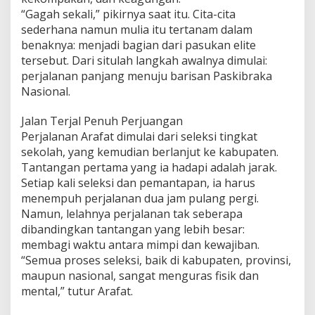
n
“Gagah sekali,” pikirnya saat itu. Cita-cita
g
sederhana namun mulia itu tertanam dalam
M
benaknya: menjadi bagian dari pasukan elite
e
n
tersebut. Dari situlah langkah awalnya dimulai:
g
perjalanan panjang menuju barisan Paskibraka
u
Nasional.
k
i
Jalan Terjal Penuh Perjuangan
r
S
Perjalanan Arafat dimulai dari seleksi tingkat
e
sekolah, yang kemudian berlanjut ke kabupaten.
j
Tantangan pertama yang ia hadapi adalah jarak.
a
Setiap kali seleksi dan pemantapan, ia harus
r
menempuh perjalanan dua jam pulang pergi.
a
h
Namun, lelahnya perjalanan tak seberapa
d
dibandingkan tantangan yang lebih besar:
i
membagi waktu antara mimpi dan kewajiban.
I
“Semua proses seleksi, baik di kabupaten, provinsi,
s
t
maupun nasional, sangat menguras fisik dan
a
mental,” tutur Arafat.
n
a