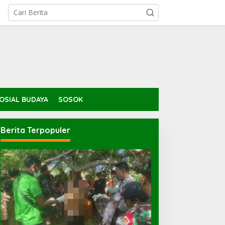
OSIAL BUDAYA
SOSOK
Berita Terpopuler
olisi Amankan Terduga
Media Gathering, PWI –
elaku Percobaan
Bea Cukai Jalin Mitra
emerkosaan yang Ancam
Strategis
orban dengan Parang