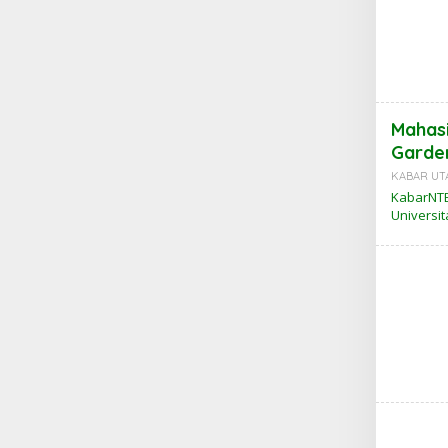
Mahas
Garden
KABAR UT
KabarNTB
Universi