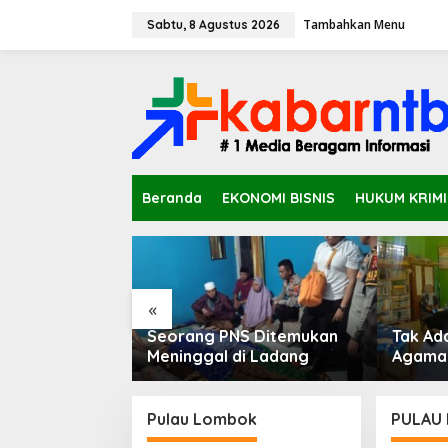
L
Tambahkan Menu
e
Sabtu, 8 Agustus 2026
w
a
t
i
k
e
k
o
n
Beranda
EKONOMI BISNIS
HUKUM KRIM
t
e
n
«
ring, PWI –
Seorang PNS Ditemukan
Tak Ad
lin Mitra
Meninggal di Ladang
Agama 
Sampar Mara
katung 
Pulau Lombok
PULAU