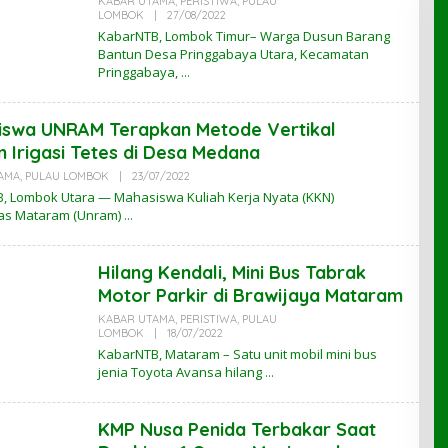
KABAR UTAMA
,
PERISTIWA
,
PULAU
B
LOMBOK
|
27/08/2022
O
L
KabarNTB, Lombok Timur– Warga Dusun Barang
E
Bantun Desa Pringgabaya Utara, Kecamatan
H
Pringgabaya,
K
A
B
A
iswa UNRAM Terapkan Metode Vertikal
R
N
 Irigasi Tetes di Desa Medana
T
B
AMA
,
PULAU LOMBOK
|
23/07/2022
O
L
, Lombok Utara — Mahasiswa Kuliah Kerja Nyata (KKN)
E
tas Mataram (Unram)
H
K
A
B
Hilang Kendali, Mini Bus Tabrak
A
R
Motor Parkir di Brawijaya Mataram
N
T
KABAR UTAMA
,
PERISTIWA
,
PULAU
B
LOMBOK
|
18/07/2022
O
L
KabarNTB, Mataram – Satu unit mobil mini bus
E
jenia Toyota Avansa hilang
H
K
A
B
KMP Nusa Penida Terbakar Saat
A
R