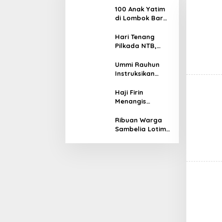
100 Anak Yatim
di Lombok Barat
Terima Bantuan
Kebutuhan
Hari Tenang
Dasar dari MAA
Pilkada NTB,
International
Haji Firin
dan IBM
Bertemu Ummi
Ummi Rauhun
Rauhun
Instruksikan
Abituren dan
Jamaah NWDI
Haji Firin
Kompak Dukung
Menangis
Rohmi – Firin
Dengar Curhat
Warga Soal
Ribuan Warga
Bank Rontok
Sambelia Lotim
yang
Turun ke Jalan
Meresahkan
Sambut
Cawagub NTB
Nomor 1 Haji
FIrin