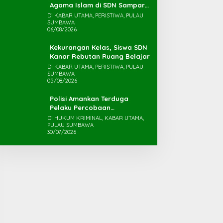
Agama Islam di SDN Sampar
Maras Terkatung-katung ‎
Di KABAR UTAMA, PERISTIWA, PULAU
SUMBAWA
06/08/2026
Kekurangan Kelas, Siswa SDN
Kanar Rebutan Ruang Belajar
Di KABAR UTAMA, PERISTIWA, PULAU
SUMBAWA
05/08/2026
Polisi Amankan Terduga
Pelaku Percobaan
Pemerkosaan yang Ancam
Di HUKUM KRIMINAL, KABAR UTAMA,
PULAU SUMBAWA
Korban dengan Parang
30/07/2026