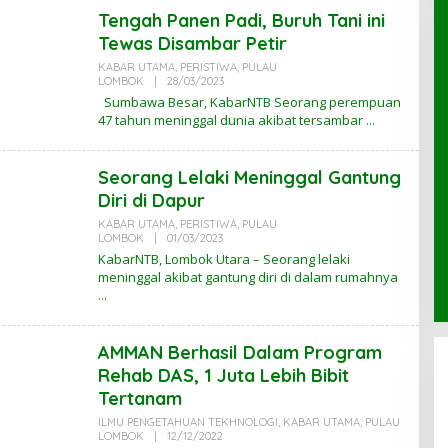
Tengah Panen Padi, Buruh Tani ini
Tewas Disambar Petir
KABAR UTAMA
,
PERISTIWA
,
PULAU
LOMBOK
|
28/03/2023
O
L
Sumbawa Besar, KabarNTB Seorang perempuan
E
47 tahun meninggal dunia akibat tersambar
H
I
R
V
Seorang Lelaki Meninggal Gantung
A
N
Diri di Dapur
KABAR UTAMA
,
PERISTIWA
,
PULAU
LOMBOK
|
01/03/2023
O
L
KabarNTB, Lombok Utara – Seorang lelaki
E
meninggal akibat gantung diri di dalam rumahnya
H
K
A
B
A
AMMAN Berhasil Dalam Program
R
N
Rehab DAS, 1 Juta Lebih Bibit
T
B
Tertanam
ILMU PENGETAHUAN TEKHNOLOGI
,
KABAR UTAMA
,
PULAU
LOMBOK
|
12/12/2022
O