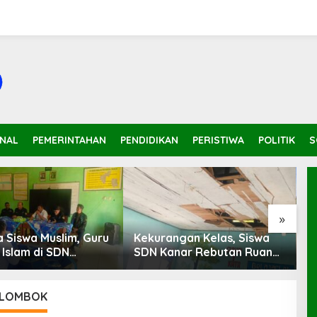
INAL
PEMERINTAHAN
PENDIDIKAN
PERISTIWA
POLITIK
S
»
a Siswa Muslim, Guru
Kekurangan Kelas, Siswa
P
Islam di SDN
SDN Kanar Rebutan Ruang
P
s Terkatung-
Belajar
P
‎
K
 LOMBOK