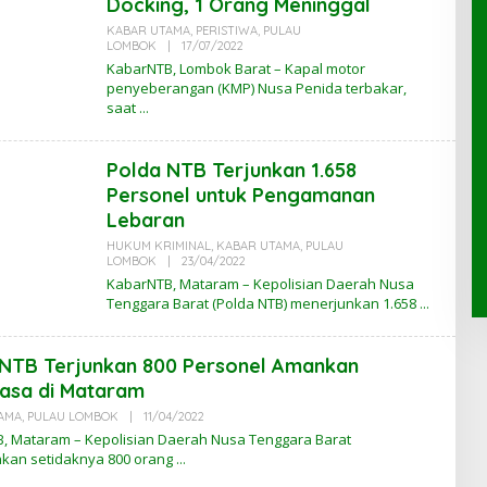
Docking, 1 Orang Meninggal
N
T
KABAR UTAMA
,
PERISTIWA
,
PULAU
B
LOMBOK
|
17/07/2022
O
L
KabarNTB, Lombok Barat – Kapal motor
E
penyeberangan (KMP) Nusa Penida terbakar,
H
saat
K
A
B
A
Polda NTB Terjunkan 1.658
R
N
Personel untuk Pengamanan
T
B
Lebaran
HUKUM KRIMINAL
,
KABAR UTAMA
,
PULAU
LOMBOK
|
23/04/2022
O
L
KabarNTB, Mataram – Kepolisian Daerah Nusa
E
Tenggara Barat (Polda NTB) menerjunkan 1.658
H
K
A
B
 NTB Terjunkan 800 Personel Amankan
A
R
asa di Mataram
N
T
AMA
,
PULAU LOMBOK
|
11/04/2022
O
B
L
, Mataram – Kepolisian Daerah Nusa Tenggara Barat
E
kan setidaknya 800 orang
H
K