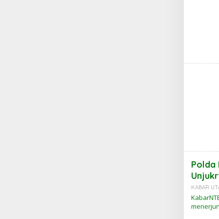
Polda
Unjukr
KABAR UT
KabarNTB
menerjun