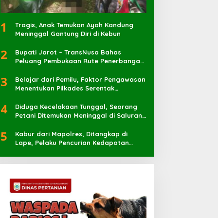
1
Tragis, Anak Temukan Ayah Kandung
Meninggal Gantung Diri di Kebun
2
Bupati Jarot – TransNusa Bahas
Peluang Pembukaan Rute Penerbangan
Baru di Bandara Sultan Muhammad
3
Kaharuddin
Belajar dari Pemilu, Faktor Pengawasan
Menentukan Pilkades Serentak
Berlangsung Sukses
4
Diduga Kecelakaan Tunggal, Seorang
Petani Ditemukan Meninggal di Saluran
Irigasi
5
Kabur dari Mapolres, Ditangkap di
Lape, Pelaku Pencurian Kedapatan
Bawa Sabu 7 Pocket