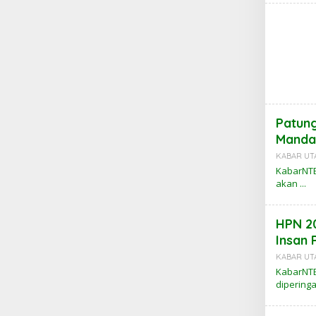
Patung
Mandal
KABAR UT
KabarNTB,
akan
HPN 20
Insan 
KABAR UT
KabarNTB
diperinga