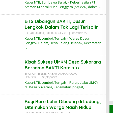
L
KabarNTB, Sumbawa Barat, – Keberhasilan PT
E
Amman Mineral Nusa Tenggara (AMMAN) dalam
H
K
A
B
BTS Dibangun BAKTI, Dusun
A
R
Lengkok Dalam Tak Lagi Terisolir
N
T
KABAR UTAMA
,
PULAU LOMBOK
|
05/10/2022
O
B
L
KabarNTB, Lombok Tengah – Warga Dusun
E
Lengkok Dalam, Desa Selong Belanak, Kecamatan
H
K
A
B
A
Kisah Sukses UMKM Desa Sukarara
R
N
Bersama BAKTI Kominfo
T
B
EKONOMI BISNIS
,
KABAR UTAMA
,
PULAU
LOMBOK
|
05/10/2022
O
L
KabarNTB, Lombok Tengah – Para pelaku UMKM
E
di Desa Sukarara, Kecamatan Jonggat,
H
K
A
B
Bayi Baru Lahir Dibuang di Ladang,
A
R
Ditemukan Warga Masih Hidup
N
T