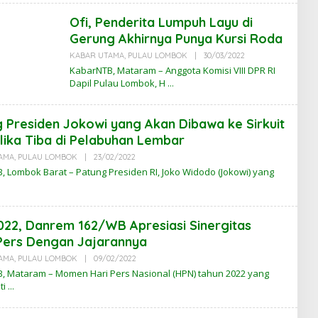
A
B
Ofi, Penderita Lumpuh Layu di
A
R
Gerung Akhirnya Punya Kursi Roda
N
T
KABAR UTAMA
,
PULAU LOMBOK
|
30/03/2022
O
B
L
KabarNTB, Mataram – Anggota Komisi VIII DPR RI
E
Dapil Pulau Lombok, H
H
K
A
B
 Presiden Jokowi yang Akan Dibawa ke Sirkuit
A
R
ika Tiba di Pelabuhan Lembar
N
T
AMA
,
PULAU LOMBOK
|
23/02/2022
O
B
L
 Lombok Barat – Patung Presiden RI, Joko Widodo (Jokowi) yang
E
H
K
A
B
22, Danrem 162/WB Apresiasi Sinergitas
A
R
Pers Dengan Jajarannya
N
T
AMA
,
PULAU LOMBOK
|
09/02/2022
O
B
L
, Mataram – Momen Hari Pers Nasional (HPN) tahun 2022 yang
E
ti
H
K
A