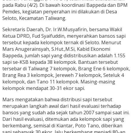
pada Rabu (4/2). Di bawah koordinasi Bappeda dan BPM
Pemdes, kegiatan penyerahan ini dilakukan di Desa
Seloto, Kecamatan Taliwang.
Sekretaris Daerah, Dr. Ir.W.Musyafirin, bersama Wakil
Ketua DPRD, Fud Syaifuddin, menyerahkan bansos sapi
tersebut kepada kelompok ternak di Seloto. Menurut
Mars Anugerainsyah, S.Hut.,M.Si, Kabid Ekonomi
Bappeda, jumlah sapi yang didistribusikan adalah 1.155
sapi se-KSB kepada 38 kelompok. Bantuan tersebut
tersebar di Taliwang 7 kelompok, Brang Ene 6 kelompok,
Brang Rea 3 kelompok, Jereweh 7 kelompok, Seteluk 4
kelompok, dan Tano 11 kelompok. Masing-masing
kelompok mendapat 30-31 ekor sapi.
Mars mengatakan bahwa distribusi sapi tersebut
merupakan langkah awal dari hasil evaluasi terhadap
bansos yang sudah ada sejak tahun 2007 sampai saat ini.
Dari hasil evaluasi, ditemukan ada kelompok sapi yang
berkembang, semisal di Kiantar, Poto Tano, diberikan
sapi sebanyak 30 ekor, lalu berkembang menjadi 80-an