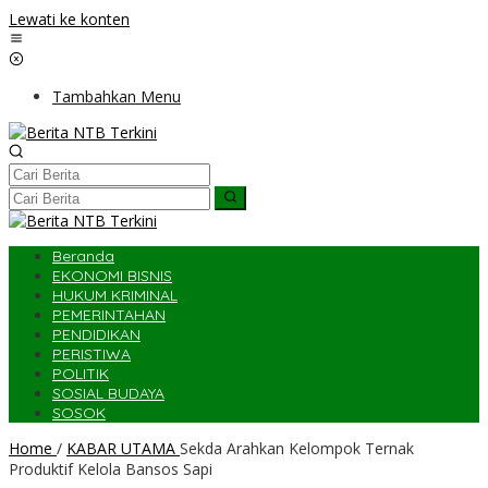
Lewati ke konten
Tambahkan Menu
Beranda
EKONOMI BISNIS
HUKUM KRIMINAL
PEMERINTAHAN
PENDIDIKAN
PERISTIWA
POLITIK
SOSIAL BUDAYA
SOSOK
Home
/
KABAR UTAMA
Sekda Arahkan Kelompok Ternak
Produktif Kelola Bansos Sapi