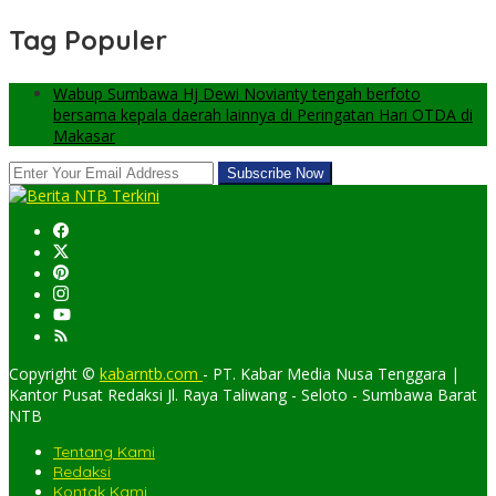
Tag Populer
Wabup Sumbawa Hj Dewi Novianty tengah berfoto
bersama kepala daerah lainnya di Peringatan Hari OTDA di
Makasar
Copyright ©
kabarntb.com
- PT. Kabar Media Nusa Tenggara |
Kantor Pusat Redaksi Jl. Raya Taliwang - Seloto - Sumbawa Barat
NTB
Tentang Kami
Redaksi
Kontak Kami