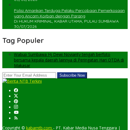
Polisi Amankan Terduga Pelaku Percobaan Pemerkosaan
yang Ancam Korban dengan Parang
Di HUKUM KRIMINAL, KABAR UTAMA, PULAU SUMBAWA
30/07/2026
Tag Populer
Wabup Sumbawa Hj Dewi Novianty tengah berfoto
bersama kepala daerah lainnya di Peringatan Hari OTDA di
Makasar
Copyright ©
kabarntb.com
- PT. Kabar Media Nusa Tenggara |