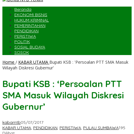
Beranda
EKONOMI BISNIS
HUKUM KRIMINAL
PEMERINTAHAN
PENDIDIKAN
PERISTIWA
POLITIK
SOSIAL BUDAYA
SOSOK
Home
/
KABAR UTAMA
Bupati KSB : 'Persoalan PTT SMA Masuk
Wilayah Diskresi Gubernur'
Bupati KSB : ‘Persoalan PTT
SMA Masuk Wilayah Diskresi
Gubernur’
kabarntb
05/07/2017
KABAR UTAMA
,
PENDIDIKAN
,
PERISTIWA
,
PULAU SUMBAWA
195
Dilihat