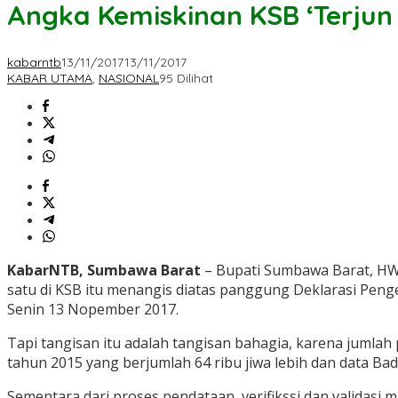
Angka Kemiskinan KSB ‘Terjun
kabarntb
13/11/2017
13/11/2017
KABAR UTAMA
,
NASIONAL
95 Dilihat
KabarNTB, Sumbawa Barat
– Bupati Sumbawa Barat, HW
satu di KSB itu menangis diatas panggung Deklarasi Peng
Senin 13 Nopember 2017.
Tapi tangisan itu adalah tangisan bahagia, karena jumlah
tahun 2015 yang berjumlah 64 ribu jiwa lebih dan data Bada
Sementara dari proses pendataan, verifikssi dan validas