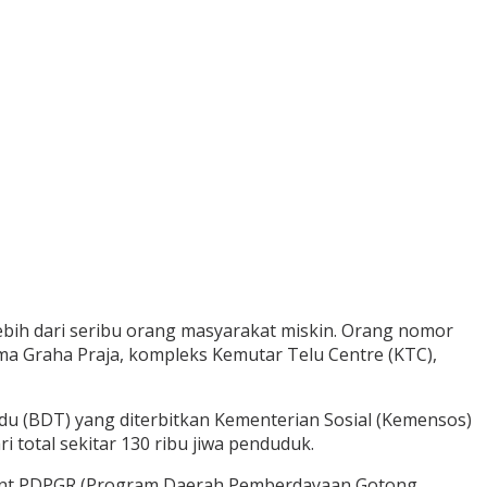
ih dari seribu orang masyarakat miskin. Orang nomor
ma Graha Praja, kompleks Kemutar Telu Centre (KTC),
adu (BDT) yang diterbitkan Kementerian Sosial (Kemensos)
i total sekitar 130 ribu jiwa penduduk.
 agent PDPGR (Program Daerah Pemberdayaan Gotong