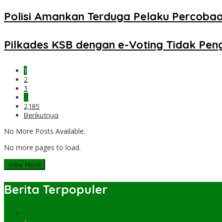
Polisi Amankan Terduga Pelaku Percob
Pilkades KSB dengan e-Voting Tidak Pe
1
2
3
…
2,185
Berikutnya
No More Posts Available.
No more pages to load.
View More
Berita Terpopuler