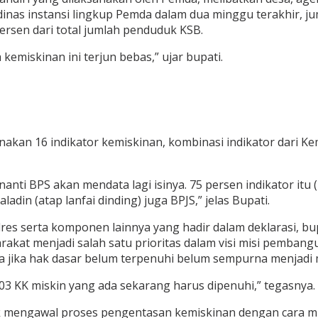
nas instansi lingkup Pemda dalam dua minggu terakhir, ju
persen dari total jumlah penduduk KSB.
kemiskinan ini terjun bebas,” ujar bupati.
gunakan 16 indikator kemiskinan, kombinasi indikator dari
, nanti BPS akan mendata lagi isinya. 75 persen indikator itu
din (atap lanfai dinding) juga BPJS,” jelas Bupati.
res serta komponen lainnya yang hadir dalam deklarasi, 
arakat menjadi salah satu prioritas dalam visi misi pemb
na jika hak dasar belum terpenuhi belum sempurna menjadi 
03 KK miskin yang ada sekarang harus dipenuhi,” tegasnya.
uk mengawal proses pengentasan kemiskinan dengan cara m