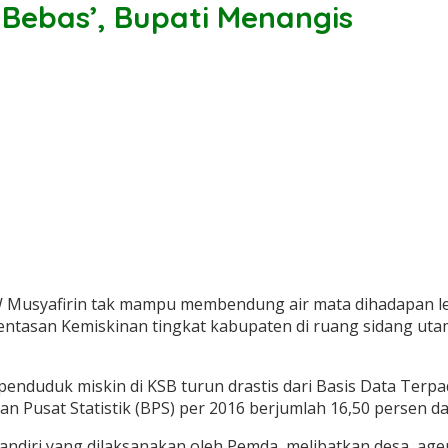
 Bebas’, Bupati Menangis
 Musyafirin tak mampu membendung air mata dihadapan leb
entasan Kemiskinan tingkat kabupaten di ruang sidang uta
 penduduk miskin di KSB turun drastis dari Basis Data Terp
n Pusat Statistik (BPS) per 2016 berjumlah 16,50 persen dar
i mandiri yang dilaksanakan oleh Pemda, melibatkan desa,