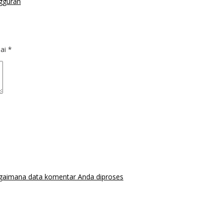
gguran
dai
*
agaimana data komentar Anda diproses