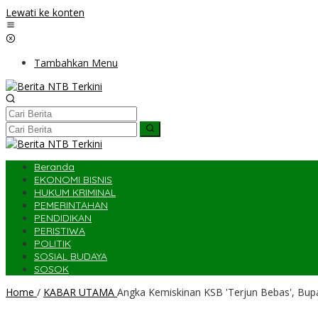
Lewati ke konten
Tambahkan Menu
Beranda
EKONOMI BISNIS
HUKUM KRIMINAL
PEMERINTAHAN
PENDIDIKAN
PERISTIWA
POLITIK
SOSIAL BUDAYA
SOSOK
Home
/
KABAR UTAMA
Angka Kemiskinan KSB 'Terjun Bebas', Bup