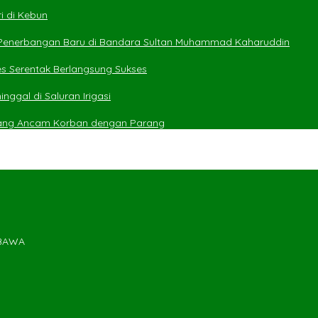
i di Kebun
 Penerbangan Baru di Bandara Sultan Muhammad Kaharuddin
es Serentak Berlangsung Sukses
ggal di Saluran Irigasi
yang Ancam Korban dengan Parang
MBAWA