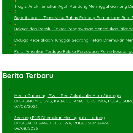
1
Tragis, Anak Temukan Ayah Kandung Meninggal Gantung Dir
2
Bupati Jarot – TransNusa Bahas Peluang Pembukaan Rute
3
Belajar dari Pemilu, Faktor Pengawasan Menentukan Pilkad
4
Diduga Kecelakaan Tunggal, Seorang Petani Ditemukan Menin
5
Polisi Amankan Terduga Pelaku Percobaan Pemerkosaan 
Berita Terbaru
Media Gathering, PWI – Bea Cukai Jalin Mitra Strategis
Di EKONOMI BISNIS, KABAR UTAMA, PERISTIWA, PULAU SU
07/08/2026
Seorang PNS Ditemukan Meninggal di Ladang
Di KABAR UTAMA, PERISTIWA, PULAU SUMBAWA
06/08/2026