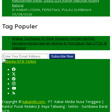
Kekurangan Kelas, Siswa SDN Kanar Rebutan Ruang
Belajar
Di KABAR UTAMA, PERISTIWA, PULAU SUMBAWA
05/08/2026
Tag Populer
Wabup Sumbawa Hj Dewi Novianty tengah berfoto
bersama kepala daerah lainnya di Peringatan Hari OTDA di
Makasar
Copyright ©
kabarntb.com
- PT. Kabar Media Nusa Tenggara |
Kantor Pusat Redaksi Jl. Raya Taliwang - Seloto - Sumbawa Barat
NTB