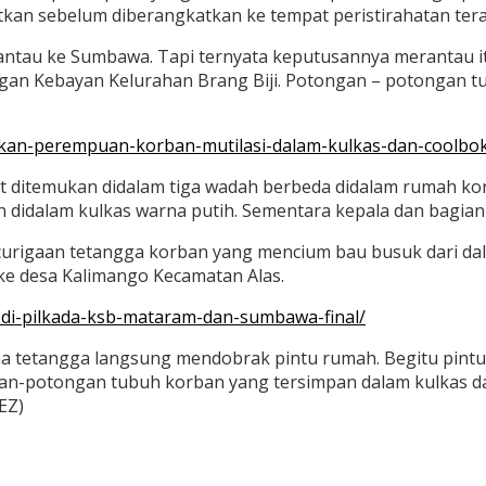
atkan sebelum diberangkatkan ke tempat peristirahatan ter
antau ke Sumbawa. Tapi ternyata keputusannya merantau itu
ngan Kebayan Kelurahan Brang Biji. Potongan – potongan t
kan-perempuan-korban-mutilasi-dalam-kulkas-dan-coolbok
ditemukan didalam tiga wadah berbeda didalam rumah kon
 didalam kulkas warna putih. Sementara kepala dan bagian
curigaan tetangga korban yang mencium bau busuk dari d
ke desa Kalimango Kecamatan Alas.
s-di-pilkada-ksb-mataram-dan-sumbawa-final/
sama tetangga langsung mendobrak pintu rumah. Begitu pint
n-potongan tubuh korban yang tersimpan dalam kulkas da
EZ)