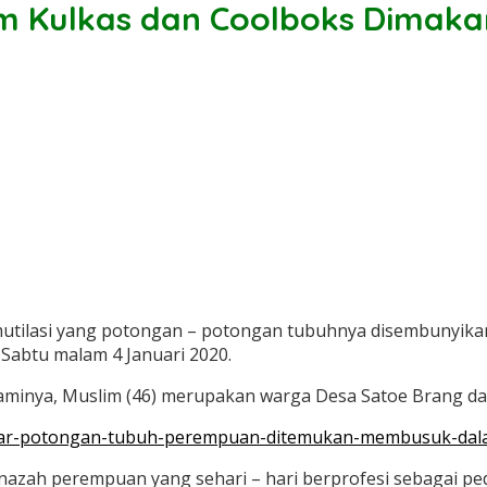
am Kulkas dan Coolboks Dimaka
 mutilasi yang potongan – potongan tubuhnya disembunyika
Sabtu malam 4 Januari 2020.
nya, Muslim (46) merupakan warga Desa Satoe Brang dan b
par-potongan-tubuh-perempuan-ditemukan-membusuk-dala
zah perempuan yang sehari – hari berprofesi sebagai peda