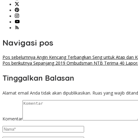
Navigasi pos
Pos sebelumnya
Angin Kencang Terbangkan Seng untuk Atap dan K
Pos berikutnya
Sepanjang 2019 Ombudsman NTB Terima 40 Laporan
Tinggalkan Balasan
Alamat email Anda tidak akan dipublikasikan.
Ruas yang wajib ditan
Komentar