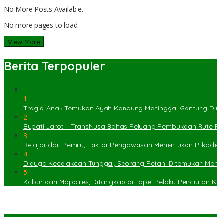
No More Posts Available.
No more pages to load.
View More
Berita Terpopuler
1
Tragis, Anak Temukan Ayah Kandung Meninggal Gantung Dir
2
Bupati Jarot – TransNusa Bahas Peluang Pembukaan Rute
3
Belajar dari Pemilu, Faktor Pengawasan Menentukan Pilkad
4
Diduga Kecelakaan Tunggal, Seorang Petani Ditemukan Menin
5
Kabur dari Mapolres, Ditangkap di Lape, Pelaku Pencurian