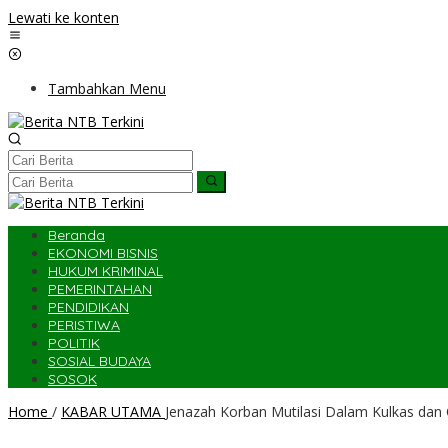
Lewati ke konten
Tambahkan Menu
Beranda
EKONOMI BISNIS
HUKUM KRIMINAL
PEMERINTAHAN
PENDIDIKAN
PERISTIWA
POLITIK
SOSIAL BUDAYA
SOSOK
Home
/
KABAR UTAMA
Jenazah Korban Mutilasi Dalam Kulkas dan