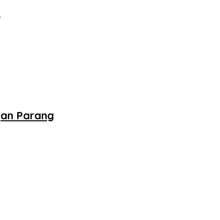
‎
gan Parang