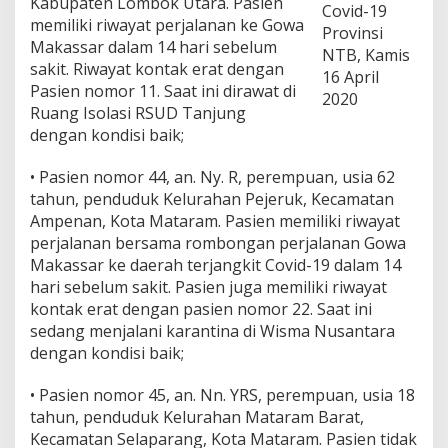
Kabupaten Lombok Utara. Pasien
Covid-19
7
memiliki riwayat perjalanan ke Gowa
O
Provinsi
Makassar dalam 14 hari sebelum
r
NTB, Kamis
a
sakit. Riwayat kontak erat dengan
16 April
n
Pasien nomor 11. Saat ini dirawat di
2020
g
Ruang Isolasi RSUD Tanjung
,
dengan kondisi baik;
S
e
m
• Pasien nomor 44, an. Ny. R, perempuan, usia 62
b
tahun, penduduk Kelurahan Pejeruk, Kecamatan
u
Ampenan, Kota Mataram. Pasien memiliki riwayat
h
perjalanan bersama rombongan perjalanan Gowa
B
e
Makassar ke daerah terjangkit Covid-19 dalam 14
r
hari sebelum sakit. Pasien juga memiliki riwayat
t
kontak erat dengan pasien nomor 22. Saat ini
a
sedang menjalani karantina di Wisma Nusantara
m
dengan kondisi baik;
b
a
h
• Pasien nomor 45, an. Nn. YRS, perempuan, usia 18
4
tahun, penduduk Kelurahan Mataram Barat,
O
Kecamatan Selaparang, Kota Mataram. Pasien tidak
r