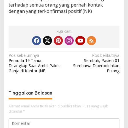
terhadap semua orang yang pernah kontak
dengan yang terkonfirmasi positif.(NK)
Ikuti Kami
N
Pos sebelumnya
Pos berikutnya
Pemuda 19 Tahun
Sembuh, Pasien 01
a
Ditangkap Saat Ambil Paket
Sumbawa Diperbolehkan
v
Ganja di Kantor JNE
Pulang
i
g
Tinggalkan Balasan
a
s
Alamat email Anda tidak akan dipublikasikan.
Ruas yang wajib
i
ditandai
*
p