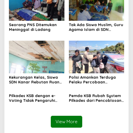
Seorang PNS Ditemukan
Tak Ada Siswa Muslim, Guru
Meninggal di Ladang
Agama Islam di SDN
Sampar Maras Terkatung-
katung ‎
Kekurangan Kelas, Siswa
Polisi Amankan Terduga
SDN Kanar Rebutan Ruang
Pelaku Percobaan
Belajar
Pemerkosaan yang Ancam
Korban dengan Parang
Pilkades KSB dengan e-
Pemda KSB Rubah System
Voting Tidak Pengaruhi
Pilkades dari Pencoblosan
Keberadaan PPKD
ke e-Voting
View More