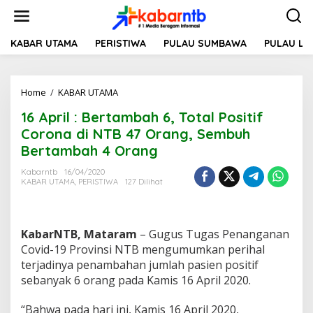
L
e
w
a
KABAR UTAMA
PERISTIWA
PULAU SUMBAWA
PULAU L
t
i
k
Home
/
KABAR UTAMA
1
e
6
k
16 April : Bertambah 6, Total Positif
A
o
p
n
Corona di NTB 47 Orang, Sembuh
r
t
Bertambah 4 Orang
i
e
l
n
Kabarntb
16/04/2020
:
KABAR UTAMA
,
PERISTIWA
127 Dilihat
B
e
r
t
KabarNTB, Mataram
– Gugus Tugas Penanganan
a
Covid-19 Provinsi NTB mengumumkan perihal
m
terjadinya penambahan jumlah pasien positif
b
sebanyak 6 orang pada Kamis 16 April 2020.
a
h
6
“Bahwa pada hari ini, Kamis 16 April 2020,