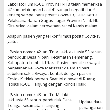
,
Laboratorium RSUD Provinsi NTB telah memeriksa
T
47 sampel dengan hasil 41 sampel negatif dan 6
o
(enam) sampel baru positif Covid-19,” jelas Ketua
t
a
Pelaksana Harian Gugus Tugas Provinsi NTB, HL
l
Gita Ariadi dalam pernyataan resmi Kamis malam.
P
o
Adapun pasien yang terkonfirmasi positif Covid-19,
s
yaitu :
i
t
i
• Pasien nomor 42, an. Tn. A, laki-laki, usia 55 tahun,
f
penduduk Desa Nipah, Kecamatan Pemenang,
C
Kabupaten Lombok Utara. Pasien memiliki riwayat
o
perjalanan ke Gowa Makassar dalam 14 hari
r
o
sebelum sakit. Riwayat kontak dengan pasien
n
Covid-19 tidak pernah. Saat ini dirawat di Ruang
a
Isolasi RSUD Tanjung dengan kondisi baik;
d
i
• Pasien nomor 43, an. Tn. M, laki-
N
T
laki, usia 68 tahun, penduduk Desa
Update data
B
Teniga, Kecamatan Tanjung,
penanganan
4