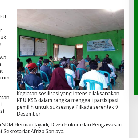
KPU
n
luk
a
awa
a
at
ukum
Kegiatan sosilisasi yang intens dilaksanakan
atan
KPU KSB dalam rangka menggali partisipasi
i
pemilih untuk suksesnya Pilkada serentak 9
si
Desember
an SDM Herman Jayadi, Divisi Hukum dan Pengawasan
 Sekretariat Afriza Sanjaya.