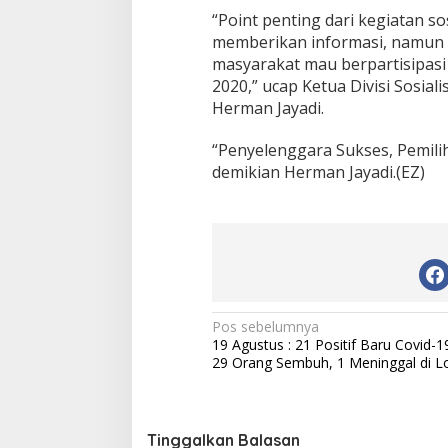
“Point penting dari kegiatan so
memberikan informasi, namun 
masyarakat mau berpartisipas
2020,” ucap Ketua Divisi Sosia
Herman Jayadi.
“Penyelenggara Sukses, Pemili
demikian Herman Jayadi.(EZ)
N
Pos sebelumnya
19 Agustus : 21 Positif Baru Covid-1
a
29 Orang Sembuh, 1 Meninggal di L
v
i
g
Tinggalkan Balasan