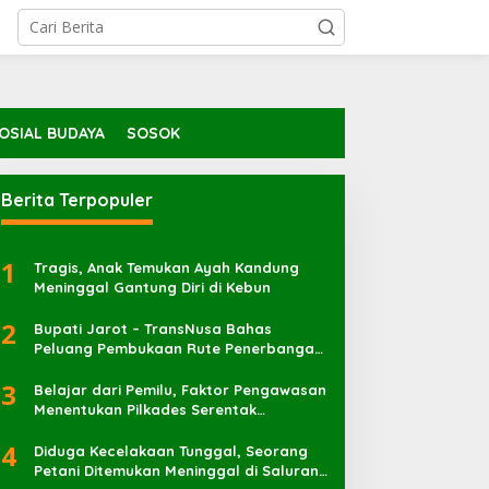
OSIAL BUDAYA
SOSOK
Berita Terpopuler
1
Tragis, Anak Temukan Ayah Kandung
Meninggal Gantung Diri di Kebun
2
Bupati Jarot – TransNusa Bahas
Peluang Pembukaan Rute Penerbangan
Baru di Bandara Sultan Muhammad
3
Kaharuddin
Belajar dari Pemilu, Faktor Pengawasan
Menentukan Pilkades Serentak
Berlangsung Sukses
4
Diduga Kecelakaan Tunggal, Seorang
Petani Ditemukan Meninggal di Saluran