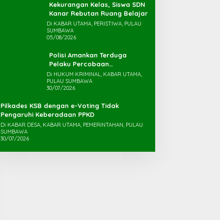
Kekurangan Kelas, Siswa SDN
Kanar Rebutan Ruang Belajar
Di KABAR UTAMA, PERISTIWA, PULAU
SUMBAWA
05/08/2026
Polisi Amankan Terduga
Pelaku Percobaan
Pemerkosaan yang Ancam
Di HUKUM KRIMINAL, KABAR UTAMA,
PULAU SUMBAWA
Korban dengan Parang
30/07/2026
Pilkades KSB dengan e-Voting Tidak
Pengaruhi Keberadaan PPKD
Di KABAR DESA, KABAR UTAMA, PEMERINTAHAN, PULAU
SUMBAWA
30/07/2026