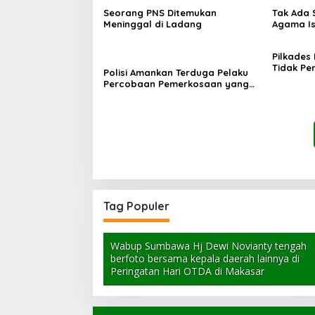
Seorang PNS Ditemukan
Tak Ada 
Meninggal di Ladang
Agama Is
Ma
Pilkades
Tidak Pe
Polisi Amankan Terduga Pelaku
PPKD
Percobaan Pemerkosaan yang
Ancam Korban dengan Parang
Tag Populer
Wabup Sumbawa Hj Dewi Novianty tengah
berfoto bersama kepala daerah lainnya di
Peringatan Hari OTDA di Makasar