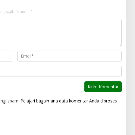
ng wajib ditandai
*
angi spam.
Pelajari bagaimana data komentar Anda diproses