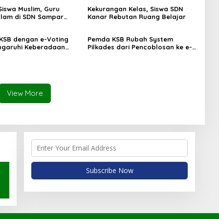
Siswa Muslim, Guru
Kekurangan Kelas, Siswa SDN
lam di SDN Sampar
Kanar Rebutan Ruang Belajar
ras Terkatung-katung ‎
 KSB dengan e-Voting
Pemda KSB Rubah System
ngaruhi Keberadaan
Pilkades dari Pencoblosan ke e-
Voting
View More