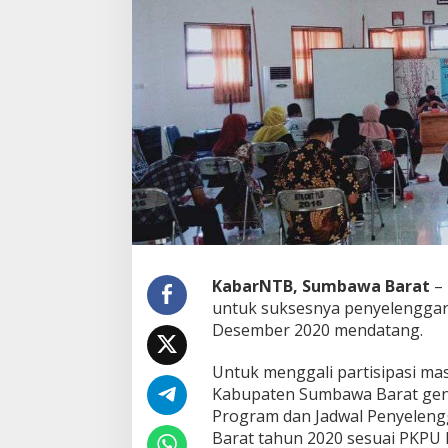
P
e
m
i
l
i
h
,
S
o
s
i
a
l
i
s
KabarNTB, Sumbawa Barat
– 
a
untuk suksesnya penyelenggara
s
Desember 2020 mendatang.
i
K
P
Untuk menggali partisipasi ma
U
Kabupaten Sumbawa Barat genc
K
Program dan Jadwal Penyeleng
S
Barat tahun 2020 sesuai PKPU
B