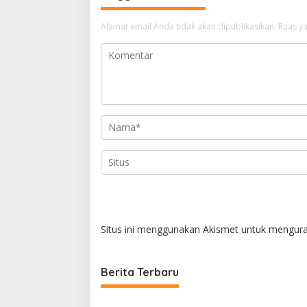
a
Alamat email Anda tidak akan dipublikasikan.
Ruas ya
s
i
p
o
s
Situs ini menggunakan Akismet untuk mengur
Berita Terbaru