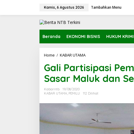
L
Tambahkan Menu
e
Kamis, 6 Agustus 2026
w
a
t
i
k
Beranda
EKONOMI BISNIS
HUKUM KRIM
e
k
o
Home
/
KABAR UTAMA
G
n
a
t
Gali Partisipasi Pem
l
e
i
n
Sasar Maluk dan S
P
a
r
Kabarntb
19/08/2020
t
KABAR UTAMA
,
PEMILU
112 Dilihat
i
s
i
p
a
s
i