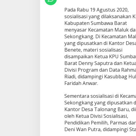
S
a
Pada Rabu 19 Agustus 2020,
s
sosialisasi yang dilaksanakan 
a
Kabupaten Sumbawa Barat
r
menyasar Kecamatan Maluk da
M
a
Sekongkang. Di Kecamatan Ma
l
yang dipusatkan di Kantor Des
u
Benete, materi sosialisasi
k
disampaikan Ketua KPU Sumb
d
Barat Denny Saputra dan Ketu
a
n
Divisi Program dan Data Rahm
S
Riadi, didampingi Kasubbag H
e
Faridah Anwar.
k
o
Sementara sosialisasi di Kecam
n
g
Sekongkang yang dipusatkan d
k
Kantor Desa Talonang Baru, dii
a
oleh Ketua Divisi Sosialisasi,
n
Pendidikan Pemilih, Parmas d
g
Deni Wan Putra, didampingi Staf