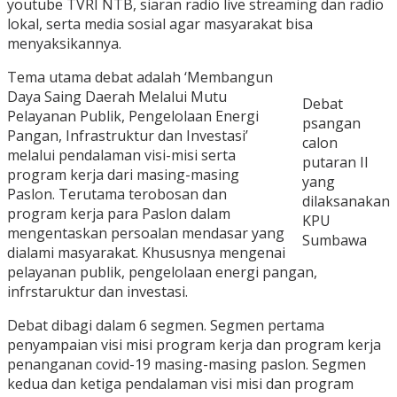
youtube TVRI NTB, siaran radio live streaming dan radio
lokal, serta media sosial agar masyarakat bisa
menyaksikannya.
Tema utama debat adalah ‘Membangun
Daya Saing Daerah Melalui Mutu
Debat
Pelayanan Publik, Pengelolaan Energi
psangan
Pangan, Infrastruktur dan Investasi’
calon
melalui pendalaman visi-misi serta
putaran II
program kerja dari masing-masing
yang
Paslon. Terutama terobosan dan
dilaksanakan
program kerja para Paslon dalam
KPU
mengentaskan persoalan mendasar yang
Sumbawa
dialami masyarakat. Khususnya mengenai
pelayanan publik, pengelolaan energi pangan,
infrstaruktur dan investasi.
Debat dibagi dalam 6 segmen. Segmen pertama
penyampaian visi misi program kerja dan program kerja
penanganan covid-19 masing-masing paslon. Segmen
kedua dan ketiga pendalaman visi misi dan program