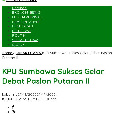
Beranda
EKONOMI BISNIS
HUKUM KRIMINAL
PEMERINTAHAN
PENDIDIKAN
PERISTIWA
POLITIK
SOSIAL BUDAYA
SOSOK
Home
/
KABAR UTAMA
KPU Sumbawa Sukses Gelar Debat Paslon
Putaran II
KPU Sumbawa Sukses Gelar
Debat Paslon Putaran II
kabarntb
27/11/2020
27/11/2020
KABAR UTAMA
,
PEMILU
59 Dilihat