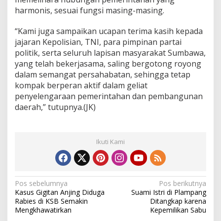
harmonis, sesuai fungsi masing-masing.
“Kami juga sampaikan ucapan terima kasih kepada
jajaran Kepolisian, TNI, para pimpinan partai
politik, serta seluruh lapisan masyarakat Sumbawa,
yang telah bekerjasama, saling bergotong royong
dalam semangat persahabatan, sehingga tetap
kompak berperan aktif dalam geliat
penyelengaraan pemerintahan dan pembangunan
daerah,” tutupnya.(JK)
Ikuti Kami
N
Pos sebelumnya
Pos berikutnya
Kasus Gigitan Anjing Diduga
Suami Istri di Plampang
a
Rabies di KSB Semakin
Ditangkap karena
v
Mengkhawatirkan
Kepemilikan Sabu