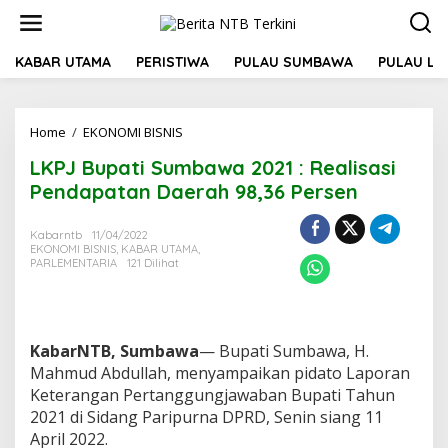
L
e
w
a
KABAR UTAMA
PERISTIWA
PULAU SUMBAWA
PULAU L
t
i
k
Home
/
EKONOMI BISNIS
L
e
K
k
LKPJ Bupati Sumbawa 2021 : Realisasi
P
o
J
n
Pendapatan Daerah 98,36 Persen
B
t
u
e
Kabarntb
11/04/2022
p
n
EKONOMI BISNIS
,
KABAR UTAMA
,
a
PARLEMENTARIA
121 Dilihat
t
i
S
u
m
KabarNTB, Sumbawa
— Bupati Sumbawa, H.
b
Mahmud Abdullah, menyampaikan pidato Laporan
a
Keterangan Pertanggungjawaban Bupati Tahun
w
2021 di Sidang Paripurna DPRD, Senin siang 11
a
April 2022.
2