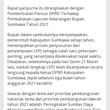
0
2
Rapat paripurna itu dirangkaikan dengan
1
Pembentukan Pansus DPRD Terhadap
:
Pembahasan Laporan Keterangan Bupati
R
Sumbawa Tahun 2021.
e
a
l
Bupati dalam sambutannya menyampaikan,
i
pemerintah Kabupaten Sumbawa setiap tahun,
s
menempatkan proses penyusunan dan
a
penyampaian LKPJ sebagai salah satu pekerjaan
s
i
penting, yang senantiasa diselesaikan tepat waktu.
P
Dikatakan, sebelumnya pada hari Senin 21 Maret
e
lalu, naskah lengkap LKPJ telah disampaikan secara
n
langsung kepada Ketua DPRD Kabupaten
d
a
Sumbawa, tepat sebelum tiga bulan tahun
p
anggaran 2021 berakhir.
a
t
Selaras dengan tema dan prioritas pembangunan
a
nasional, tema dan prioritas pembangunan daerah
n
D
tahun 2021 adalah, Peningkatan Sumber Daya
a
Manusia yang Berkualitas dan Berdaya Saing. Dari