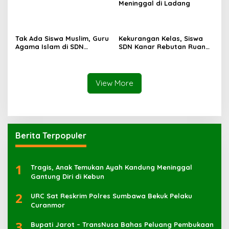
Meninggal di Ladang
Tak Ada Siswa Muslim, Guru
Kekurangan Kelas, Siswa
Agama Islam di SDN
SDN Kanar Rebutan Ruang
Sampar Maras Terkatung-
Belajar
katung ‎
View More
Berita Terpopuler
1
Tragis, Anak Temukan Ayah Kandung Meninggal
Gantung Diri di Kebun
2
URC Sat Reskrim Polres Sumbawa Bekuk Pelaku
3
Bupati Jarot – TransNusa Bahas Peluang Pembukaan