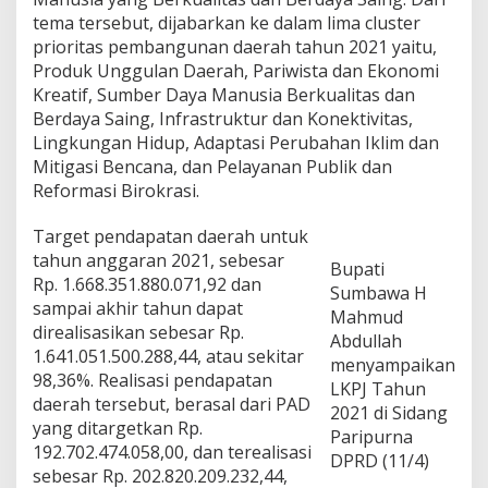
e
tema tersebut, dijabarkan ke dalam lima cluster
r
prioritas pembangunan daerah tahun 2021 yaitu,
a
Produk Unggulan Daerah, Pariwista dan Ekonomi
h
9
Kreatif, Sumber Daya Manusia Berkualitas dan
8
Berdaya Saing, Infrastruktur dan Konektivitas,
,
Lingkungan Hidup, Adaptasi Perubahan Iklim dan
3
Mitigasi Bencana, dan Pelayanan Publik dan
6
P
Reformasi Birokrasi.
e
r
Target pendapatan daerah untuk
s
tahun anggaran 2021, sebesar
e
Bupati
Rp. 1.668.351.880.071,92 dan
n
Sumbawa H
sampai akhir tahun dapat
Mahmud
direalisasikan sebesar Rp.
Abdullah
1.641.051.500.288,44, atau sekitar
menyampaikan
98,36%. Realisasi pendapatan
LKPJ Tahun
daerah tersebut, berasal dari PAD
2021 di Sidang
yang ditargetkan Rp.
Paripurna
192.702.474.058,00, dan terealisasi
DPRD (11/4)
sebesar Rp. 202.820.209.232,44,