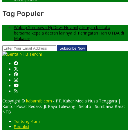
Tag Populer
Wabup Sumbawa Hj Dewi Novianty tengah berfoto
bersama kepala daerah lainnya di Peringatan Hari OTDA di
Makasar
Copyright ©
kabarntb.com
- PT. Kabar Media Nusa Tenggara |
Kantor Pusat Redaksi Jl. Raya Taliwang - Seloto - Sumbawa Barat
NTB
Tentang Kami
Redaksi