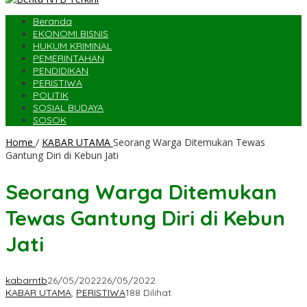
Beranda
EKONOMI BISNIS
HUKUM KRIMINAL
PEMERINTAHAN
PENDIDIKAN
PERISTIWA
POLITIK
SOSIAL BUDAYA
SOSOK
Home
/
KABAR UTAMA
Seorang Warga Ditemukan Tewas
Gantung Diri di Kebun Jati
Seorang Warga Ditemukan
Tewas Gantung Diri di Kebun
Jati
kabarntb
26/05/2022
26/05/2022
KABAR UTAMA
,
PERISTIWA
188 Dilihat