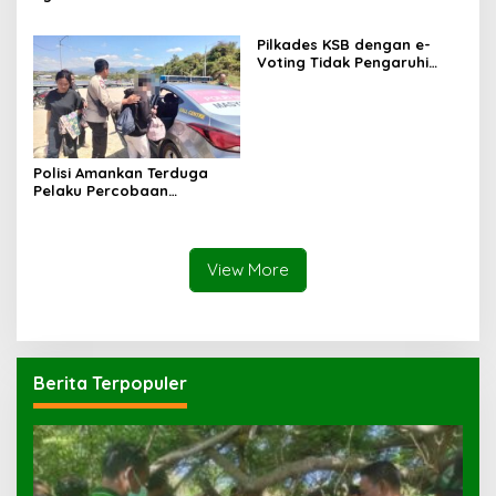
Sampar Maras Terkatung-
Belajar
katung ‎
Pilkades KSB dengan e-
Voting Tidak Pengaruhi
Keberadaan PPKD
Polisi Amankan Terduga
Pelaku Percobaan
Pemerkosaan yang Ancam
Korban dengan Parang
View More
Berita Terpopuler