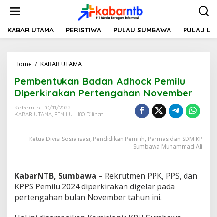
L
e
w
a
KABAR UTAMA
PERISTIWA
PULAU SUMBAWA
PULAU L
t
i
k
Home
/
KABAR UTAMA
P
e
e
k
Pembentukan Badan Adhock Pemilu
m
o
b
n
Diperkirakan Pertengahan November
e
t
n
e
Kabarntb
10/11/2022
KABAR UTAMA
,
PEMILU
180 Dilihat
t
n
u
k
Ketua Divisi Sosialisasi, Pendidikan Pemilih, Parmas dan SDM KP
a
Sumbawa Muhammad Ali
n
B
a
KabarNTB, Sumbawa
– Rekrutmen PPK, PPS, dan
d
KPPS Pemilu 2024 diperkirakan digelar pada
a
n
pertengahan bulan November tahun ini.
A
d