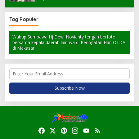
Tag Populer
Wabup Sumbawa Hj Dewi Novianty tengah berfoto
bersama kepala daerah lainnya di Peringatan Hari OTDA
di Makasar