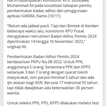
Hal ini disampaikan Komisionir KPU Sumbawa,
h
Muhammad Ali pada sosialisasi tahapan pemilu,
o
pembentukan badan adhoc dan penggunaan
c
k
aplikasi SIAKBA, Kamis (10/11).
P
e
“Belum ada jadwal pasti. Tapi dari Bimtek di Kendari
m
beberapa waktu lalu, komisionir KPU Pusat
i
mengatakan rekrutmen Badan Adhoc Pemilu 2024
l
u
diperkirakan 14 hingga 16 November 2022,”
D
ungkap Ali.
i
p
Pembentukan Badan Adhoc Pemilu 2024
e
berdasarkan PKPU No 08 2022. Untuk PPK,
r
k
anggotanya 5 orang. Sementara PPK dan KPPS
i
sebanyak 3 dan 7 orang dengan syarat tokoh
r
masyarakat, non parpol minimal 5 tahun dan ada
a
ijin atasan bagi ASN. Berusia 17 maksimal 55 tahun
k
a
tapi tidak diwajibkan ada keterwakilan 30 persen
n
wanita.
P
e
Untuk seleksi PPK, PPS, KPPS dilakukan melalui test
r