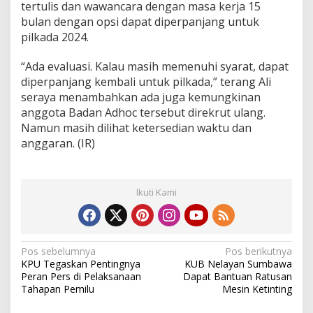
tertulis dan wawancara dengan masa kerja 15
t
e
bulan dengan opsi dapat diperpanjang untuk
n
pilkada 2024.
g
a
“Ada evaluasi. Kalau masih memenuhi syarat, dapat
h
diperpanjang kembali untuk pilkada,” terang Ali
a
n
seraya menambahkan ada juga kemungkinan
N
anggota Badan Adhoc tersebut direkrut ulang.
o
Namun masih dilihat ketersedian waktu dan
v
anggaran. (IR)
e
m
b
e
Ikuti Kami
r
N
Pos sebelumnya
Pos berikutnya
KPU Tegaskan Pentingnya
KUB Nelayan Sumbawa
a
Peran Pers di Pelaksanaan
Dapat Bantuan Ratusan
v
Tahapan Pemilu
Mesin Ketinting