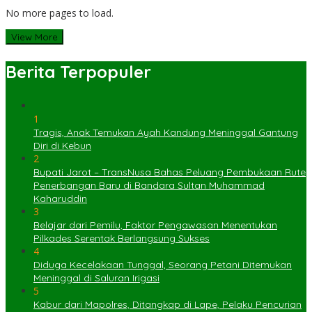
No more pages to load.
View More
Berita Terpopuler
1
Tragis, Anak Temukan Ayah Kandung Meninggal Gantung
Diri di Kebun
2
Bupati Jarot – TransNusa Bahas Peluang Pembukaan Rute
Penerbangan Baru di Bandara Sultan Muhammad
Kaharuddin
3
Belajar dari Pemilu, Faktor Pengawasan Menentukan
Pilkades Serentak Berlangsung Sukses
4
Diduga Kecelakaan Tunggal, Seorang Petani Ditemukan
Meninggal di Saluran Irigasi
5
Kabur dari Mapolres, Ditangkap di Lape, Pelaku Pencurian