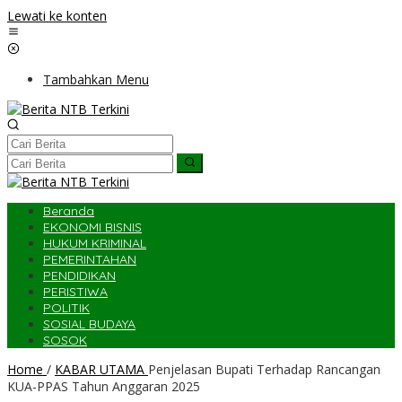
Lewati ke konten
Tambahkan Menu
Beranda
EKONOMI BISNIS
HUKUM KRIMINAL
PEMERINTAHAN
PENDIDIKAN
PERISTIWA
POLITIK
SOSIAL BUDAYA
SOSOK
Home
/
KABAR UTAMA
Penjelasan Bupati Terhadap Rancangan
KUA-PPAS Tahun Anggaran 2025