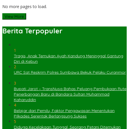
No more pages to load.
View More
Berita Terpopuler
1
Tragis, Anak Temukan Ayah Kandung Meninggal Gantung
Diri di Kebun
2
URC Sat Reskrim Polres Sumbawa Bekuk Pelaku Curanmor
3
Bupati Jarot – TransNusa Bahas Peluang Pembukaan Rute
Penerbangan Baru di Bandara Sultan Muhammad
Kaharuddin
4
Belajar dari Pemilu, Faktor Pengawasan Menentukan
Pilkades Serentak Berlangsung Sukses
5
Diduga Kecelakaan Tunggal, Seorang Petani Ditemukan