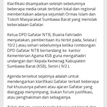
a
Klarifikasi disampaikan setelah sebelumnya
n
beberapa media cetak terbitan lokal dan regional
P
memberitakan adanya sejumlah Ormas Islam dan
e
Tokoh Masyarakat Sumbawa Barat yang menolak
n
i
keberadaan Gafatar.
s
t
Ketua DPD Gafatar NTB, Buana Fahriadin
a
menyatakan, pemberitaan itu terbit pada, Selasa (
a
10/2 ) atau sehari sebelumnya ketika rombongan
n
A
DPD Gafatar NTB bertandang ke kantor
g
Kementerian Agama KSB guna mengahadiri
a
undangan dari Kepala Kemenag Kabupaten
m
Sumbawa Barat (KSB), Senin ( 9/2 ).
a
Agenda tersebut sejatinya adalah untuk
mendengarkan klarifikasi Gafatar terkait beberapa
hal khususnya paham atau ajaran Gafatar yang
dianggap menyimpang, bukan forum justifikasi,
atau penghakiman dan sebagainya.