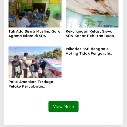
Tak Ada Siswa Muslim, Guru
Kekurangan Kelas, Siswa
Agama Islam di SDN
SDN Kanar Rebutan Ruang
Sampar Maras Terkatung-
Belajar
katung ‎
Pilkades KSB dengan e-
Voting Tidak Pengaruhi
Keberadaan PPKD
Polisi Amankan Terduga
Pelaku Percobaan
Pemerkosaan yang Ancam
Korban dengan Parang
View More