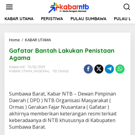
L
e
w
a
KABAR UTAMA
PERISTIWA
PULAU SUMBAWA
PULAU L
t
i
k
Home
/
KABAR UTAMA
G
e
a
k
Gafatar Bantah Lakukan Penistaan
f
o
a
n
Agama
t
t
a
e
Kabarntb
15/02/2015
KABAR UTAMA
,
NASIONAL
132 Dilihat
r
n
B
a
n
Sumbawa Barat, Kabar NTB – Dewan Pimpinan
t
a
Daerah ( DPD ) NTB Organisasi Masyarakat (
h
Ormas ) Gerakan Fajar Nusantara ( Gafatar )
L
akhirnya memberikan keterangan resmi terkait
a
keberadaanya di NTB khususnya di Kabupaten
k
Sumbawa Barat.
u
k