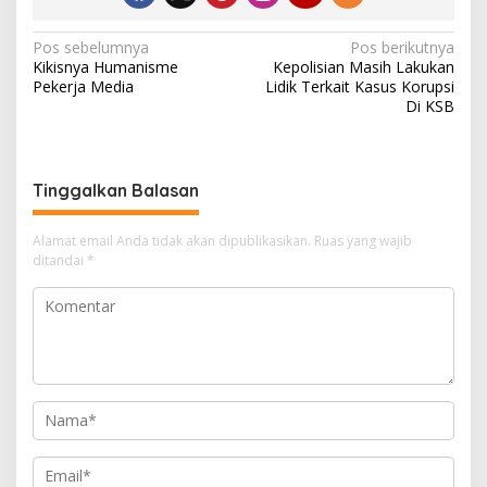
N
Pos sebelumnya
Pos berikutnya
Kikisnya Humanisme
Kepolisian Masih Lakukan
a
Pekerja Media
Lidik Terkait Kasus Korupsi
v
Di KSB
i
g
Tinggalkan Balasan
a
s
Alamat email Anda tidak akan dipublikasikan.
Ruas yang wajib
i
ditandai
*
p
o
s