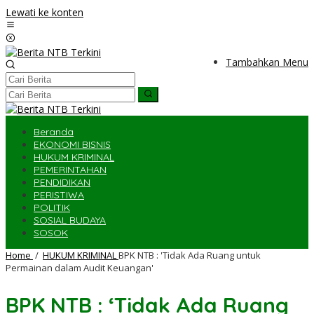
Lewati ke konten
Tambahkan Menu
Beranda
EKONOMI BISNIS
HUKUM KRIMINAL
PEMERINTAHAN
PENDIDIKAN
PERISTIWA
POLITIK
SOSIAL BUDAYA
SOSOK
Home
/
HUKUM KRIMINAL
BPK NTB : 'Tidak Ada Ruang untuk
Permainan dalam Audit Keuangan'
BPK NTB : ‘Tidak Ada Ruang