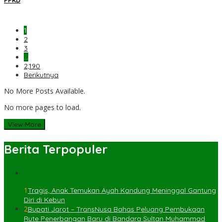
1
2
3
…
2,190
Berikutnya
No More Posts Available.
No more pages to load.
View More
Berita Terpopuler
1
Tragis, Anak Temukan Ayah Kandung Meninggal Gantung
Diri di Kebun
2
Bupati Jarot – TransNusa Bahas Peluang Pembukaan
Rute Penerbangan Baru di Bandara Sultan Muhammad