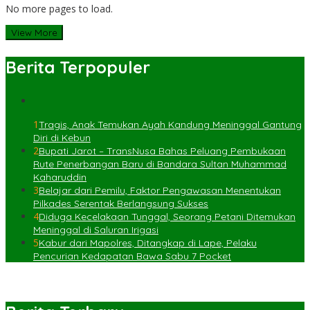
No more pages to load.
View More
Berita Terpopuler
1
Tragis, Anak Temukan Ayah Kandung Meninggal Gantung
Diri di Kebun
2
Bupati Jarot – TransNusa Bahas Peluang Pembukaan
Rute Penerbangan Baru di Bandara Sultan Muhammad
Kaharuddin
3
Belajar dari Pemilu, Faktor Pengawasan Menentukan
Pilkades Serentak Berlangsung Sukses
4
Diduga Kecelakaan Tunggal, Seorang Petani Ditemukan
Meninggal di Saluran Irigasi
5
Kabur dari Mapolres, Ditangkap di Lape, Pelaku
Pencurian Kedapatan Bawa Sabu 7 Pocket