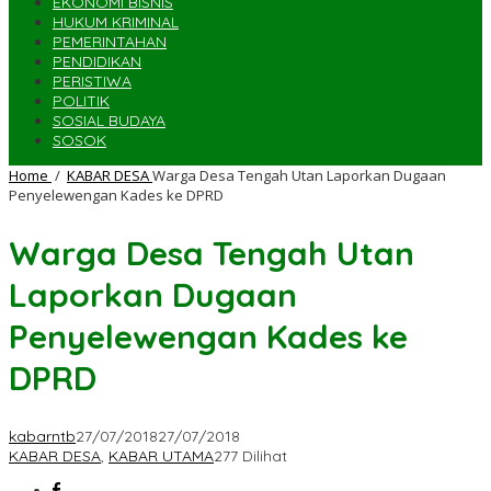
EKONOMI BISNIS
HUKUM KRIMINAL
PEMERINTAHAN
PENDIDIKAN
PERISTIWA
POLITIK
SOSIAL BUDAYA
SOSOK
Home
/
KABAR DESA
Warga Desa Tengah Utan Laporkan Dugaan
Penyelewengan Kades ke DPRD
Warga Desa Tengah Utan
Laporkan Dugaan
Penyelewengan Kades ke
DPRD
kabarntb
27/07/2018
27/07/2018
KABAR DESA
,
KABAR UTAMA
277 Dilihat