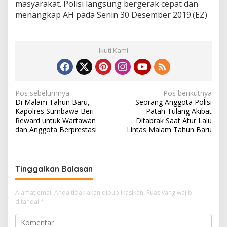
masyarakat. Polisi langsung bergerak cepat dan
menangkap AH pada Senin 30 Desember 2019.(EZ)
Ikuti Kami
N
Pos sebelumnya
Pos berikutnya
Di Malam Tahun Baru,
Seorang Anggota Polisi
a
Kapolres Sumbawa Beri
Patah Tulang Akibat
v
Reward untuk Wartawan
Ditabrak Saat Atur Lalu
dan Anggota Berprestasi
Lintas Malam Tahun Baru
i
g
a
Tinggalkan Balasan
s
i
Alamat email Anda tidak akan dipublikasikan.
Ruas yang wajib
ditandai
*
p
o