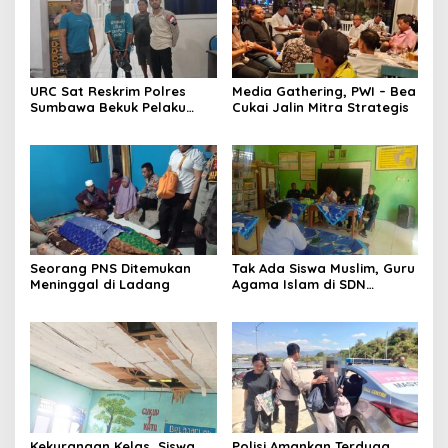
URC Sat Reskrim Polres
Media Gathering, PWI – Bea
Sumbawa Bekuk Pelaku
Cukai Jalin Mitra Strategis
Seorang PNS Ditemukan
Tak Ada Siswa Muslim, Guru
Meninggal di Ladang
Agama Islam di SDN
Sampar Maras Terkatung-
katung ‎
Kekurangan Kelas, Siswa
Polisi Amankan Terduga