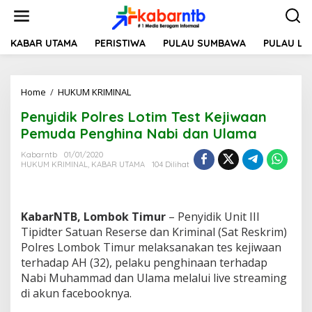
L
e
w
a
KABAR UTAMA
PERISTIWA
PULAU SUMBAWA
PULAU L
t
i
k
Home
/
HUKUM KRIMINAL
P
e
e
k
Penyidik Polres Lotim Test Kejiwaan
n
o
y
n
Pemuda Penghina Nabi dan Ulama
i
t
d
e
Kabarntb
01/01/2020
HUKUM KRIMINAL
,
KABAR UTAMA
104 Dilihat
i
n
k
P
o
KabarNTB, Lombok Timur
– Penyidik Unit III
l
r
Tipidter Satuan Reserse dan Kriminal (Sat Reskrim)
e
Polres Lombok Timur melaksanakan tes kejiwaan
s
terhadap AH (32), pelaku penghinaan terhadap
L
Nabi Muhammad dan Ulama melalui live streaming
o
di akun facebooknya.
t
i