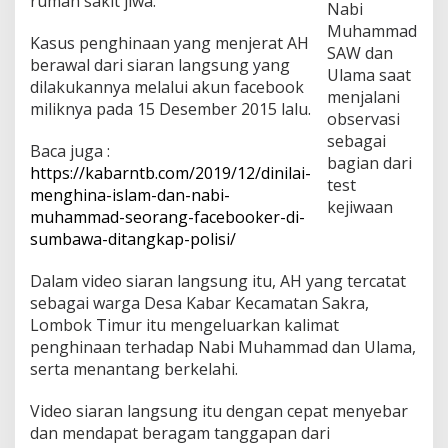
rumah sakit jiwa.
Nabi
n
a
Muhammad
Kasus penghinaan yang menjerat AH
N
SAW dan
berawal dari siaran langsung yang
a
Ulama saat
b
dilakukannya melalui akun facebook
menjalani
i
miliknya pada 15 Desember 2015 lalu.
observasi
d
a
sebagai
Baca juga :
n
bagian dari
https://kabarntb.com/2019/12/dinilai-
U
test
l
menghina-islam-dan-nabi-
kejiwaan
a
muhammad-seorang-facebooker-di-
m
sumbawa-ditangkap-polisi/
a
Dalam video siaran langsung itu, AH yang tercatat
sebagai warga Desa Kabar Kecamatan Sakra,
Lombok Timur itu mengeluarkan kalimat
penghinaan terhadap Nabi Muhammad dan Ulama,
serta menantang berkelahi.
Video siaran langsung itu dengan cepat menyebar
dan mendapat beragam tanggapan dari