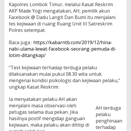
m
Kapolres Lombok Timur, melalui Kasat Reskrim
T
AKP Made Yogi mengatakan, AH, pemilik akun
e
Facebook @ Dadu Langit Dan Bumi itu menjalani
s
tes kejiwaan di ruang Ruang Unit III Satreskrim
t
K
Polres setempat.
e
j
Baca juga :
https://kabarntb.com/2019/12/hina-
i
nabi-ulama-lewat-facebook-seorang-pemuda-di-
w
lotim-ditangkap/
a
a
n
“Test kejiwaan terhadap terduga pelaku
P
dilaksanakan mulai pukul 08.30 wita untuk
e
mengenai kondisi psikologis dan kejiwaan pelaku,”
m
ungkap Kasat Reskrim.
u
d
a
Ia menyatakan pelaku AH akan
P
menjalani masa observasi oleh
AH terduga
e
petugas selama dua pekan. Jika
n
pelaku
hasilnya postif mengidap ganguan
g
penghinaan
h
kejiwaan, maka pelaku akan dititip di
terhadap
i